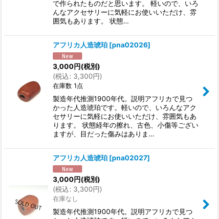
で作られたものだと思います。 軽いので、いろ
んなアクセサリーに気軽にお使いいただけ、雰
囲気もあります。 状態…
アフリカ人造琥珀
[
pna02026
]
3,000
円
(税別)
(
税込
:
3,300
円
)
在庫数 1点
製造年代推測1900年代。説明アフリカで見つ
かった人造琥珀です。軽いので、いろんなアク
セサリーに気軽にお使いいただけ、雰囲気もあ
ります。 状態経年の擦れ、古色、小傷等ござい
ますが、目だった傷みはありま…
アフリカ人造琥珀
[
pna02027
]
3,000
円
(税別)
(
税込
:
3,300
円
)
在庫なし
製造年代推測1900年代。説明アフリカで見つ