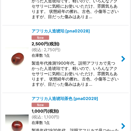
かった人造琥珀です。軽いので、いろんなアク
セサリーに気軽にお使いいただけ、雰囲気もあ
ります。 状態経年の擦れ、古色、小傷等ござい
ますが、目だった傷みはありま…
アフリカ人造琥珀
[
pna02028
]
2,500
円
(税別)
(
税込
:
2,750
円
)
在庫数 1点
製造年代推測1900年代。説明アフリカで見つ
かった人造琥珀です。軽いので、いろんなアク
セサリーに気軽にお使いいただけ、雰囲気もあ
ります。 状態経年の擦れ、古色、小傷等ござい
ますが、目だった傷みはありま…
アフリカ人造琥珀茶色
[
pna02029
]
1,000
円
(税別)
(
税込
:
1,100
円
)
在庫数 1点
製造年代1920年代。説明アフリカで見つかった