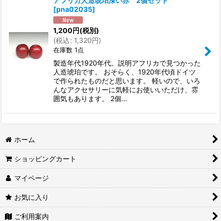
アフリカ人造琥珀深い赤 2個セット
[
pna02035
]
1,200
円
(税別)
(
税込
:
1,320
円
)
在庫数 1点
製造年代1920年代。説明アフリカで見つかった
人造琥珀です。 おそらく、1920年代頃ドイツ
で作られたものだと思います。 軽いので、いろ
んなアクセサリーに気軽にお使いいただけ、雰
囲気もあります。 2個…
ホーム
ショッピングカート
マイページ
お気に入り
ご利用案内