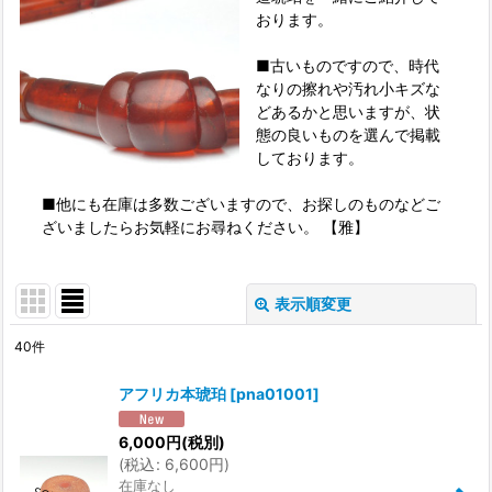
おります。
■古いものですので、時代
なりの擦れや汚れ小キズな
どあるかと思いますが、状
態の良いものを選んで掲載
しております。
■他にも在庫は多数ございますので、お探しのものなどご
ざいましたらお気軽にお尋ねください。 【雅】
表示順変更
閉じる
40
件
表示数
:
アフリカ本琥珀
[
pna01001
]
並び順
:
6,000
円
(税別)
(
税込
:
6,600
円
)
在庫なし
絞り込む