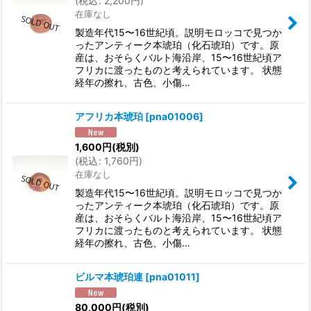
(
税込
:
2,200
円
)
在庫なし
製造年代15〜16世紀頃。説明モロッコで見つか
ったアンティーク本琥珀（化石琥珀）です。原
産は、おそらくバルト海沿岸、15〜16世紀頃ア
フリカに渡ったものと考えられています。 状態
経年の擦れ、古色、小傷…
アフリカ本琥珀
[
pna01006
]
1,600
円
(税別)
(
税込
:
1,760
円
)
在庫なし
製造年代15〜16世紀頃。説明モロッコで見つか
ったアンティーク本琥珀（化石琥珀）です。原
産は、おそらくバルト海沿岸、15〜16世紀頃ア
フリカに渡ったものと考えられています。 状態
経年の擦れ、古色、小傷…
ビルマ本琥珀連
[
pna01011
]
80,000
円
(税別)