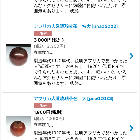
んなアクセサリーに気軽にお使いいただけ、雰
囲気もあります。 状態…
アフリカ人造琥珀赤茶 特大
[
pna02022
]
3,000
円
(税別)
(
税込
:
3,300
円
)
在庫数 1点
製造年代1920年代。説明アフリカで見つかった
人造琥珀です。 おそらく、1920年代頃ドイツ
で作られたものだと思います。 軽いので、いろ
んなアクセサリーに気軽にお使いいただけ、雰
囲気もあります。 状態…
アフリカ人造琥珀茶色 大
[
pna02023
]
1,800
円
(税別)
(
税込
:
1,980
円
)
在庫数 1点
製造年代1920年代。説明アフリカで見つかった
人造琥珀です。 おそらく、1920年代頃ドイツ