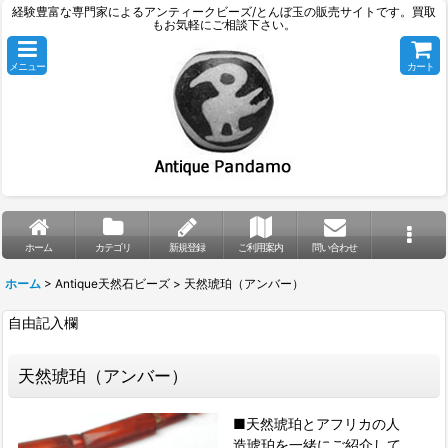
経験豊富な専門家によるアンティークビーズ/とんぼ玉の販売サイトです。買取
もお気軽にご相談下さい。
メニュー
カート
ホーム
カテゴリ
新規登録
ご利用案内
問い合わせ
ホーム
>
Antique天然石ビーズ
>
天然琥珀（アンバー）
自由記入欄
天然琥珀（アンバー）
■天然琥珀とアフリカの人
造琥珀を一緒にご紹介して