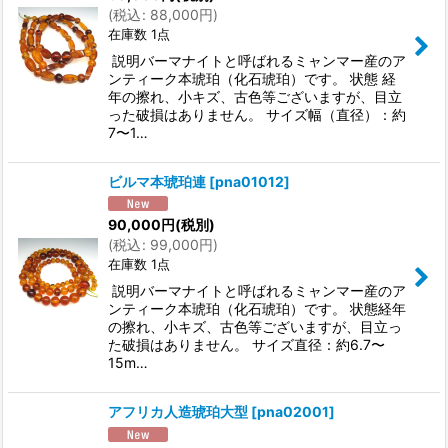
(
税込
:
88,000
円
)
在庫数 1点
説明バーマナイトと呼ばれるミャンマー産のア
ンティーク本琥珀（化石琥珀）です。 状態 経
年の擦れ、小キズ、古色等ございますが、目立
った破損はありません。 サイズ幅（直径）：約
7〜1…
ビルマ本琥珀連
[
pna01012
]
90,000
円
(税別)
(
税込
:
99,000
円
)
在庫数 1点
説明バーマナイトと呼ばれるミャンマー産のア
ンティーク本琥珀（化石琥珀）です。 状態経年
の擦れ、小キズ、古色等ございますが、目立っ
た破損はありません。 サイズ直径：約6.7〜
15m…
アフリカ人造琥珀大型
[
pna02001
]