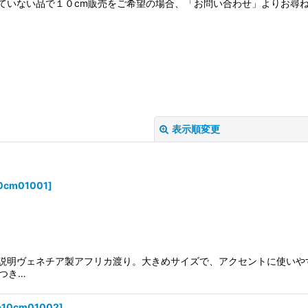
ていない品で１０cm販売をご希望の場合、「お問い合わせ」よりお尋
表示順変更
0cm01001
]
絞り込む
頭。説明ヴェネチア製アフリカ渡り。大きめサイズで、アクセントに使い
つき…
p10cm01002
]