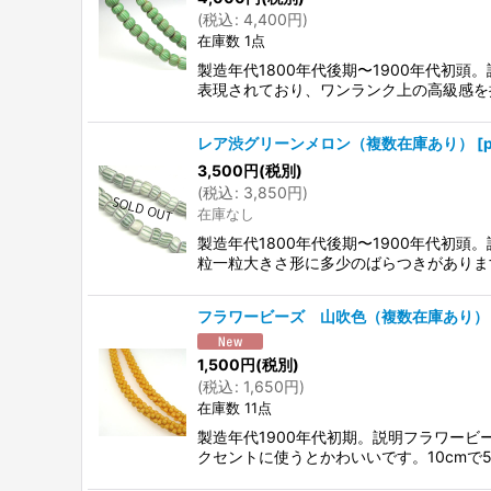
(
税込
:
4,400
円
)
在庫数 1点
製造年代1800年代後期〜1900年代
表現されており、ワンランク上の高級感を
レア渋グリーンメロン（複数在庫あり）
[
3,500
円
(税別)
(
税込
:
3,850
円
)
在庫なし
製造年代1800年代後期〜1900年代
粒一粒大きさ形に多少のばらつきがありま
フラワービーズ 山吹色（複数在庫あり）
1,500
円
(税別)
(
税込
:
1,650
円
)
在庫数 11点
製造年代1900年代初期。説明フラワー
クセントに使うとかわいいです。10cmで5