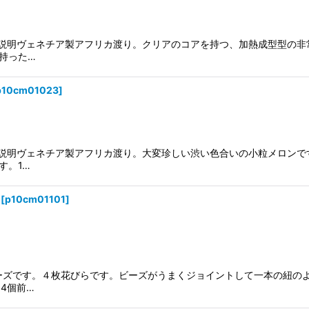
初頭。説明ヴェネチア製アフリカ渡り。クリアのコアを持つ、加熱成型型の
持った…
p10cm01023
]
初頭。説明ヴェネチア製アフリカ渡り。大変珍しい渋い色合いの小粒メロン
す。1…
[
p10cm01101
]
ビーズです。４枚花びらです。ビーズがうまくジョイントして一本の紐の
4個前…