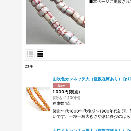
■本ページに掲載され
23
件
表示数
:
山吹色カンネッテ大（複数在庫あり）
[
p1
並び順
:
1,000
円
(税別)
(
税込
:
1,100
円
)
在庫数 1点
製造年代1800年代後期〜1900年代初
いです。一粒一粒大きさや形に多少のばら
ホワイトカンネッテ大（複数在庫あり）
[