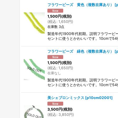
フラワービーズ 黄色（複数在庫あり）
[
1,500
円
(税別)
(
税込
:
1,650
円
)
在庫数 3点
製造年代1900年代初期。説明フラワー
セントに使うとかわいいです。10cmで54
フラワービーズ 緑色（複数在庫あり）
[
1,500
円
(税別)
(
税込
:
1,650
円
)
在庫なし
製造年代1900年代初期。説明フラワー
セントに使うとかわいいです。10cmで54
美シェブロンミックス
[
p10cm02001
]
3,500
円
(税別)
(
税込
:
3,850
円
)