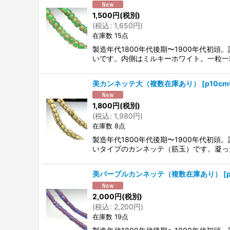
1,500
円
(税別)
(
税込
:
1,650
円
)
在庫数 15点
製造年代1800年代後期〜1900年代初
いです。内側はミルキーホワイト。一粒一
美カンネッテ大（複数在庫あり）
[
p10cm
1,800
円
(税別)
(
税込
:
1,980
円
)
在庫数 8点
製造年代1800年代後期〜1900年代初
いタイプのカンネッテ（筋玉）です。凝っ
美パープルカンネッテ（複数在庫あり）
[
2,000
円
(税別)
(
税込
:
2,200
円
)
在庫数 19点