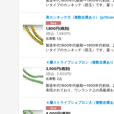
製造年代1800年代後期〜1900年代初
いタイプのカンネッテ（筋玉）です。凝っ
美カンネッテ大（複数在庫あり）
[
p10cm
1,800
円
(税別)
(
税込
:
1,980
円
)
在庫数 1点
製造年代1800年代後期〜1900年代初
いタイプのカンネッテ（筋玉）です。凝っ
４層ストライプシェブロン（複数在庫あり
3,500
円
(税別)
(
税込
:
3,850
円
)
在庫数 2点
製造年代1800年代後期〜1900年代
表現されており、ワンランク上の高級感を
４層ストライプシェブロン大（複数在庫あ
4,000
円
(税別)