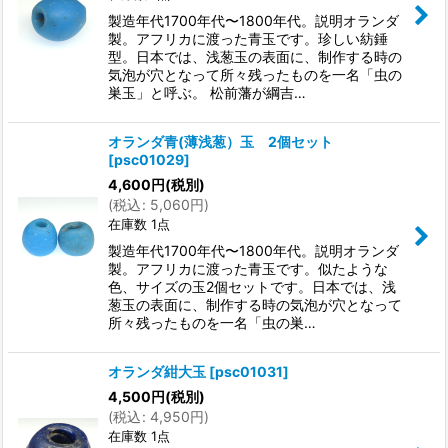
製造年代1700年代〜1800年代。説明オランダ
製。アフリカに渡った青玉です。珍しい紡錘
型。日本では、浅葱玉の表面に、制作する時の
気泡が穴となって所々残ったものを一名「虫の
巣玉」と呼ぶ。 松前藩が綱吉…
オランダ青(薄浅葱）玉 2個セット
[
psc01029
]
4,600
円
(税別)
(
税込
:
5,060
円
)
在庫数 1点
製造年代1700年代〜1800年代。説明オランダ
製。アフリカに渡った青玉です。似たような
色、サイズの玉2個セットです。日本では、浅
葱玉の表面に、制作する時の気泡が穴となって
所々残ったものを一名「虫の巣…
オランダ紺大玉
[
psc01031
]
4,500
円
(税別)
(
税込
:
4,950
円
)
在庫数 1点