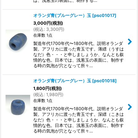
は、浅葱玉の表面に、制作する…
オランダ青(ブルーグレー）玉
[
psc01017
]
3,000
円
(税別)
(
税込
:
3,300
円
)
在庫数 1点
製造年代1700年代〜1800年代。説明オランダ
製。アフリカに渡った青玉です。薄縹（うすは
なだ）色・・・と申しましょうか、なんとも叙
情的な色。日本では、浅葱玉の表面に、制作す
る時の気泡が穴となって所々…
オランダ青(ブルーグレー）玉
[
psc01018
]
1,800
円
(税別)
(
税込
:
1,980
円
)
在庫数 1点
製造年代1700年代〜1800年代。説明オランダ
製。アフリカに渡った青玉です。深縹（こきは
なだ）色・・・と申しましょうか、なんとも叙
情的な色。日本では、浅葱玉の表面に、制作す
る時の気泡が穴となって所々…