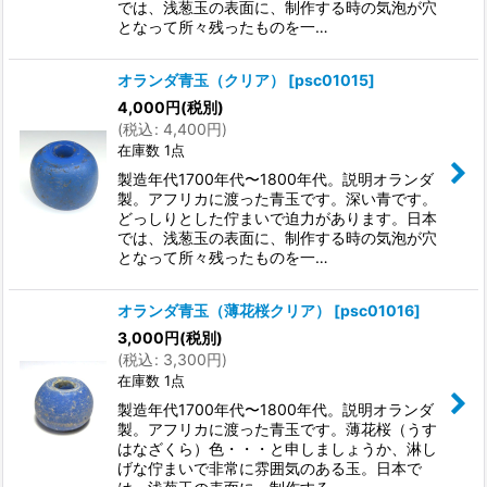
では、浅葱玉の表面に、制作する時の気泡が穴
となって所々残ったものを一…
オランダ青玉（クリア）
[
psc01015
]
4,000
円
(税別)
(
税込
:
4,400
円
)
在庫数 1点
製造年代1700年代〜1800年代。説明オランダ
製。アフリカに渡った青玉です。深い青です。
どっしりとした佇まいで迫力があります。日本
では、浅葱玉の表面に、制作する時の気泡が穴
となって所々残ったものを一…
オランダ青玉（薄花桜クリア）
[
psc01016
]
3,000
円
(税別)
(
税込
:
3,300
円
)
在庫数 1点
製造年代1700年代〜1800年代。説明オランダ
製。アフリカに渡った青玉です。薄花桜（うす
はなざくら）色・・・と申しましょうか、淋し
げな佇まいで非常に雰囲気のある玉。日本で