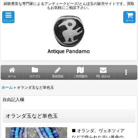
経験豊富な専門家によるアンティークビーズ/とんぼ玉の販売サイトです。買取
もお気軽にご相談下さい。
メニュー
カート
ホーム
カテゴリ
新規登録
ご利用案内
問い合わせ
ホーム
>
オランダ玉など単色玉
自由記入欄
オランダ玉など単色玉
■ オランダ、ヴェネツィア
などで作られた古い単色の