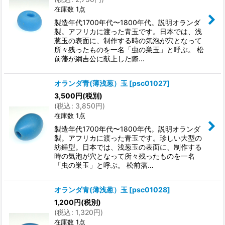
在庫数 1点
製造年代1700年代〜1800年代。説明オランダ
製。アフリカに渡った青玉です。日本では、浅
葱玉の表面に、制作する時の気泡が穴となって
所々残ったものを一名「虫の巣玉」と呼ぶ。 松
前藩が綱吉公に献上した際…
オランダ青(薄浅葱）玉
[
psc01027
]
3,500
円
(税別)
(
税込
:
3,850
円
)
在庫数 1点
製造年代1700年代〜1800年代。説明オランダ
製。アフリカに渡った青玉です。珍しい大型の
紡錘型。日本では、浅葱玉の表面に、制作する
時の気泡が穴となって所々残ったものを一名
「虫の巣玉」と呼ぶ。 松前藩…
オランダ青(薄浅葱）玉
[
psc01028
]
1,200
円
(税別)
(
税込
:
1,320
円
)
在庫数 1点