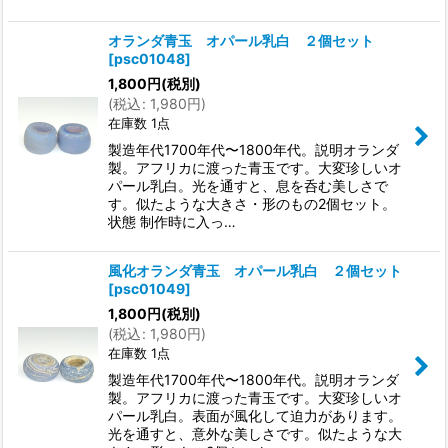
オランダ青玉 オパール乳白 ２個セット
[
psc01048
]
1,800
円
(税別)
(
税込
:
1,980
円
)
在庫数 1点
製造年代1700年代〜1800年代。説明オランダ
製。アフリカに渡った青玉です。大変珍しいオ
パール乳白。光を通すと、息を呑む美しさで
す。似たような大きさ・形のもの2個セット。
状態 制作時に入っ…
風化オランダ青玉 オパール乳白 ２個セット
[
psc01049
]
1,800
円
(税別)
(
税込
:
1,980
円
)
在庫数 1点
製造年代1700年代〜1800年代。説明オランダ
製。アフリカに渡った青玉です。大変珍しいオ
パール乳白。表面が風化して迫力があります。
光を通すと、意外な美しさです。似たような大