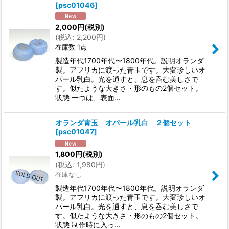
[
psc01046
]
2,000
円
(税別)
(
税込
:
2,200
円
)
在庫数 1点
製造年代1700年代〜1800年代。説明オランダ
製。アフリカに渡った青玉です。大変珍しいオ
パール乳白。光を通すと、息を呑む美しさで
す。似たような大きさ・形のもの2個セット。
状態 一つは、表面…
オランダ青玉 オパール乳白 ２個セット
[
psc01047
]
1,800
円
(税別)
(
税込
:
1,980
円
)
在庫なし
製造年代1700年代〜1800年代。説明オランダ
製。アフリカに渡った青玉です。大変珍しいオ
パール乳白。光を通すと、息を呑む美しさで
す。似たような大きさ・形のもの2個セット。
状態 制作時に入っ…