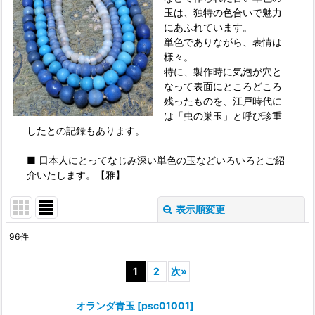
玉は、独特の色合いで魅力
にあふれています。
単色でありながら、表情は
様々。
特に、製作時に気泡が穴と
なって表面にところどころ
残ったものを、江戸時代に
は「虫の巣玉」と呼び珍重
したとの記録もあります。
■ 日本人にとってなじみ深い単色の玉などいろいろとご紹
介いたします。【雅】
表示順変更
閉じる
96
件
表示数
:
1
2
次
»
並び順
:
オランダ青玉
[
psc01001
]