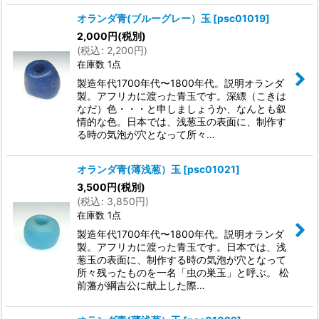
オランダ青(ブルーグレー）玉
[
psc01019
]
2,000
円
(税別)
(
税込
:
2,200
円
)
在庫数 1点
製造年代1700年代〜1800年代。説明オランダ
製。アフリカに渡った青玉です。深縹（こきは
なだ）色・・・と申しましょうか、なんとも叙
情的な色。日本では、浅葱玉の表面に、制作す
る時の気泡が穴となって所々…
オランダ青(薄浅葱）玉
[
psc01021
]
3,500
円
(税別)
(
税込
:
3,850
円
)
在庫数 1点
製造年代1700年代〜1800年代。説明オランダ
製。アフリカに渡った青玉です。日本では、浅
葱玉の表面に、制作する時の気泡が穴となって
所々残ったものを一名「虫の巣玉」と呼ぶ。 松
前藩が綱吉公に献上した際…