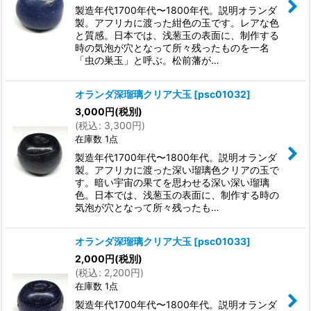
製造年代1700年代〜1800年代。説明オランダ
製。アフリカに渡った紺色の玉です。レアな色
と質感。日本では、浅葱玉の表面に、制作する
時の気泡が穴となって所々残ったものを一名
「虫の巣玉」と呼ぶ。松前藩が…
オランダ深瑠璃クリア大玉
[
psc01032
]
3,000
円
(税別)
(
税込
:
3,300
円
)
在庫数 1点
製造年代1700年代〜1800年代。説明オランダ
製。アフリカに渡った深い瑠璃色クリアの玉で
す。暗い宇宙の果てを思わせる深い深い瑠璃
色。日本では、浅葱玉の表面に、制作する時の
気泡が穴となって所々残ったも…
オランダ深瑠璃クリア大玉
[
psc01033
]
2,000
円
(税別)
(
税込
:
2,200
円
)
在庫数 1点
製造年代1700年代〜1800年代。説明オランダ