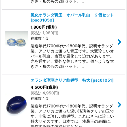
きさ・形のもの2個セット。…
風化オランダ青玉 オパール乳白 ２個セット
[
psc01050
]
1,800
円
(税別)
(
税込
:
1,980
円
)
在庫数 1点
製造年代1700年代〜1800年代。説明オランダ
製。アフリカに渡った青玉です。大変珍しいオ
パール乳白。表面が風化して迫力があります。
光を通すと、意外な美しさです。似たような大
きさ・形のもの2個セット。…
オランダ瑠璃クリア紡錘型 特大
[
psc01051
]
4,500
円
(税別)
(
税込
:
4,950
円
)
在庫数 1点
製造年代1700年代〜1800年代。説明オランダ
製。アフリカに渡った深い瑠璃色クリアの玉で
す。非常に珍しい紡錘型。これはさらに珍しい
特大サイズです。日本では、浅葱玉の表面に、
制作する時の気泡が穴となっ…