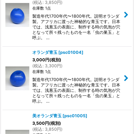
(
税込
:
3,850
円
)
在庫数 1点
製造年代1700年代〜1800年代。説明オランダ
製。アフリカに渡った神秘的な青玉です。日本
では、浅葱玉の表面に、制作する時の気泡が穴
となって所々残ったものを一名「虫の巣玉」と
呼ぶ。 …
オランダ青玉
[
psc01004
]
3,000
円
(税別)
(
税込
:
3,300
円
)
在庫数 1点
製造年代1700年代〜1800年代。説明オランダ
製。アフリカに渡った神秘的な青玉です。日本
では、浅葱玉の表面に、制作する時の気泡が穴
となって所々残ったものを一名「虫の巣玉」と
呼ぶ。 …
美オランダ青玉
[
psc01005
]
3,500
円
(税別)
(
税込
:
3,850
円
)