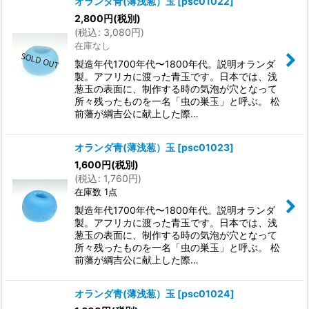
オランダ青(薄浅葱）玉
[
psc01022
]
2,800
円
(税別)
(
税込
:
3,080
円
)
在庫なし
製造年代1700年代〜1800年代。説明オランダ
製。アフリカに渡った青玉です。日本では、浅
葱玉の表面に、制作する時の気泡が穴となって
所々残ったものを一名「虫の巣玉」と呼ぶ。 松
前藩が綱吉公に献上した際…
オランダ青(薄浅葱）玉
[
psc01023
]
1,600
円
(税別)
(
税込
:
1,760
円
)
在庫数 1点
製造年代1700年代〜1800年代。説明オランダ
製。アフリカに渡った青玉です。日本では、浅
葱玉の表面に、制作する時の気泡が穴となって
所々残ったものを一名「虫の巣玉」と呼ぶ。 松
前藩が綱吉公に献上した際…
オランダ青(薄浅葱）玉
[
psc01024
]