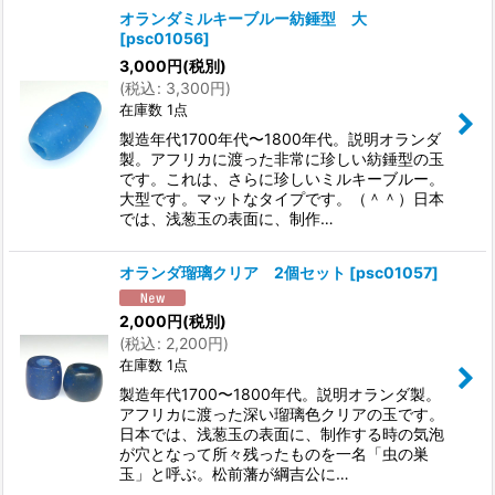
オランダミルキーブルー紡錘型 大
[
psc01056
]
3,000
円
(税別)
(
税込
:
3,300
円
)
在庫数 1点
製造年代1700年代〜1800年代。説明オランダ
製。アフリカに渡った非常に珍しい紡錘型の玉
です。これは、さらに珍しいミルキーブルー。
大型です。マットなタイプです。（＾＾）日本
では、浅葱玉の表面に、制作…
オランダ瑠璃クリア 2個セット
[
psc01057
]
2,000
円
(税別)
(
税込
:
2,200
円
)
在庫数 1点
製造年代1700〜1800年代。説明オランダ製。
アフリカに渡った深い瑠璃色クリアの玉です。
日本では、浅葱玉の表面に、制作する時の気泡
が穴となって所々残ったものを一名「虫の巣
玉」と呼ぶ。松前藩が綱吉公に…