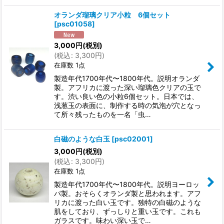
オランダ瑠璃クリア小粒 6個セット
[
psc01058
]
3,000
円
(税別)
(
税込
:
3,300
円
)
在庫数 1点
製造年代1700年代〜1800年代。説明オランダ
製。アフリカに渡った深い瑠璃色クリアの玉で
す。渋い良い色の小粒6個セット。日本では、
浅葱玉の表面に、制作する時の気泡が穴となっ
て所々残ったものを一名「虫…
白磁のような白玉
[
psc02001
]
3,000
円
(税別)
(
税込
:
3,300
円
)
在庫数 1点
製造年代1700年代〜1800年代。説明ヨーロッ
パ製。おそらくオランダ製と思われます。アフ
リカに渡った白い玉です。独特の白磁のような
肌をしており、ずっしりと重い玉です。これも
ガラスです。味わい深い玉で…