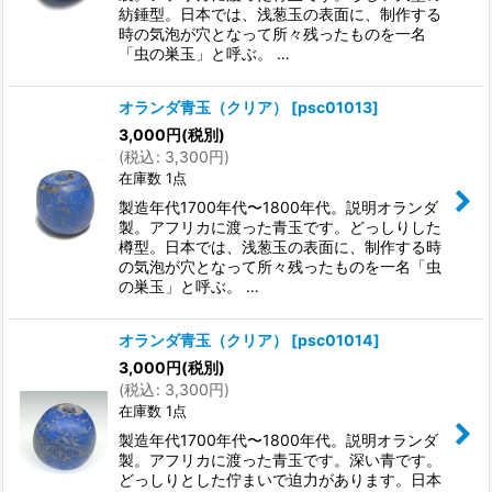
紡錘型。日本では、浅葱玉の表面に、制作する
時の気泡が穴となって所々残ったものを一名
「虫の巣玉」と呼ぶ。 …
オランダ青玉（クリア）
[
psc01013
]
3,000
円
(税別)
(
税込
:
3,300
円
)
在庫数 1点
製造年代1700年代〜1800年代。説明オランダ
製。アフリカに渡った青玉です。どっしりした
樽型。日本では、浅葱玉の表面に、制作する時
の気泡が穴となって所々残ったものを一名「虫
の巣玉」と呼ぶ。 …
オランダ青玉（クリア）
[
psc01014
]
3,000
円
(税別)
(
税込
:
3,300
円
)
在庫数 1点
製造年代1700年代〜1800年代。説明オランダ
製。アフリカに渡った青玉です。深い青です。
どっしりとした佇まいで迫力があります。日本