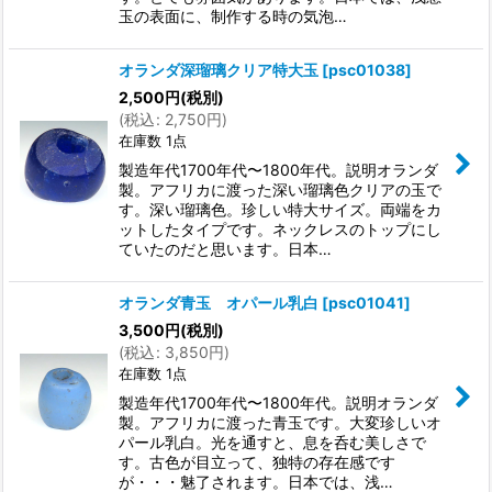
玉の表面に、制作する時の気泡…
オランダ深瑠璃クリア特大玉
[
psc01038
]
2,500
円
(税別)
(
税込
:
2,750
円
)
在庫数 1点
製造年代1700年代〜1800年代。説明オランダ
製。アフリカに渡った深い瑠璃色クリアの玉で
す。深い瑠璃色。珍しい特大サイズ。両端をカ
ットしたタイプです。ネックレスのトップにし
ていたのだと思います。日本…
オランダ青玉 オパール乳白
[
psc01041
]
3,500
円
(税別)
(
税込
:
3,850
円
)
在庫数 1点
製造年代1700年代〜1800年代。説明オランダ
製。アフリカに渡った青玉です。大変珍しいオ
パール乳白。光を通すと、息を呑む美しさで
す。古色が目立って、独特の存在感です
が・・・魅了されます。日本では、浅…