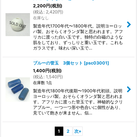
2,200
円
(税別)
(
税込
:
2,420
円
)
在庫なし
製造年代1700年代〜1800年代。説明ヨーロッ
パ製。おそらくオランダ製と思われます。アフ
リカに渡った白い玉です。独特の白磁のような
肌をしており、ずっしりと重い玉です。これも
ガラスです。味わい深い玉で…
ブルーの管玉 3個セット
[
psc03001
]
1,400
円
(税別)
(
税込
:
1,540
円
)
在庫数 1点
製造年代1800年代後期〜1900年代初頭。説明
ヨーロッパ製。おそらくオランダ製と思われま
す。アフリカに渡った管玉です。神秘的なクリ
アブルー。一つ一つ形や色合いに個性があり、
見ていて飽きが来ません。似…
1
2
次
»