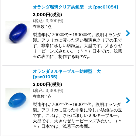
オランダ瑠璃クリア紡錘型 大
[
psc01054
]
3,000
円
(税別)
(
税込
:
3,300
円
)
在庫数 1点
製造年代1700年代〜1800年代。説明オランダ
製。アフリカに渡った深い瑠璃色クリアの玉で
す。非常に珍しい紡錘型。大型です。大きなゼ
リービーンズみたい。（＾＾）日本では、浅葱
玉の表面に、制作する時の気…
オランダミルキーブルー紡錘型 大
[
psc01055
]
3,000
円
(税別)
(
税込
:
3,300
円
)
在庫数 1点
製造年代1700年代〜1800年代。説明オランダ
製。アフリカに渡った非常に珍しい紡錘型の玉
です。これは、さらに珍しいミルキーブルー。
大型です。大きなゼリービーンズみたい。（＾
＾）日本では、浅葱玉の表面…