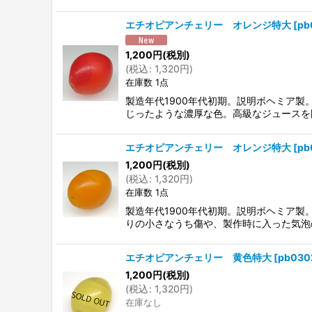
エチオピアンチェリー オレンジ特大
[
pb
1,200
円
(税別)
(
税込
:
1,320
円
)
在庫数 1点
製造年代1900年代初期。説明ボヘミア
じったような濃厚な色。高級なジュースを
エチオピアンチェリー オレンジ特大
[
pb
1,200
円
(税別)
(
税込
:
1,320
円
)
在庫数 1点
製造年代1900年代初期。説明ボヘミア
りの小さなうち傷や、製作時に入った気泡
エチオピアンチェリー 黄色特大
[
pb030
1,200
円
(税別)
(
税込
:
1,320
円
)
在庫なし