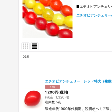
■エチオピアンチェリ
エチオピアンチェリー
103
件
表示数
:
並び順
:
エチオピアンチェリー レッド特大（複数
1,200
円
(税別)
(
税込
:
1,320
円
)
在庫数 5点
製造年代1900年代初期。説明ボヘミア