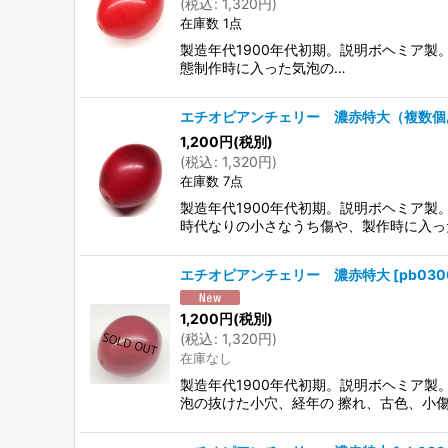
(
税込
:
1,320
円
)
在庫数 1点
製造年代1900年代初期。説明ボヘミア製
態制作時に入った気泡の…
エチオピアンチェリー 濃赤特大（複数個
1,200
円
(税別)
(
税込
:
1,320
円
)
在庫数 7点
製造年代1900年代初期。説明ボヘミア
時代なりの小さなうち傷や、製作時に入っ
エチオピアンチェリー 濃赤特大
[
pb030
1,200
円
(税別)
(
税込
:
1,320
円
)
在庫なし
製造年代1900年代初期。説明ボヘミア
泡の抜けた小穴、経年の 擦れ、古色、小