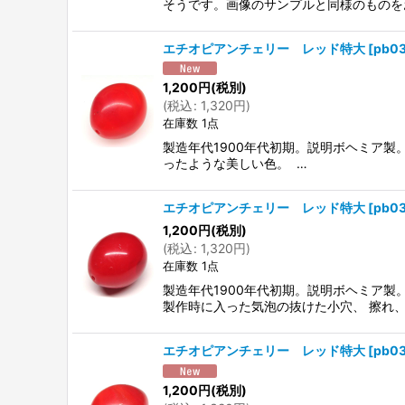
そうです。画像のサンプルと同様のものを
エチオピアンチェリー レッド特大
[
pb0
1,200
円
(税別)
(
税込
:
1,320
円
)
在庫数 1点
製造年代1900年代初期。説明ボヘミア
ったような美しい色。 …
エチオピアンチェリー レッド特大
[
pb0
1,200
円
(税別)
(
税込
:
1,320
円
)
在庫数 1点
製造年代1900年代初期。説明ボヘミア製
製作時に入った気泡の抜けた小穴、 擦れ
エチオピアンチェリー レッド特大
[
pb0
1,200
円
(税別)