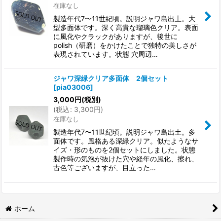
在庫なし
製造年代7〜11世紀頃。説明ジャワ島出土。大
型多面体です。深く高貴な瑠璃色クリア。表面
に風化やクラックがありますが、後世に
polish（研磨）をかけたことで独特の美しさが
表現されています。状態 穴周辺…
ジャワ深緑クリア多面体 2個セット
[
pia03006
]
3,000
円
(税別)
(
税込
:
3,300
円
)
在庫なし
製造年代7〜11世紀頃。説明ジャワ島出土。多
面体です。風格ある深緑クリア。似たようなサ
イズ・形のものを2個セットにしました。状態
製作時の気泡が抜けた穴や経年の風化、擦れ、
古色等ございますが、目立った…
ホーム