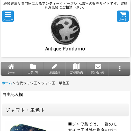
経験豊富な専門家によるアンティークビーズ/とんぼ玉の販売サイトです。買取
もお気軽にご相談下さい。
メニュー
カート
ホーム
カテゴリ
新規登録
ご利用案内
問い合わせ
ホーム
>
古代ジャワ玉
>
ジャワ玉・単色玉
自由記入欄
ジャワ玉・単色玉
■ジャワ島では、一群のモ
ザイク玉以外に単色のガラ