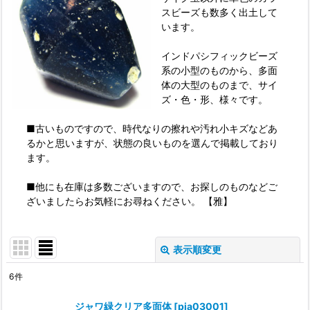
スビーズも数多く出土して
います。
インドパシフィックビーズ
系の小型のものから、多面
体の大型のものまで、サイ
ズ・色・形、様々です。
■古いものですので、時代なりの擦れや汚れ小キズなどあ
るかと思いますが、状態の良いものを選んで掲載しており
ます。
■他にも在庫は多数ございますので、お探しのものなどご
ざいましたらお気軽にお尋ねください。 【雅】
表示順変更
閉じる
6
件
表示数
:
ジャワ緑クリア多面体
[
pia03001
]