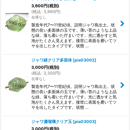
3,600
円
(税別)
並び順
:
(
税込
:
3,960
円
)
在庫なし
絞り込む
製造年代7〜11世紀頃。説明ジャワ島出土。状
態の良い多面体の玉です。薄い苔のような上品
な緑。落ち着いた佇まいです。光に透かすと気
泡がたくさん見えます。後世に表面を磨いてツ
ヤを出したタイプです。状態 …
ジャワ緑クリア多面体
[
pia03002
]
3,000
円
(税別)
(
税込
:
3,300
円
)
在庫なし
製造年代7〜11世紀頃。説明ジャワ島出土。状
態の良い多面体の玉です。薄い苔のような上品
な緑。落ち着いた佇まいです。光に透かすと気
泡がたくさん見えます。後世に表面を磨いてツ
ヤを出したタイプです。状態 …
ジャワ濃瑠璃クリア玉
[
pia03003
]
3,000
円
(税別)