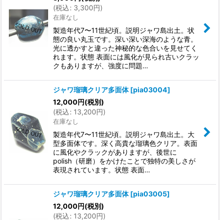
(
税込
:
3,300
円
)
在庫なし
製造年代7〜11世紀頃。説明ジャワ島出土。状
態の良い丸玉です。深い深い深海のような青。
光に透かすと違った神秘的な色合いを見せてく
れます。状態 表面には風化が見られ古いクラッ
クもありますが、強度に問題…
ジャワ瑠璃クリア多面体
[
pia03004
]
12,000
円
(税別)
(
税込
:
13,200
円
)
在庫なし
製造年代7〜11世紀頃。説明ジャワ島出土。大
型多面体です。深く高貴な瑠璃色クリア。表面
に風化やクラックがありますが、後世に
polish（研磨）をかけたことで独特の美しさが
表現されています。状態 表面…
ジャワ瑠璃クリア多面体
[
pia03005
]
12,000
円
(税別)
(
税込
:
13,200
円
)