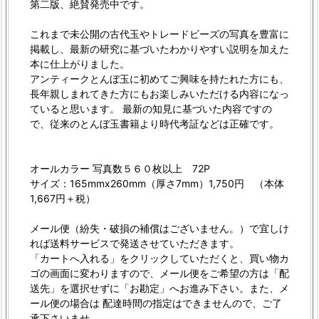
第二版、絶賛発売中です。
これまで未公開の古代玉やトレードビーズの写真を豊富に
掲載し、最新の研究に基づいたわかりやすい説明を加えた
本に仕上がりました。
アンティークとんぼ玉に初めてご興味を持たれた方にも、
長年親しまれてきた方にもお楽しみいただける内容になっ
ていると思います。 最新の知見に基づいた内容ですの
で、従来のとんぼ玉書籍より時代考証などは正確です。
オールカラー 写真数５６０枚以上 72P
サイズ：165mmx260mm（厚さ7mm）1,750円 （本体
1,667円＋税）
メール便（紛失・破損の補償はございません。）で宜しけ
れば送料サービスで発送させていただきます。
「カートへ入れる」をクリックしていただくと、買い物カ
ゴの画面に変わりますので、メール便をご希望の方は「配
送先」を選択せずに「お勘定」へお進み下さい。また、メ
ール便の場合は 配達時間の指定はできませんので、ご了
承下さいませ。