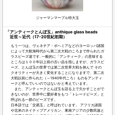
ジャーマンマーブル特大玉
「アンティークとんぼ玉」anthique glass beads
近世～近代（17-20世紀初期）
もう一つは、ヴェネチア・ボヘミアなどのヨーロッパ諸国
によって大航海時代から第二次大戦のころまで作られたガ
ラスビーズ達です. 一般的に「アンティーク」の意味する
ところは１００年以上前の古い品を指しますが、ガラスビ
ーズ、とんぼ玉の世界では第二次世界大戦を挟んで その
クオリティーが大きく変化することになりますで、第二次
大戦以前に作られた（～1940年代ころ）ものをアンティ
ークと呼んでいいのではないかと考えています。
また、アンティークとんぼ玉を語る上で欠かすことがで
きないのが、世界中に愛好者をもつ「トレードビーズ」と
呼ばれる一群のビーズです。
日本語では「交易玉」と呼ばれています。 アフリカ諸国
や北米のネイティブアメリカン、東南アジアの少数民族と