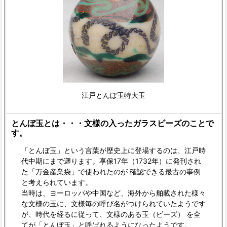
江戸とんぼ玉特大玉
とんぼ玉とは・・・文様の入ったガラスビーズのことで
す。
「とんぼ玉」という言葉が歴史上に登場するのは、江戸時
代中期にまで遡ります。享保17年（1732年）に発刊され
た「万金産業袋」で使われたのが 確認できる最古の事例
と考えられています。
当時は、ヨーロッパや中国など、海外から舶載された様々
な文様の玉に、文様毎の呼び名がつけられていたようです
が、時代を経るに従って、文様のある玉（ビーズ） を全
てが「とんぼ玉」と呼ばれるようになったようです。