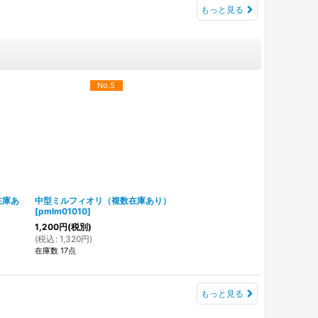
もっと見る
No.5
在庫あ
中型ミルフィオリ（複数在庫あり）
[
pmlm01010
]
1,200
円
(税別)
(
税込
:
1,320
円
)
在庫数 17点
もっと見る