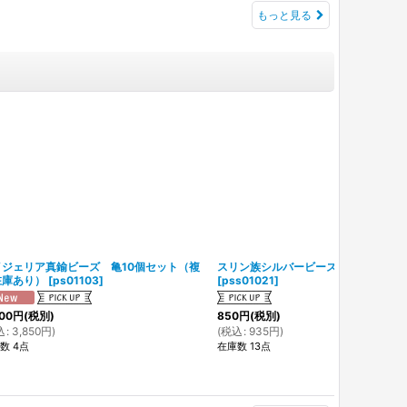
もっと見る
イジェリア真鍮ビーズ 亀10個セット（複
スリン族シルバービーズ（複数在庫あ
在庫あり）
[
ps01103
]
[
pss01021
]
00
円
(税別)
850
円
(税別)
込
:
3,850
円
)
(
税込
:
935
円
)
数 4点
在庫数 13点