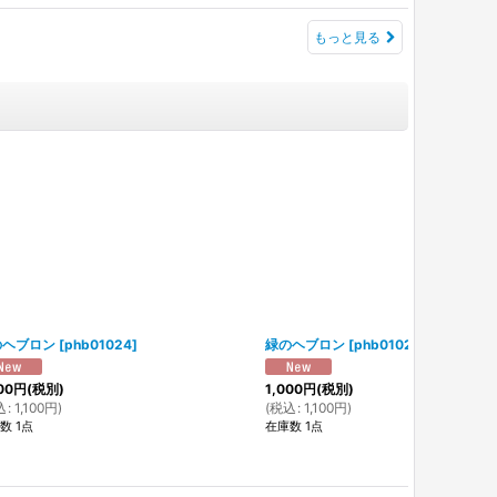
もっと見る
のヘブロン
[
phb01024
]
緑のヘブロン
[
phb01023
]
00
円
(税別)
1,000
円
(税別)
込
:
1,100
円
)
(
税込
:
1,100
円
)
数 1点
在庫数 1点