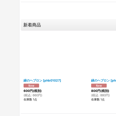
新着商品
緑のヘブロン
[
phb01027
]
緑のヘブロン
[
ph
600
円
(税別)
800
円
(税別)
(
税込
:
660
円
)
(
税込
:
880
円
)
在庫数 1点
在庫数 1点