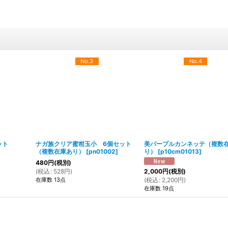
No.3
No.4
ット
ナガ族クリア蜜柑玉小 6個セット
美パープルカンネッテ（複数
（複数在庫あり）
[
pn01002
]
り）
[
p10cm01013
]
480
円
(税別)
(
税込
:
528
円
)
2,000
円
(税別)
在庫数 13点
(
税込
:
2,200
円
)
在庫数 19点