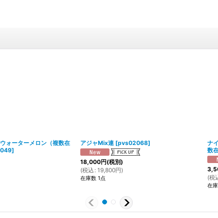
ウォーターメロン（複数在
アジャMix連
[
pvs02068
]
ナ
049
]
数
18,000
円
(税別)
3,5
(
税込
:
19,800
円
)
(
税
在庫数 1点
在庫