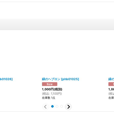
b01026
]
緑のヘブロン
[
phb01025
]
緑
1,000
円
(税別)
1,0
(
税込
:
1,100
円
)
(
税
在庫数 1点
在庫