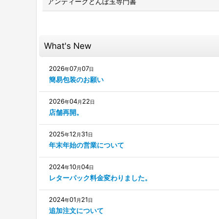
アンティークとんぼ玉専門書
What's New
2026
07
07
年
月
日
簡易包装のお願い
2026
04
22
年
月
日
店舗再開。
2025
12
31
年
月
日
年末年始の営業について
2024
10
04
年
月
日
レターパック料金変わりました。
2024
01
21
年
月
日
追加注文について