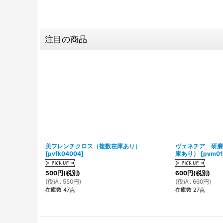
注目の商品
美フレンチクロス（複数在庫あり）
ヴェネチア 研磨
[
pvfk04004
]
庫あり）
[
pvm01
500
円
(税別)
600
円
(税別)
(
税込
:
550
円
)
(
税込
:
660
円
)
在庫数 47点
在庫数 27点