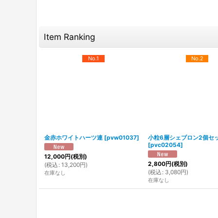
Item Ranking
No.1
No.2
金赤ホワイトハーツ連
[
pvw01037
]
小粒6層シェブロン2個セ
[
pvc02054
]
12,000
円
(税別)
2,800
円
(税別)
(
税込
:
13,200
円
)
(
税込
:
3,080
円
)
在庫なし
在庫なし