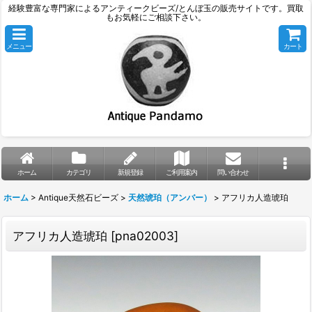
経験豊富な専門家によるアンティークビーズ/とんぼ玉の販売サイトです。買取
もお気軽にご相談下さい。
メニュー
カート
ホーム
カテゴリ
新規登録
ご利用案内
問い合わせ
ホーム
>
Antique天然石ビーズ
>
天然琥珀（アンバー）
>
アフリカ人造琥珀
アフリカ人造琥珀
[
pna02003
]