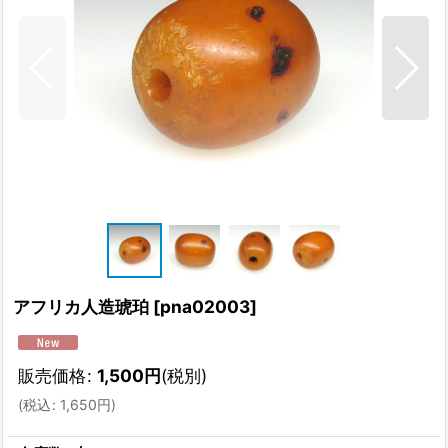
アフリカ人造琥珀
[
pna02003
]
販売価格
:
1,500
円
(税別)
(
税込
:
1,650
円
)