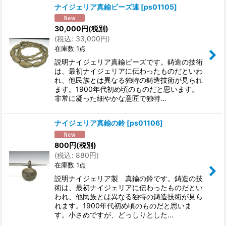
ナイジェリア真鍮ビーズ連
[
ps01105
]
30,000
円
(税別)
(
税込
:
33,000
円
)
在庫数 1点
説明ナイジェリア真鍮ビーズです。鋳造の技術
は、最初ナイジェリアに伝わったものだといわ
れ、他民族とは異なる独特の鋳造技術が見られ
ます。1900年代初め頃のものだと思います。
非常に凝った細やかな意匠で独特…
ナイジェリア真鍮の鈴
[
ps01106
]
800
円
(税別)
(
税込
:
880
円
)
在庫数 1点
説明ナイジェリア製 真鍮の鈴です。鋳造の技
術は、最初ナイジェリアに伝わったものだとい
われ、他民族とは異なる独特の鋳造技術が見ら
れます。1900年代初め頃のものだと思いま
す。小さめですが、どっしりとした…