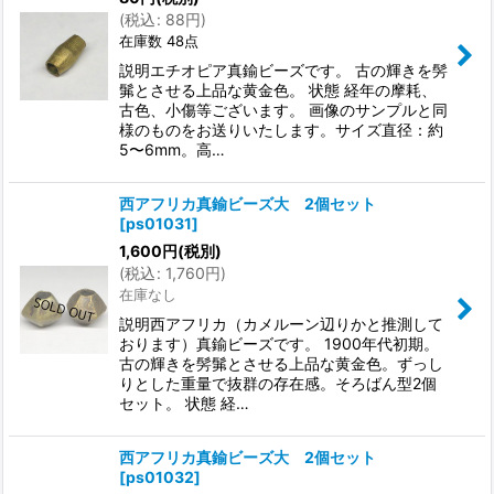
(
税込
:
88
円
)
在庫数 48点
説明エチオピア真鍮ビーズです。 古の輝きを髣
髴とさせる上品な黄金色。 状態 経年の摩耗、
古色、小傷等ございます。 画像のサンプルと同
様のものをお送りいたします。サイズ直径：約
5〜6mm。高…
西アフリカ真鍮ビーズ大 2個セット
[
ps01031
]
1,600
円
(税別)
(
税込
:
1,760
円
)
在庫なし
説明西アフリカ（カメルーン辺りかと推測して
おります）真鍮ビーズです。 1900年代初期。
古の輝きを髣髴とさせる上品な黄金色。ずっし
りとした重量で抜群の存在感。そろばん型2個
セット。 状態 経…
西アフリカ真鍮ビーズ大 2個セット
[
ps01032
]