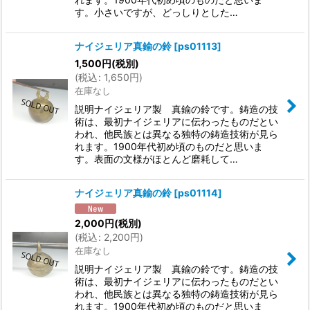
す。小さいですが、どっしりとした…
ナイジェリア真鍮の鈴
[
ps01113
]
1,500
円
(税別)
(
税込
:
1,650
円
)
在庫なし
説明ナイジェリア製 真鍮の鈴です。鋳造の技
術は、最初ナイジェリアに伝わったものだとい
われ、他民族とは異なる独特の鋳造技術が見ら
れます。1900年代初め頃のものだと思いま
す。表面の文様がほとんど磨耗して…
ナイジェリア真鍮の鈴
[
ps01114
]
2,000
円
(税別)
(
税込
:
2,200
円
)
在庫なし
説明ナイジェリア製 真鍮の鈴です。鋳造の技
術は、最初ナイジェリアに伝わったものだとい
われ、他民族とは異なる独特の鋳造技術が見ら
れます。1900年代初め頃のものだと思いま