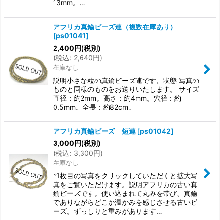
13mm。…
アフリカ真鍮ビーズ連（複数在庫あり）
[
ps01041
]
2,400
円
(税別)
(
税込
:
2,640
円
)
在庫なし
説明小さな粒の真鍮ビーズ連です。状態 写真の
ものと同様のものをお送りいたします。 サイズ
直径：約2mm。高さ：約4mm。穴径：約
0.5mm。全長：約82cm。
アフリカ真鍮ビーズ 短連
[
ps01042
]
3,000
円
(税別)
(
税込
:
3,300
円
)
在庫なし
*1枚目の写真をクリックしていただくと拡大写
真をご覧いただけます。説明アフリカの古い真
鍮ビーズです。使い込まれて丸みを帯び、真鍮
でありながらどこか温かみを感じさせる古いビ
ーズ。ずっしりと重みがあります…