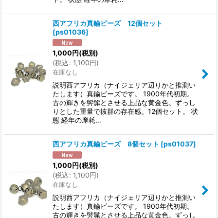
西アフリカ真鍮ビーズ 12個セット
[
ps01036
]
1,000
円
(税別)
(
税込
:
1,100
円
)
在庫なし
説明西アフリカ（ナイジェリア辺りかと推測い
たします）真鍮ビーズです。 1900年代初期。
古の輝きを髣髴とさせる上品な黄金色。ずっし
りとした重量で抜群の存在感。12個セット。 状
態 経年の摩耗…
西アフリカ真鍮ビーズ 8個セット
[
ps01037
]
1,000
円
(税別)
(
税込
:
1,100
円
)
在庫なし
説明西アフリカ（ナイジェリア辺りかと推測い
たします）真鍮ビーズです。 1900年代初期。
古の輝きを髣髴とさせる上品な黄金色。ずっし