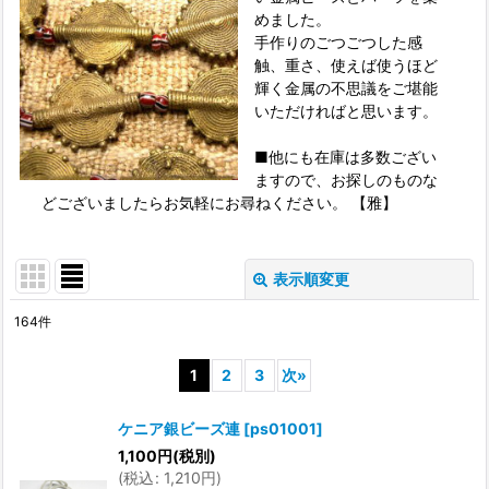
めました。
手作りのごつごつした感
触、重さ、使えば使うほど
輝く金属の不思議をご堪能
いただければと思います。
■他にも在庫は多数ござい
ますので、お探しのものな
どございましたらお気軽にお尋ねください。 【雅】
表示順変更
閉じる
164
件
表示数
:
1
2
3
次
»
並び順
:
ケニア銀ビーズ連
[
ps01001
]
1,100
円
(税別)
絞り込む
(
税込
:
1,210
円
)