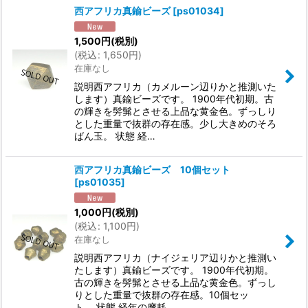
西アフリカ真鍮ビーズ
[
ps01034
]
1,500
円
(税別)
(
税込
:
1,650
円
)
在庫なし
説明西アフリカ（カメルーン辺りかと推測いた
します）真鍮ビーズです。 1900年代初期。古
の輝きを髣髴とさせる上品な黄金色。ずっしり
とした重量で抜群の存在感。少し大きめのそろ
ばん玉。 状態 経…
西アフリカ真鍮ビーズ 10個セット
[
ps01035
]
1,000
円
(税別)
(
税込
:
1,100
円
)
在庫なし
説明西アフリカ（ナイジェリア辺りかと推測い
たします）真鍮ビーズです。 1900年代初期。
古の輝きを髣髴とさせる上品な黄金色。ずっし
りとした重量で抜群の存在感。10個セッ
ト。 状態 経年の摩耗…