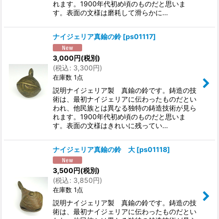
れます。1900年代初め頃のものだと思いま
す。表面の文様は磨耗して滑らかに…
ナイジェリア真鍮の鈴
[
ps01117
]
3,000
円
(税別)
(
税込
:
3,300
円
)
在庫数 1点
説明ナイジェリア製 真鍮の鈴です。鋳造の技
術は、最初ナイジェリアに伝わったものだとい
われ、他民族とは異なる独特の鋳造技術が見ら
れます。1900年代初め頃のものだと思いま
す。表面の文様はきれいに残ってい…
ナイジェリア真鍮の鈴 大
[
ps01118
]
3,500
円
(税別)
(
税込
:
3,850
円
)
在庫数 1点
説明ナイジェリア製 真鍮の鈴です。鋳造の技
術は、最初ナイジェリアに伝わったものだとい