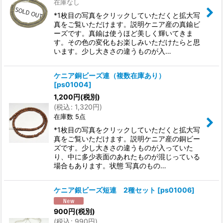
在庫なし
*1枚目の写真をクリックしていただくと拡大写
真をご覧いただけます。説明ケニア産の真鍮ビ
ーズです。真鍮は使うほど美しく輝いてきま
す。その色の変化もお楽しみいただけたらと思
います。少し大きさの違うものが入…
ケニア銅ビーズ連（複数在庫あり）
[
ps01004
]
1,200
円
(税別)
(
税込
:
1,320
円
)
在庫数 5点
*1枚目の写真をクリックしていただくと拡大写
真をご覧いただけます。説明ケニア産の銅ビー
ズです。少し大きさの違うものが入っていた
り、中に多少表面のあれたものが混じっている
場合もあります。状態 写真のもの…
ケニア銀ビーズ短連 2種セット
[
ps01006
]
900
円
(税別)
(
税込
:
990
円
)