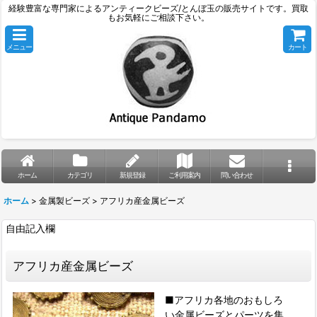
経験豊富な専門家によるアンティークビーズ/とんぼ玉の販売サイトです。買取
もお気軽にご相談下さい。
メニュー
カート
ホーム
カテゴリ
新規登録
ご利用案内
問い合わせ
ホーム
>
金属製ビーズ
>
アフリカ産金属ビーズ
自由記入欄
アフリカ産金属ビーズ
■アフリカ各地のおもしろ
い金属ビーズとパーツを集