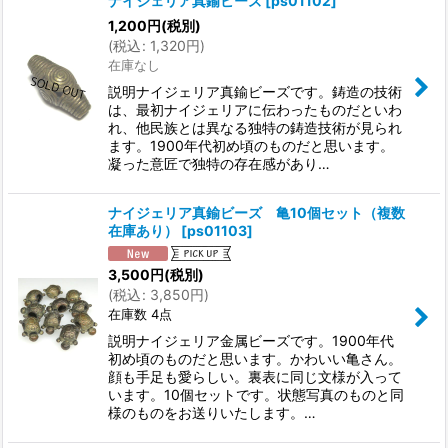
ナイジェリア真鍮ビーズ
[
ps01102
]
1,200
円
(税別)
(
税込
:
1,320
円
)
在庫なし
説明ナイジェリア真鍮ビーズです。鋳造の技術
は、最初ナイジェリアに伝わったものだといわ
れ、他民族とは異なる独特の鋳造技術が見られ
ます。1900年代初め頃のものだと思います。
凝った意匠で独特の存在感があり…
ナイジェリア真鍮ビーズ 亀10個セット（複数
在庫あり）
[
ps01103
]
3,500
円
(税別)
(
税込
:
3,850
円
)
在庫数 4点
説明ナイジェリア金属ビーズです。1900年代
初め頃のものだと思います。かわいい亀さん。
顔も手足も愛らしい。裏表に同じ文様が入って
います。10個セットです。状態写真のものと同
様のものをお送りいたします。…