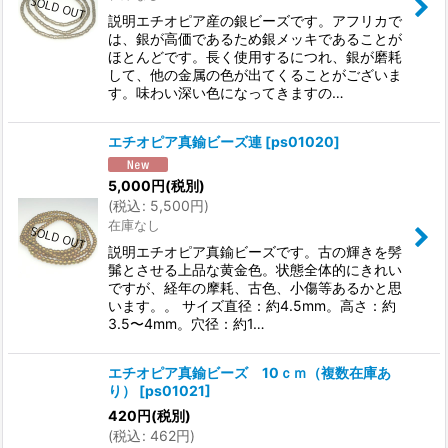
説明エチオピア産の銀ビーズです。アフリカで
は、銀が高価であるため銀メッキであることが
ほとんどです。長く使用するにつれ、銀が磨耗
して、他の金属の色が出てくることがございま
す。味わい深い色になってきますの…
エチオピア真鍮ビーズ連
[
ps01020
]
5,000
円
(税別)
(
税込
:
5,500
円
)
在庫なし
説明エチオピア真鍮ビーズです。古の輝きを髣
髴とさせる上品な黄金色。状態全体的にきれい
ですが、経年の摩耗、古色、小傷等あるかと思
います。。 サイズ直径：約4.5mm。高さ：約
3.5〜4mm。穴径：約1…
エチオピア真鍮ビーズ 10ｃｍ（複数在庫あ
り）
[
ps01021
]
420
円
(税別)
(
税込
:
462
円
)