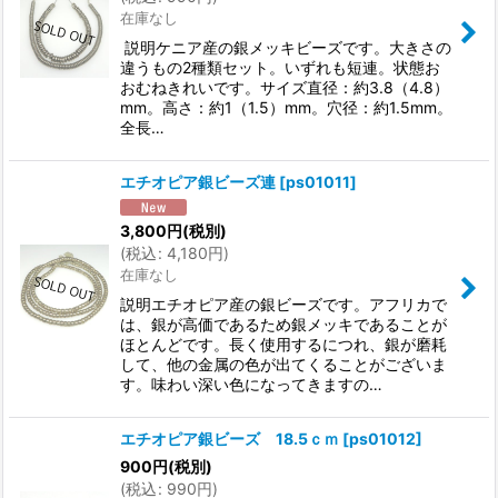
在庫なし
説明ケニア産の銀メッキビーズです。大きさの
違うもの2種類セット。いずれも短連。状態お
おむねきれいです。サイズ直径：約3.8（4.8）
mm。高さ：約1（1.5）mm。穴径：約1.5mm。
全長…
エチオピア銀ビーズ連
[
ps01011
]
3,800
円
(税別)
(
税込
:
4,180
円
)
在庫なし
説明エチオピア産の銀ビーズです。アフリカで
は、銀が高価であるため銀メッキであることが
ほとんどです。長く使用するにつれ、銀が磨耗
して、他の金属の色が出てくることがございま
す。味わい深い色になってきますの…
エチオピア銀ビーズ 18.5ｃｍ
[
ps01012
]
900
円
(税別)
(
税込
:
990
円
)