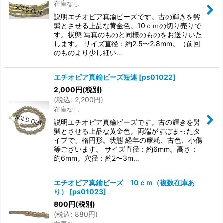
在庫なし
説明エチオピア真鍮ビーズです。古の輝きを髣
髴とさせる上品な黄金色。10ｃｍの切り売りで
す。状態 写真のものと同様のものをお送りいた
します。 サイズ直径：約2.5〜2.8mm。（前回
のものより少し細い…
エチオピア真鍮ビーズ短連
[
ps01022
]
2,000
円
(税別)
(
税込
:
2,200
円
)
在庫なし
説明エチオピア真鍮ビーズです。古の輝きを髣
髴とさせる上品な黄金色。両端がすぼまったタ
イプで、楕円形。状態 経年の摩耗、古色、小傷
等ございます。 サイズ直径：約6mm。高さ：
約6mm。穴径：約2〜3m…
エチオピア真鍮ビーズ 10ｃｍ（複数在庫あ
り）
[
ps01023
]
800
円
(税別)
(
税込
:
880
円
)