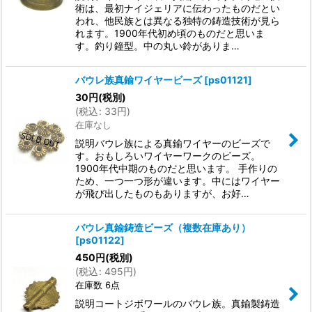
術は、最初ナイジェリアに伝わったものだとい
われ、他民族とは異なる独特の鋳造技術が見ら
れます。1900年代初め頃のものだと思いま
す。釣り鐘型。中の丸い鈴がありま…
バウレ族真鍮ワイヤービーズ
[
ps01121
]
30
円
(税別)
(
税込
:
33
円
)
在庫なし
説明バウレ族による真鍮ワイヤーのビーズで
す。おもしろいワイヤーワークのビーズ。
1900年代中期のものだと思います。 手作りの
ため、一つ一つ形が違います。中にはワイヤー
が飛び出したものもありますが、お好…
バウレ真鍮鋳造ビーズ（複数在庫あり）
[
ps01122
]
450
円
(税別)
(
税込
:
495
円
)
在庫数 6点
説明コートジボワールのバウレ族。真鍮製鋳造