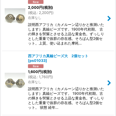
2,000
円
(税別)
(
税込
:
2,200
円
)
在庫なし
説明西アフリカ（カメルーン辺りかと推測いた
します）真鍮ビーズです。1900年代初期。 古
の輝きを髣髴とさせる上品な黄金色。ずっしり
とした重量で抜群の存在感。そろばん型2個セ
ット。上質。使い込まれた摩耗…
西アフリカ真鍮ビーズ大 2個セット
[
ps01033
]
1,600
円
(税別)
(
税込
:
1,760
円
)
在庫なし
説明西アフリカ（カメルーン辺りかと推測いた
します）真鍮ビーズです。 1900年代初期。古
の輝きを髣髴とさせる上品な黄金色。ずっしり
とした重量で抜群の存在感。そろばん型2個セ
ット。 状態 経年…