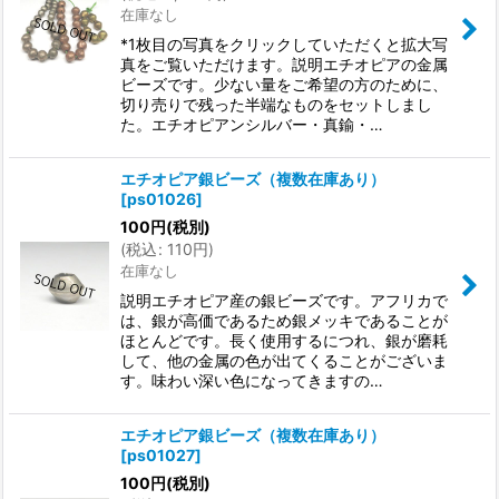
在庫なし
*1枚目の写真をクリックしていただくと拡大写
真をご覧いただけます。説明エチオピアの金属
ビーズです。少ない量をご希望の方のために、
切り売りで残った半端なものをセットしまし
た。エチオピアンシルバー・真鍮・…
エチオピア銀ビーズ（複数在庫あり）
[
ps01026
]
100
円
(税別)
(
税込
:
110
円
)
在庫なし
説明エチオピア産の銀ビーズです。アフリカで
は、銀が高価であるため銀メッキであることが
ほとんどです。長く使用するにつれ、銀が磨耗
して、他の金属の色が出てくることがございま
す。味わい深い色になってきますの…
エチオピア銀ビーズ（複数在庫あり）
[
ps01027
]
100
円
(税別)