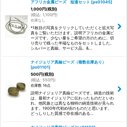
アフリカ金属ビーズ 短連セット
[
ps01045
]
1,000
円
(税別)
(
税込
:
1,100
円
)
在庫なし
*1枚目の写真をクリックしていただくと拡大写
真をご覧いただけます。説明アフリカの金属ビ
ーズです。少ない量をご希望の方のために、切
り売りで残った半端なものをセットしました。
シルバーと真鍮。サービス品。&…
ナイジェリア真鍮ビーズ（複数在庫あり）
[
ps01101
]
500
円
(税別)
(
税込
:
550
円
)
在庫数 16点
説明ナイジェリア真鍮ビーズです。鋳造の技術
は、最初ナイジェリアに伝わったものだといわ
れ、他民族とは異なる独特の鋳造技術が見られ
ます。1900年代初め頃のものだと思います。
どっしりした質感で存在感のある…