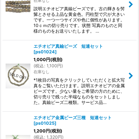
在庫なし
説明エチオピア真鍮ビーズです。古の輝きを髣
髴とさせる上品な黄金色。円柱型で穴が大きい
です。一つ一つサイズや色に個性があります。
10ｃｍの切り売りです。状態 写真のものと同
様のものをお送りいたします。 …
エチオピア真鍮ビーズ 短連セット
[
ps01024
]
1,000
円
(税別)
(
税込
:
1,100
円
)
在庫なし
*1枚目の写真をクリックしていただくと拡大写
真をご覧いただけます。説明エチオピアの金属
ビーズです。少ない量をご希望の方のために、
切り売りで残った半端なものをセットしまし
た。真鍮ビーズ二種類。サービス品…
エチオピア金属ビーズ三種 短連セット
[
ps01025
]
1,200
円
(税別)
(
税込
:
1,320
円
)