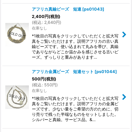
アフリカ真鍮ビーズ 短連
[
ps01043
]
2,400
円
(税別)
(
税込
:
2,640
円
)
在庫なし
*1枚目の写真をクリックしていただくと拡大写
真をご覧いただけます。説明アフリカの古い真
鍮ビーズです。使い込まれて丸みを帯び、真鍮
でありながらどこか温かみを感じさせる古いビ
ーズ。ずっしりと重みがあります…
アフリカ金属ビーズ 短連セット
[
ps01044
]
500
円
(税別)
(
税込
:
550
円
)
在庫なし
*1枚目の写真をクリックしていただくと拡大写
真をご覧いただけます。説明アフリカの金属ビ
ーズです。少ない量をご希望の方のために、切
り売りで残った半端なものをセットしました。
シルバーと真鍮。サービス品。&…