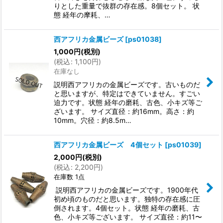
りとした重量で抜群の存在感。8個セット。 状
態 経年の摩耗、…
西アフリカ金属ビーズ
[
ps01038
]
1,000
円
(税別)
(
税込
:
1,100
円
)
在庫なし
説明西アフリカの金属ビーズです。古いものだ
と思いますが、特定はできていません。すごい
迫力です。状態 経年の磨耗、古色、小キズ等ご
ざいます。 サイズ直径：約16mm。高さ：約
10mm。穴径：約8.5m…
西アフリカ金属ビーズ 4個セット
[
ps01039
]
2,000
円
(税別)
(
税込
:
2,200
円
)
在庫数 1点
説明西アフリカの金属ビーズです。1900年代
初め頃のものだと思います。独特の存在感に圧
倒されます。4個セット。状態 経年の磨耗、古
色、小キズ等ございます。 サイズ直径：約11〜