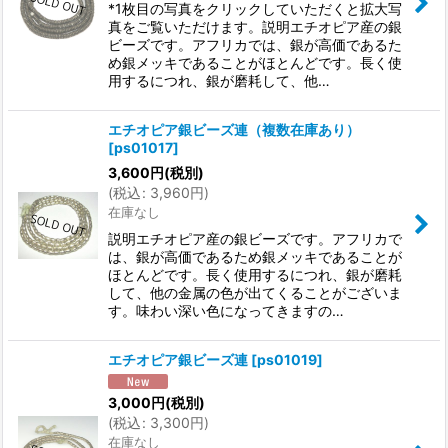
*1枚目の写真をクリックしていただくと拡大写
真をご覧いただけます。説明エチオピア産の銀
ビーズです。アフリカでは、銀が高価であるた
め銀メッキであることがほとんどです。長く使
用するにつれ、銀が磨耗して、他…
エチオピア銀ビーズ連（複数在庫あり）
[
ps01017
]
3,600
円
(税別)
(
税込
:
3,960
円
)
在庫なし
説明エチオピア産の銀ビーズです。アフリカで
は、銀が高価であるため銀メッキであることが
ほとんどです。長く使用するにつれ、銀が磨耗
して、他の金属の色が出てくることがございま
す。味わい深い色になってきますの…
エチオピア銀ビーズ連
[
ps01019
]
3,000
円
(税別)
(
税込
:
3,300
円
)
在庫なし