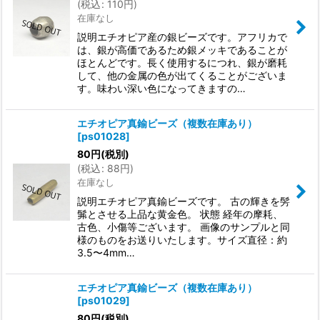
(
税込
:
110
円
)
在庫なし
説明エチオピア産の銀ビーズです。アフリカで
は、銀が高価であるため銀メッキであることが
ほとんどです。長く使用するにつれ、銀が磨耗
して、他の金属の色が出てくることがございま
す。味わい深い色になってきますの…
エチオピア真鍮ビーズ（複数在庫あり）
[
ps01028
]
80
円
(税別)
(
税込
:
88
円
)
在庫なし
説明エチオピア真鍮ビーズです。 古の輝きを髣
髴とさせる上品な黄金色。 状態 経年の摩耗、
古色、小傷等ございます。 画像のサンプルと同
様のものをお送りいたします。サイズ直径：約
3.5〜4mm…
エチオピア真鍮ビーズ（複数在庫あり）
[
ps01029
]
80
円
(税別)