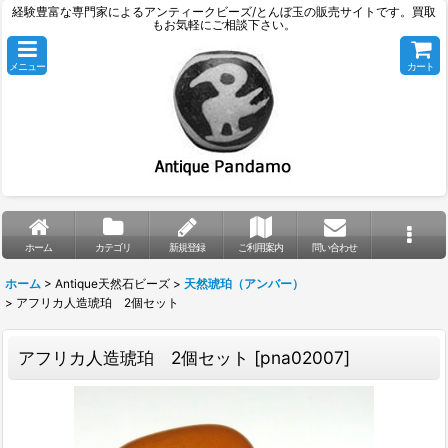
経験豊富な専門家によるアンティークビーズ/とんぼ玉の販売サイトです。買取
もお気軽にご相談下さい。
メニュー
カート
ホーム
カテゴリ
新規登録
ご利用案内
問い合わせ
ホーム
>
Antique天然石ビーズ
>
天然琥珀（アンバー）
>
アフリカ人造琥珀 2個セット
アフリカ人造琥珀 2個セット
[
pna02007
]