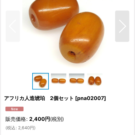
アフリカ人造琥珀 2個セット
[
pna02007
]
販売価格
:
2,400
円
(税別)
(
税込
:
2,640
円
)