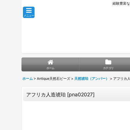
経験豊富な
メニュー
ホーム
カテゴリ
ホーム
>
Antique天然石ビーズ
>
天然琥珀（アンバー）
>
アフリカ
アフリカ人造琥珀
[
pna02027
]