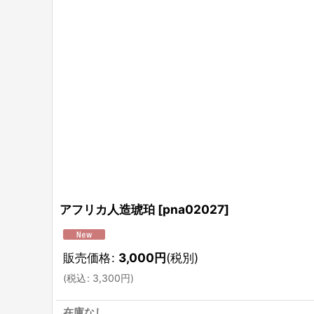
アフリカ人造琥珀
[
pna02027
]
販売価格
:
3,000
円
(税別)
(
税込
:
3,300
円
)
在庫なし