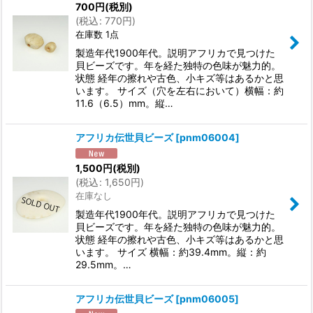
700
円
(税別)
(
税込
:
770
円
)
在庫数 1点
製造年代1900年代。説明アフリカで見つけた
貝ビーズです。年を経た独特の色味が魅力的。
状態 経年の擦れや古色、小キズ等はあるかと思
います。 サイズ（穴を左右において）横幅：約
11.6（6.5）mm。縦…
アフリカ伝世貝ビーズ
[
pnm06004
]
1,500
円
(税別)
(
税込
:
1,650
円
)
在庫なし
製造年代1900年代。説明アフリカで見つけた
貝ビーズです。年を経た独特の色味が魅力的。
状態 経年の擦れや古色、小キズ等はあるかと思
います。 サイズ 横幅：約39.4mm。縦：約
29.5mm。…
アフリカ伝世貝ビーズ
[
pnm06005
]