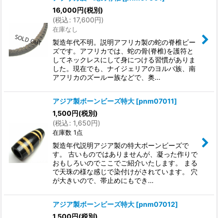
16,000
円
(税別)
(
税込
:
17,600
円
)
在庫なし
製造年代不明。説明アフリカ製の蛇の脊椎ビー
ズです。アフリカでは、蛇の骨(脊椎)を護符と
してネックレスにして身につける習慣がありま
した。現在でも、ナイジェリアのヨルバ族、南
アフリカのズールー族などで、奥…
アジア製ボーンビーズ特大
[
pnm07011
]
1,500
円
(税別)
(
税込
:
1,650
円
)
在庫数 1点
製造年代説明アジア製の特大ボーンビーズで
す。 古いものではありませんが、凝った作りで
おもしろいのでここでご紹介いたします。 まる
で天珠の様な感じで染付けがされています。 穴
が大きいので、帯止めにもでき…
アジア製ボーンビーズ特大
[
pnm07012
]
1,500
円
(税別)