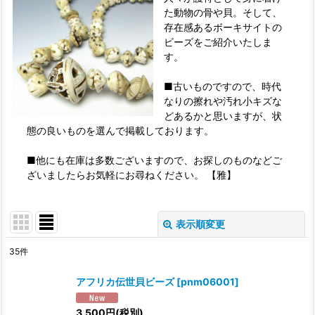
た動物の骨や貝。そして、
存在感あるボーキサイトの
ビーズをご紹介いたしま
す。
■古いものですので、時代
なりの擦れや汚れ小キズな
どあるかと思いますが、状
態の良いものを選んで掲載しております。
■他にも在庫は多数ございますので、お探しのものなどご
ざいましたらお気軽にお尋ねください。 【雅】
表示順変更
閉じる
35
件
表示数
:
アフリカ伝世貝ビーズ
[
pnm06001
]
並び順
:
3,500
円
(税別)