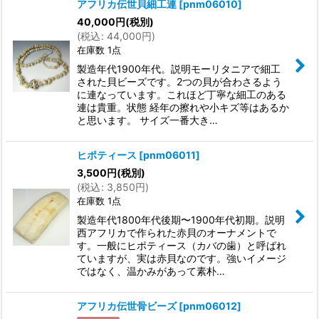
アフリカ伝世貝細工連
[
pnm06010
]
40,000
円
(税別)
(
税込
:
44,000
円
)
在庫数 1点
製造年代1900年代。説明モーリタニアで細工
された貝ビーズです。2つの貝が合わさるよう
に連なっています。これほど丁寧な細工のある
連は貴重。状態 経年の擦れや小キズ等はあるか
と思います。 サイズ一番大き…
ヒポティース
[
pnm06011
]
3,500
円
(税別)
(
税込
:
3,850
円
)
在庫数 1点
製造年代1800年代後期〜1900年代初期。説明
西アフリカで作られた赤貝のオーナメントで
す。一般にヒポティース（カバの歯）と呼ばれ
ていますが、実は赤貝なのです。強いイメージ
ではなく、温かみがあって素朴…
アフリカ伝世骨ビーズ
[
pnm06012
]