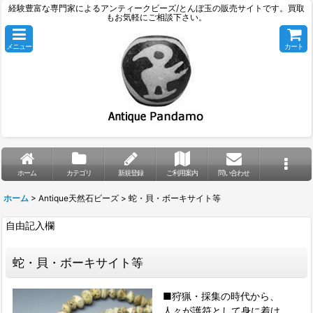
経験豊富な専門家によるアンティークビーズ/とんぼ玉の販売サイトです。買取
もお気軽にご相談下さい。
メニュー
カート
ホーム
カテゴリ
新規登録
ご利用案内
問い合わせ
ホーム
>
Antique天然石ビーズ
>
蛇・貝・ボーキサイト等
自由記入欄
蛇・貝・ボーキサイト等
■狩猟・採集の時代から、
人々が護符として身に着け