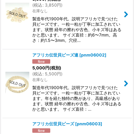
(
税込
:
3,850
円
)
在庫なし
絞り込む
製造年代1900年代。説明アフリカで見つけた
貝ビーズです。一粒一粒が丁寧に加工されてい
ます。状態 経年の擦れや古色、小キズ等はある
かと思います。 サイズ直径：約6〜7mm。高
さ：約1.5〜3mm。穴径…
アフリカ伝世貝ビーズ連
[
pnm06002
]
5,000
円
(税別)
(
税込
:
5,500
円
)
在庫なし
製造年代1900年代。説明アフリカで見つけた
貝ビーズです。一粒一粒が丁寧に加工されてい
ます。年を経た独特の艶があり、高級感があり
ます。状態 経年の擦れや古色、小キズ等はある
かと思います。 サイズ直径：…
アフリカ伝世貝ビーズ
[
pnm06003
]