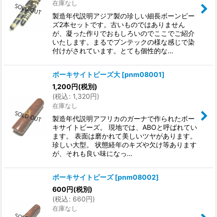
在庫なし
製造年代説明アジア製の珍しい細長ボーンビー
ズ2本セットです。古いものではありません
が、凝った作りでおもしろいのでここでご紹介
いたします。まるでプンテックの様な感じで染
付けがされています。とても個性的な…
ボーキサイトビーズ大
[
pnm08001
]
1,200
円
(税別)
(
税込
:
1,320
円
)
在庫なし
製造年代説明アフリカのガーナで作られたボー
キサイトビーズ。 現地では、ABOと呼ばれてい
ます。 表面は磨かれて美しいツヤがあります。
珍しい大型。 状態経年のキズや欠け等あります
が、それも良い味になっ…
ボーキサイトビーズ
[
pnm08002
]
600
円
(税別)
(
税込
:
660
円
)
在庫なし