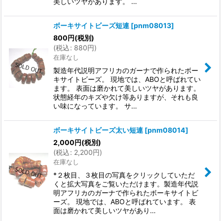
美しいツヤがあります。 …
ボーキサイトビーズ短連
[
pnm08013
]
800
円
(税別)
(
税込
:
880
円
)
在庫なし
製造年代説明アフリカのガーナで作られたボー
キサイトビーズ。 現地では、ABOと呼ばれてい
ます。 表面は磨かれて美しいツヤがあります。
状態経年のキズや欠け等ありますが、それも良
い味になっています。 サ…
ボーキサイトビーズ太い短連
[
pnm08014
]
2,000
円
(税別)
(
税込
:
2,200
円
)
在庫なし
*２枚目、３枚目の写真をクリックしていただ
くと拡大写真をご覧いただけます。製造年代説
明アフリカのガーナで作られたボーキサイトビ
ーズ。 現地では、ABOと呼ばれています。 表
面は磨かれて美しいツヤがあり…