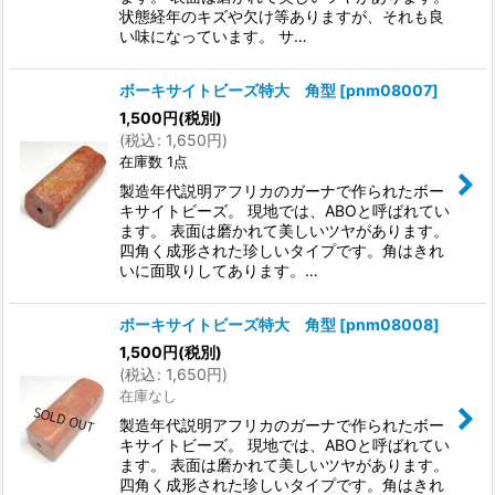
状態経年のキズや欠け等ありますが、それも良
い味になっています。 サ…
ボーキサイトビーズ特大 角型
[
pnm08007
]
1,500
円
(税別)
(
税込
:
1,650
円
)
在庫数 1点
製造年代説明アフリカのガーナで作られたボー
キサイトビーズ。 現地では、ABOと呼ばれてい
ます。 表面は磨かれて美しいツヤがあります。
四角く成形された珍しいタイプです。角はきれ
いに面取りしてあります。…
ボーキサイトビーズ特大 角型
[
pnm08008
]
1,500
円
(税別)
(
税込
:
1,650
円
)
在庫なし
製造年代説明アフリカのガーナで作られたボー
キサイトビーズ。 現地では、ABOと呼ばれてい
ます。 表面は磨かれて美しいツヤがあります。
四角く成形された珍しいタイプです。角はきれ