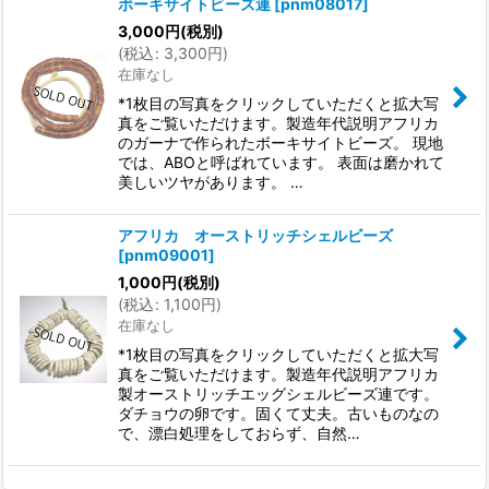
ボーキサイトビーズ連
[
pnm08017
]
3,000
円
(税別)
(
税込
:
3,300
円
)
在庫なし
*1枚目の写真をクリックしていただくと拡大写
真をご覧いただけます。製造年代説明アフリカ
のガーナで作られたボーキサイトビーズ。 現地
では、ABOと呼ばれています。 表面は磨かれて
美しいツヤがあります。 …
アフリカ オーストリッチシェルビーズ
[
pnm09001
]
1,000
円
(税別)
(
税込
:
1,100
円
)
在庫なし
*1枚目の写真をクリックしていただくと拡大写
真をご覧いただけます。製造年代説明アフリカ
製オーストリッチエッグシェルビーズ連です。
ダチョウの卵です。固くて丈夫。古いものなの
で、漂白処理をしておらず、自然…