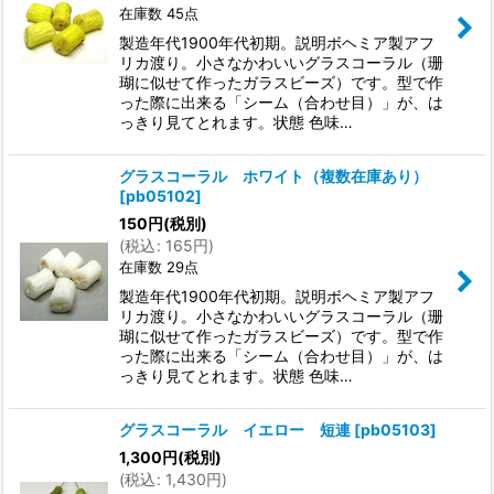
在庫数 45点
絞り込む
製造年代1900年代初期。説明ボヘミア製アフ
リカ渡り。小さなかわいいグラスコーラル（珊
瑚に似せて作ったガラスビーズ）です。型で作
った際に出来る「シーム（合わせ目）」が、は
っきり見てとれます。状態 色味…
グラスコーラル ホワイト（複数在庫あり）
[
pb05102
]
150
円
(税別)
(
税込
:
165
円
)
在庫数 29点
製造年代1900年代初期。説明ボヘミア製アフ
リカ渡り。小さなかわいいグラスコーラル（珊
瑚に似せて作ったガラスビーズ）です。型で作
った際に出来る「シーム（合わせ目）」が、は
っきり見てとれます。状態 色味…
グラスコーラル イエロー 短連
[
pb05103
]
1,300
円
(税別)
(
税込
:
1,430
円
)