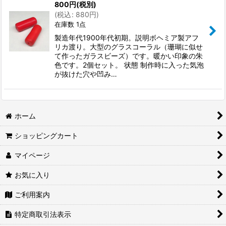
800
円
(税別)
(
税込
:
880
円
)
在庫数 1点
製造年代1900年代初期。説明ボヘミア製アフ
リカ渡り。大型のグラスコーラル（珊瑚に似せ
て作ったガラスビーズ）です。暖かい印象の朱
色です。2個セット。 状態 制作時に入った気泡
が抜けた穴や凹み…
ホーム
ショッピングカート
マイページ
お気に入り
ご利用案内
特定商取引法表示