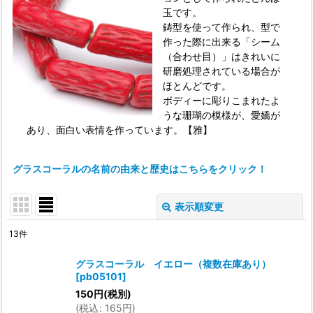
玉です。
鋳型を使って作られ、型で
作った際に出来る「シーム
（合わせ目）」はきれいに
研磨処理されている場合が
ほとんどです。
ボディーに彫りこまれたよ
うな珊瑚の模様が、愛嬌が
あり、面白い表情を作っています。【雅】
グラスコーラルの名前の由来と歴史はこちらをクリック！
表示順変更
閉じる
13
件
表示数
:
グラスコーラル イエロー（複数在庫あり）
[
pb05101
]
並び順
:
150
円
(税別)
(
税込
:
165
円
)