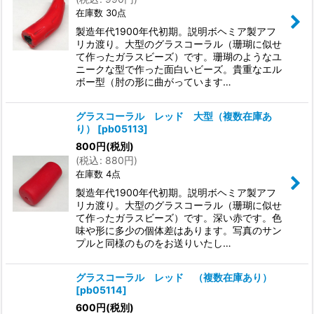
在庫数 30点
製造年代1900年代初期。説明ボヘミア製アフ
リカ渡り。大型のグラスコーラル（珊瑚に似せ
て作ったガラスビーズ）です。珊瑚のようなユ
ニークな型で作った面白いビーズ。貴重なエル
ボー型（肘の形に曲がっています…
グラスコーラル レッド 大型（複数在庫あ
り）
[
pb05113
]
800
円
(税別)
(
税込
:
880
円
)
在庫数 4点
製造年代1900年代初期。説明ボヘミア製アフ
リカ渡り。大型のグラスコーラル（珊瑚に似せ
て作ったガラスビーズ）です。深い赤です。色
味や形に多少の個体差はあります。写真のサン
プルと同様のものをお送りいたし…
グラスコーラル レッド （複数在庫あり）
[
pb05114
]
600
円
(税別)