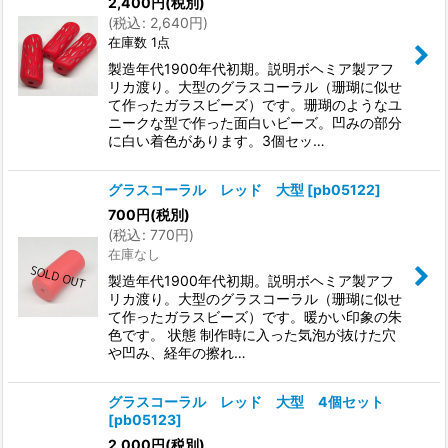
2,400
円
(税別)
(
税込
:
2,640
円
)
在庫数 1点
製造年代1900年代初期。説明ボヘミア製アフ
リカ渡り。大型のグラスコーラル（珊瑚に似せ
て作ったガラスビーズ）です。珊瑚のようなユ
ニークな型で作った面白いビーズ。凹みの部分
に白い着色があります。3個セッ…
グラスコーラル レッド 大型
[
pb05122
]
700
円
(税別)
(
税込
:
770
円
)
在庫なし
製造年代1900年代初期。説明ボヘミア製アフ
リカ渡り。大型のグラスコーラル（珊瑚に似せ
て作ったガラスビーズ）です。暖かい印象の朱
色です。 状態 制作時に入った気泡が抜けた穴
や凹み、経年の擦れ…
グラスコーラル レッド 大型 4個セット
[
pb05123
]
2,000
円
(税別)