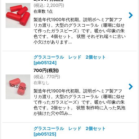
(
税込
:
2,200
円
)
在庫数 1点
製造年代1900年代初期。説明ボヘミア製アフ
リカ渡り。大型のグラスコーラル（珊瑚に似せ
て作ったガラスビーズ）です。暖かい印象の朱
色です。4個セット。 状態 それぞれ端々に古い
小欠けがあります…
グラスコーラル レッド 2個セット
[
pb05124
]
700
円
(税別)
(
税込
:
770
円
)
在庫なし
製造年代1900年代初期。説明ボヘミア製アフ
リカ渡り。大型のグラスコーラル（珊瑚に似せ
て作ったガラスビーズ）です。暖かい印象の朱
色です。2個セット。 状態 制作時に入った気泡
が抜けた穴や凹み…
グラスコーラル レッド 2個セット
[
pb05125
]