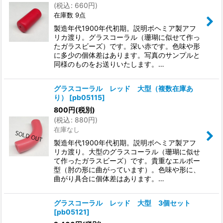
(
税込
:
660
円
)
在庫数 9点
製造年代1900年代初期。説明ボヘミア製アフ
リカ渡り。グラスコーラル（珊瑚に似せて作っ
たガラスビーズ）です。深い赤です。色味や形
に多少の個体差はあります。写真のサンプルと
同様のものをお送りいたします。…
グラスコーラル レッド 大型（複数在庫あ
り）
[
pb05115
]
800
円
(税別)
(
税込
:
880
円
)
在庫なし
製造年代1900年代初期。説明ボヘミア製アフ
リカ渡り。大型のグラスコーラル（珊瑚に似せ
て作ったガラスビーズ）です。貴重なエルボー
型（肘の形に曲がっています）。色味や形に、
曲がり具合に個体差はあります。…
グラスコーラル レッド 大型 3個セット
[
pb05121
]