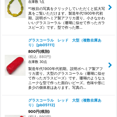
在庫数 1点
*1枚目の写真をクリックしていただくと拡大写
真をご覧いただけます。製造年代1900年代初
期。説明ボヘミア製アフリカ渡り。小さなかわ
いいグラスコーラル（珊瑚に似せて作ったガラ
スビーズ）です。型で作った際…
グラスコーラル レッド 大型（複数在庫あ
り）
[
pb05111
]
800
円
(税別)
(
税込
:
880
円
)
在庫数 30点
製造年代1900年代初期。説明ボヘミア製アフ
リカ渡り。大型のグラスコーラル（珊瑚に似せ
て作ったガラスビーズ）です。珊瑚のようなユ
ニークな型で作った面白いビーズ。色味や形に
多少の個体差はあります。写真の…
グラスコーラル レッド 大型（複数在庫あ
り）
[
pb05112
]
900
円
(税別)
(
税込
:
990
円
)