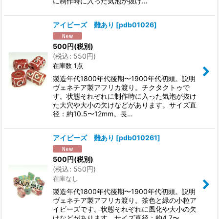
に制作時に入った気泡が抜け…
アイビーズ 難あり
[
pdb01026
]
500
円
(税別)
(
税込
:
550
円
)
在庫数 1点
製造年代1800年代後期〜1900年代初頭。説明
ヴェネチア製アフリカ渡り。チクタクトゥで
す。状態それぞれに制作時に入った気泡が抜け
た大穴や大小の欠けなどがあります。サイズ直
径：約10.5〜12mm。長…
アイビーズ 難あり
[
pdb010261
]
500
円
(税別)
(
税込
:
550
円
)
在庫なし
製造年代1800年代後期〜1900年代初頭。説明
ヴェネチア製アフリカ渡り。茶色と緑の小粒ア
イビーズです。状態それぞれに風化や大小の欠
けなどがあります。サイズ直径：約4.7〜