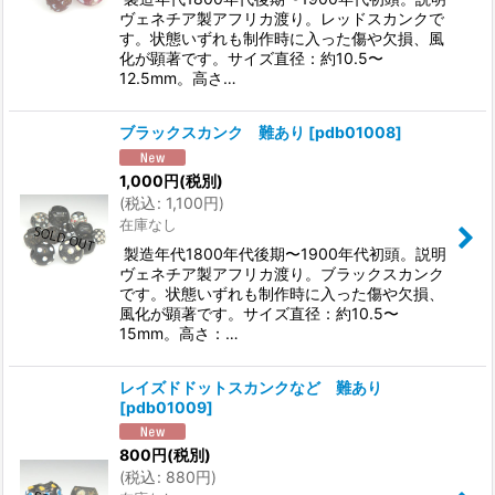
ヴェネチア製アフリカ渡り。レッドスカンクで
す。状態いずれも制作時に入った傷や欠損、風
化が顕著です。サイズ直径：約10.5〜
12.5mm。高さ…
ブラックスカンク 難あり
[
pdb01008
]
1,000
円
(税別)
(
税込
:
1,100
円
)
在庫なし
製造年代1800年代後期〜1900年代初頭。説明
ヴェネチア製アフリカ渡り。ブラックスカンク
です。状態いずれも制作時に入った傷や欠損、
風化が顕著です。サイズ直径：約10.5〜
15mm。高さ：…
レイズドドットスカンクなど 難あり
[
pdb01009
]
800
円
(税別)
(
税込
:
880
円
)