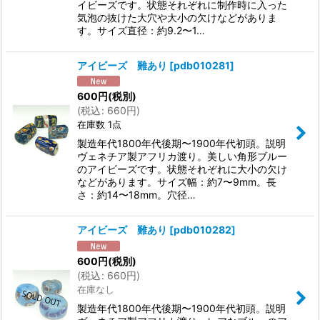
イビーズです。状態それぞれに制作時に入った
気泡の抜けた大穴や大小の欠けなどがありま
す。サイズ直径：約9.2〜1…
アイビーズ 難あり
[
pdb010281
]
600
円
(税別)
(
税込
:
660
円
)
在庫数 1点
製造年代1800年代後期〜1900年代初頭。説明
ヴェネチア製アフリカ渡り。美しい角形ブルー
のアイビーズです。状態それぞれに大小の欠け
などがあります。サイズ幅：約7〜9mm。長
さ：約14〜18mm。穴径…
アイビーズ 難あり
[
pdb010282
]
600
円
(税別)
(
税込
:
660
円
)
在庫なし
製造年代1800年代後期〜1900年代初頭。説明