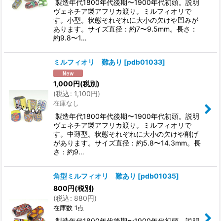
製造年代1800年代後期〜1900年代初頭。説明
ヴェネチア製アフリカ渡り。ミルフィオリで
す。小型。状態それぞれに大小の欠けや凹みが
あります。サイズ直径：約7〜9.5mm。長さ：
約9.8〜1…
ミルフィオリ 難あり
[
pdb01033
]
1,000
円
(税別)
(
税込
:
1,100
円
)
在庫なし
製造年代1800年代後期〜1900年代初頭。説明
ヴェネチア製アフリカ渡り。ミルフィオリで
す。中薄型。状態それぞれに大小の欠けや削げ
があります。サイズ直径：約5.8〜14.3mm。長
さ：約9…
角型ミルフィオリ 難あり
[
pdb01035
]
800
円
(税別)
(
税込
:
880
円
)
在庫数 1点
製造年代1800年代後期〜1900年代初頭。説明