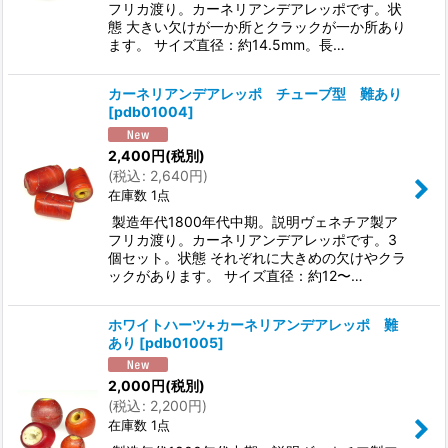
フリカ渡り。カーネリアンデアレッポです。状
態 大きい欠けが一か所とクラックが一か所あり
ます。 サイズ直径：約14.5mm。長…
カーネリアンデアレッポ チューブ型 難あり
[
pdb01004
]
2,400
円
(税別)
(
税込
:
2,640
円
)
在庫数 1点
製造年代1800年代中期。説明ヴェネチア製ア
フリカ渡り。カーネリアンデアレッポです。3
個セット。状態 それぞれに大きめの欠けやクラ
ックがあります。 サイズ直径：約12〜…
ホワイトハーツ+カーネリアンデアレッポ 難
あり
[
pdb01005
]
2,000
円
(税別)
(
税込
:
2,200
円
)
在庫数 1点