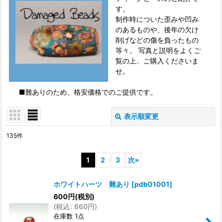
す。
制作時についた歪みや凹み
のあるものや、後年の欠け
削げなどの傷を負ったもの
等々。 写真と説明をよくご
覧の上、ご購入くださいま
せ。
■難ありのため、格安価格でのご提供です。
表示順変更
閉じる
135
件
表示数
:
1
2
3
次
»
並び順
:
ホワイトハーツ 難あり
[
pdb01001
]
600
円
(税別)
絞り込む
(
税込
:
660
円
)
在庫数 1点