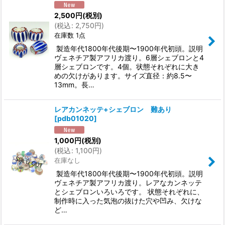
2,500
円
(税別)
(
税込
:
2,750
円
)
在庫数 1点
製造年代1800年代後期〜1900年代初頭。説明
ヴェネチア製アフリカ渡り。6層シェブロンと4
層シェブロンです。4個。状態それぞれに大き
めの欠けがあります。サイズ直径：約8.5〜
13mm。長…
レアカンネッテ+シェブロン 難あり
[
pdb01020
]
1,000
円
(税別)
(
税込
:
1,100
円
)
在庫なし
製造年代1800年代後期〜1900年代初頭。説明
ヴェネチア製アフリカ渡り。レアなカンネッテ
とシェブロンいろいろです。 状態それぞれに、
制作時に入った気泡の抜けた穴や凹み、欠けな
ど…