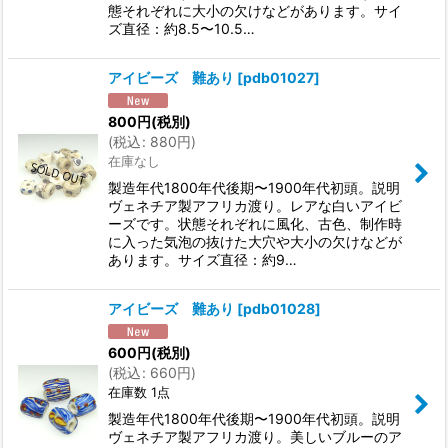
態それぞれに大小の欠けなどがあります。サイ
ズ直径：約8.5〜10.5…
アイビーズ 難あり
[
pdb01027
]
800
円
(税別)
(
税込
:
880
円
)
在庫なし
製造年代1800年代後期〜1900年代初頭。説明
ヴェネチア製アフリカ渡り。レアな白いアイビ
ーズです。状態それぞれに風化、古色、制作時
に入った気泡の抜けた大穴や大小の欠けなどが
あります。サイズ直径：約9…
アイビーズ 難あり
[
pdb01028
]
600
円
(税別)
(
税込
:
660
円
)
在庫数 1点
製造年代1800年代後期〜1900年代初頭。説明
ヴェネチア製アフリカ渡り。美しいブルーのア