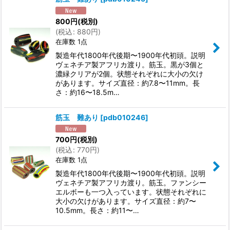
800
円
(税別)
(
税込
:
880
円
)
在庫数 1点
製造年代1800年代後期〜1900年代初頭。説明
ヴェネチア製アフリカ渡り。筋玉。黒が3個と
濃緑クリアが2個。状態それぞれに大小の欠け
があります。サイズ直径：約7.8〜11mm。長
さ：約16〜18.5m…
筋玉 難あり
[
pdb010246
]
700
円
(税別)
(
税込
:
770
円
)
在庫数 1点
製造年代1800年代後期〜1900年代初頭。説明
ヴェネチア製アフリカ渡り。筋玉。ファンシー
エルボーも一つ入っています。状態それぞれに
大小の欠けがあります。サイズ直径：約7〜
10.5mm。長さ：約11〜…