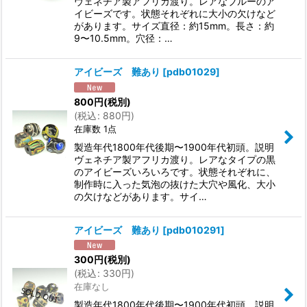
ヴェネチア製アフリカ渡り。レアなブルーのア
イビーズです。状態それぞれに大小の欠けなど
があります。サイズ直径：約15mm。長さ：約
9〜10.5mm。穴径：…
アイビーズ 難あり
[
pdb01029
]
800
円
(税別)
(
税込
:
880
円
)
在庫数 1点
製造年代1800年代後期〜1900年代初頭。説明
ヴェネチア製アフリカ渡り。レアなタイプの黒
のアイビーズいろいろです。状態それぞれに、
制作時に入った気泡の抜けた大穴や風化、大小
の欠けなどがあります。サイ…
アイビーズ 難あり
[
pdb010291
]
300
円
(税別)
(
税込
:
330
円
)
在庫なし
製造年代1800年代後期〜1900年代初頭。説明