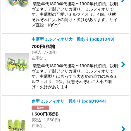
製造年代1800年代後期〜1900年代初頭。説明
ヴェネチア製アフリカ渡り。ミルフィオリで
す。中薄型の可愛いミルフィオリ。4個。状態
それぞれに大小の削げ・欠けがあります。サイ
ズ直径：約9〜1…
中薄型ミルフィオリ大 難あり
[
pdb01043
]
700
円
(税別)
(
税込
:
770
円
)
在庫なし
製造年代1800年代後期〜1900年代初頭。説明
ヴェネチア製アフリカ渡り。ミルフィオリで
す。中薄型とは言っても大きめの迫力のあるミ
ルフィオリ。2個。状態それぞれに大小の削
げ・欠けがあります…
角型ミルフィオリ 難あり
[
pdb01044
]
1,500
円
(税別)
(
税込
:
1,650
円
)
在庫なし