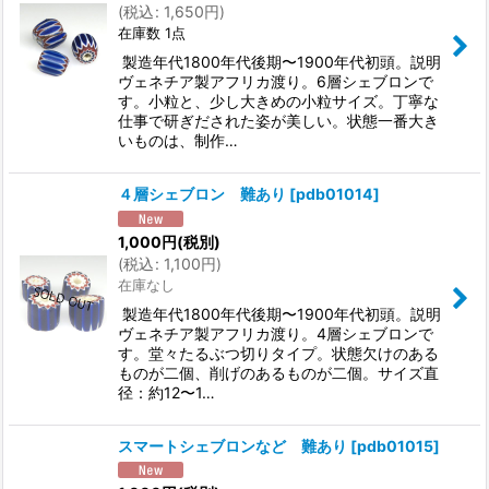
(
税込
:
1,650
円
)
在庫数 1点
製造年代1800年代後期〜1900年代初頭。説明
ヴェネチア製アフリカ渡り。6層シェブロンで
す。小粒と、少し大きめの小粒サイズ。丁寧な
仕事で研ぎだされた姿が美しい。状態一番大き
いものは、制作…
４層シェブロン 難あり
[
pdb01014
]
1,000
円
(税別)
(
税込
:
1,100
円
)
在庫なし
製造年代1800年代後期〜1900年代初頭。説明
ヴェネチア製アフリカ渡り。4層シェブロンで
す。堂々たるぶつ切りタイプ。状態欠けのある
ものが二個、削げのあるものが二個。サイズ直
径：約12〜1…
スマートシェブロンなど 難あり
[
pdb01015
]