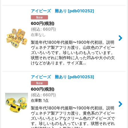
アイビーズ 難あり
[
pdb010252
]
600
円
(税別)
(
税込
:
660
円
)
在庫なし
製造年代1800年代後期〜1900年代初頭。説明
ヴェネチア製アフリカ渡り。山吹色のアイビー
ズいろいろです。珍しいものも入っています。
状態それぞれに制作時に入った凹みや大小の欠
けなどがあります。サイズ直…
アイビーズ 難あり
[
pdb010253
]
600
円
(税別)
(
税込
:
660
円
)
在庫数 1点
製造年代1800年代後期〜1900年代初頭。説明
ヴェネチア製アフリカ渡り。黄色系のアイビー
ズいろいろとレアなクリーム色のアイビーズで
す。珍しいものも入っています。状態それぞれ