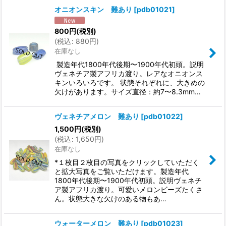
オニオンスキン 難あり
[
pdb01021
]
800
円
(税別)
(
税込
:
880
円
)
在庫なし
製造年代1800年代後期〜1900年代初頭。説明
ヴェネチア製アフリカ渡り。レアなオニオンス
キンいろいろです。 状態それぞれに、大きめの
欠けがあります。サイズ直径：約7〜8.3mm…
ヴェネチアメロン 難あり
[
pdb01022
]
1,500
円
(税別)
(
税込
:
1,650
円
)
在庫なし
*１枚目２枚目の写真をクリックしていただく
と拡大写真をご覧いただけます。製造年代
1800年代後期〜1900年代初頭。説明ヴェネチ
ア製アフリカ渡り。可愛いメロンビーズたくさ
ん。状態大きな欠けのある物もあ…
ウォーターメロン 難あり
[
pdb01023
]