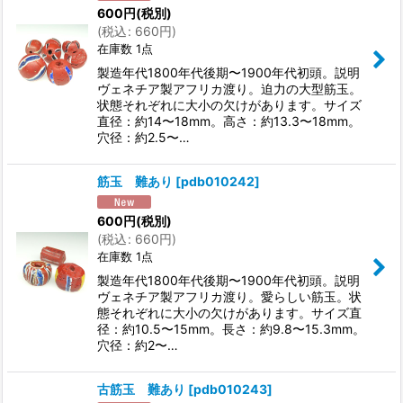
600
円
(税別)
(
税込
:
660
円
)
在庫数 1点
製造年代1800年代後期〜1900年代初頭。説明
ヴェネチア製アフリカ渡り。迫力の大型筋玉。
状態それぞれに大小の欠けがあります。サイズ
直径：約14〜18mm。高さ：約13.3〜18mm。
穴径：約2.5〜…
筋玉 難あり
[
pdb010242
]
600
円
(税別)
(
税込
:
660
円
)
在庫数 1点
製造年代1800年代後期〜1900年代初頭。説明
ヴェネチア製アフリカ渡り。愛らしい筋玉。状
態それぞれに大小の欠けがあります。サイズ直
径：約10.5〜15mm。長さ：約9.8〜15.3mm。
穴径：約2〜…
古筋玉 難あり
[
pdb010243
]