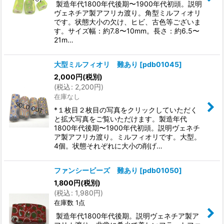
製造年代1800年代後期〜1900年代初頭。説明
ヴェネチア製アフリカ渡り。角型ミルフィオリ
です。状態大小の欠け、ヒビ、古色等ございま
す。サイズ幅：約7.8〜10mm。長さ：約6.5〜
21m…
大型ミルフィオリ 難あり
[
pdb01045
]
2,000
円
(税別)
(
税込
:
2,200
円
)
在庫なし
*１枚目２枚目の写真をクリックしていただく
と拡大写真をご覧いただけます。製造年代
1800年代後期〜1900年代初頭。説明ヴェネチ
ア製アフリカ渡り。ミルフィオリです。大型。
4個。状態それぞれに大小の削げ…
ファンシービーズ 難あり
[
pdb01050
]
1,800
円
(税別)
(
税込
:
1,980
円
)
在庫数 1点
製造年代1800年代後期。説明ヴェネチア製ア