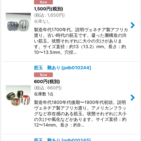
1,500
円
(税別)
(
税込
:
1,650
円
)
在庫なし
製造年代1700年代。説明ヴェネチア製アフリカ
渡り。古い時代の筋玉です。凝った層構造の渋
い筋玉。状態それぞれに大小の欠けがありま
す。サイズ直径：約13（13.2）mm。長さ：約
10〜13.5mm。穴径…
筋玉 難あり
[
pdb010244
]
600
円
(税別)
(
税込
:
660
円
)
在庫数 1点
製造年代1800年代後期〜1900年代初頭。説明
ヴェネチア製アフリカ渡り。アメリカンフラッ
グなど存在感のある筋玉。状態それぞれに大小
の欠けや風化などがあります。サイズ直径：約
12〜14mm。長さ：約9…
筋玉 難あり
[
pdb010245
]