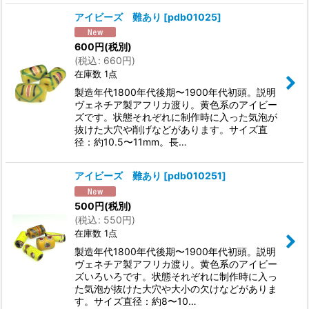
アイビーズ 難あり
[
pdb01025
]
600
円
(税別)
(
税込
:
660
円
)
在庫数 1点
製造年代1800年代後期〜1900年代初頭。説明
ヴェネチア製アフリカ渡り。黄色系のアイビー
ズです。状態それぞれに制作時に入った気泡が
抜けた大穴や削げなどがあります。サイズ直
径：約10.5〜11mm。長…
アイビーズ 難あり
[
pdb010251
]
500
円
(税別)
(
税込
:
550
円
)
在庫数 1点
製造年代1800年代後期〜1900年代初頭。説明
ヴェネチア製アフリカ渡り。黄色系のアイビー
ズいろいろです。状態それぞれに制作時に入っ
た気泡が抜けた大穴や大小の欠けなどがありま
す。サイズ直径：約8〜10…