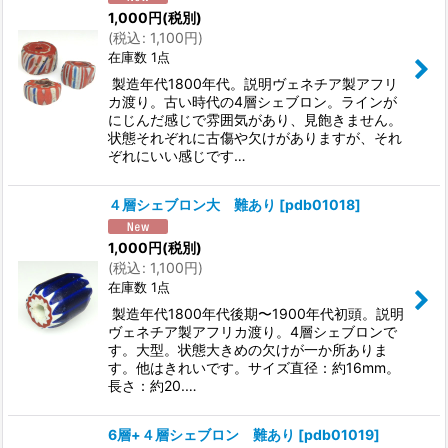
1,000
円
(税別)
(
税込
:
1,100
円
)
在庫数 1点
製造年代1800年代。説明ヴェネチア製アフリ
カ渡り。古い時代の4層シェブロン。ラインが
にじんだ感じで雰囲気があり、見飽きません。
状態それぞれに古傷や欠けがありますが、それ
ぞれにいい感じです…
４層シェブロン大 難あり
[
pdb01018
]
1,000
円
(税別)
(
税込
:
1,100
円
)
在庫数 1点
製造年代1800年代後期〜1900年代初頭。説明
ヴェネチア製アフリカ渡り。4層シェブロンで
す。大型。状態大きめの欠けが一か所ありま
す。他はきれいです。サイズ直径：約16mm。
長さ：約20.…
6層+４層シェブロン 難あり
[
pdb01019
]