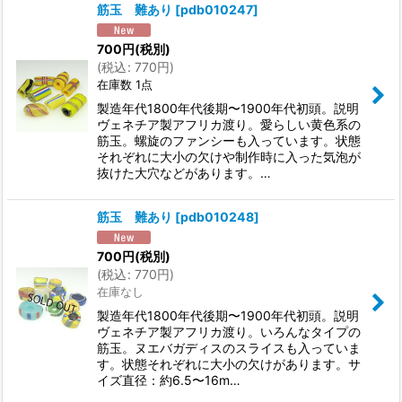
筋玉 難あり
[
pdb010247
]
700
円
(税別)
(
税込
:
770
円
)
在庫数 1点
製造年代1800年代後期〜1900年代初頭。説明
ヴェネチア製アフリカ渡り。愛らしい黄色系の
筋玉。螺旋のファンシーも入っています。状態
それぞれに大小の欠けや制作時に入った気泡が
抜けた大穴などがあります。…
筋玉 難あり
[
pdb010248
]
700
円
(税別)
(
税込
:
770
円
)
在庫なし
製造年代1800年代後期〜1900年代初頭。説明
ヴェネチア製アフリカ渡り。いろんなタイプの
筋玉。ヌエバガディスのスライスも入っていま
す。状態それぞれに大小の欠けがあります。サ
イズ直径：約6.5〜16m…