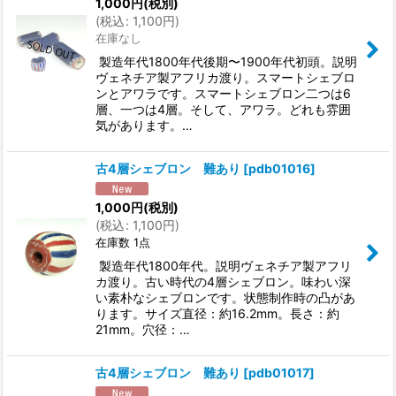
1,000
円
(税別)
(
税込
:
1,100
円
)
在庫なし
製造年代1800年代後期〜1900年代初頭。説明
ヴェネチア製アフリカ渡り。スマートシェブロ
ンとアワラです。スマートシェブロン二つは6
層、一つは4層。そして、アワラ。どれも雰囲
気があります。…
古4層シェブロン 難あり
[
pdb01016
]
1,000
円
(税別)
(
税込
:
1,100
円
)
在庫数 1点
製造年代1800年代。説明ヴェネチア製アフリ
カ渡り。古い時代の4層シェブロン。味わい深
い素朴なシェブロンです。状態制作時の凸があ
ります。サイズ直径：約16.2mm。長さ：約
21mm。穴径：…
古4層シェブロン 難あり
[
pdb01017
]