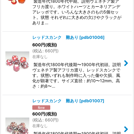
製造年代1800年代中期。説明ヴェネチア製ア
フリカ渡り。ホワイトハーツとカーネリアンデ
アレッポです。いろんな大きさのもの5個セッ
ト。状態 それぞれに大きめの欠けやクラックが
ありま…
レッドスカンク 難あり
[
pdb01006
]
600
円
(税別)
(
税込
:
660
円
)
在庫なし
製造年代1800年代後期〜1900年代初頭。説明
ヴェネチア製アフリカ渡り。レッドスカンクで
す。状態いずれも制作時に入った傷や欠損、風
化が顕著です。サイズ直径：約10〜12mm。高
さ：約8〜…
レッドスカンク 難あり
[
pdb01007
]
600
円
(税別)
(
税込
:
660
円
)
在庫なし
製造年代1800年代後期〜1900年代初頭。説明