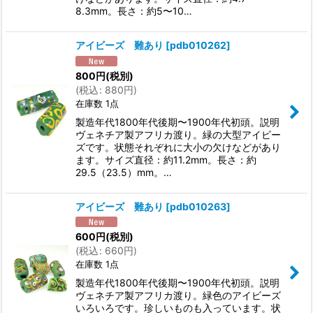
8.3mm。長さ：約5〜10…
アイビーズ 難あり
[
pdb010262
]
800
円
(税別)
(
税込
:
880
円
)
在庫数 1点
製造年代1800年代後期〜1900年代初頭。説明
ヴェネチア製アフリカ渡り。緑の大型アイビー
ズです。状態それぞれに大小の欠けなどがあり
ます。サイズ直径：約11.2mm。長さ：約
29.5（23.5）mm。…
アイビーズ 難あり
[
pdb010263
]
600
円
(税別)
(
税込
:
660
円
)
在庫数 1点
製造年代1800年代後期〜1900年代初頭。説明
ヴェネチア製アフリカ渡り。緑色のアイビーズ
いろいろです。珍しいものも入っています。状