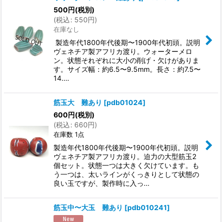
500
円
(税別)
(
税込
:
550
円
)
在庫なし
製造年代1800年代後期〜1900年代初頭。説明
ヴェネチア製アフリカ渡り。ウォーターメロ
ン。状態それぞれに大小の削げ・欠けがありま
す。サイズ幅：約6.5〜9.5mm。長さ：約7.5〜
14.…
筋玉大 難あり
[
pdb01024
]
600
円
(税別)
(
税込
:
660
円
)
在庫数 1点
製造年代1800年代後期〜1900年代初頭。説明
ヴェネチア製アフリカ渡り。迫力の大型筋玉2
個セット。状態一つは大きく欠けています。も
う一つは、太いラインがくっきりとして状態の
良い玉ですが、製作時に入っ…
筋玉中〜大玉 難あり
[
pdb010241
]