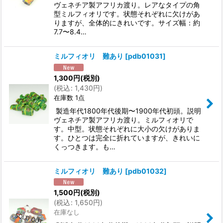
ヴェネチア製アフリカ渡り。レアなタイプの角
型ミルフィオリです。状態それぞれに欠けがあ
りますが、全体的にきれいです。サイズ幅：約
7.7〜8.4…
ミルフィオリ 難あり
[
pdb01031
]
1,300
円
(税別)
(
税込
:
1,430
円
)
在庫数 1点
製造年代1800年代後期〜1900年代初頭。説明
ヴェネチア製アフリカ渡り。ミルフィオリで
す。中型。状態それぞれに大小の欠けがありま
す。ひとつは完全に折れていますが、きれいに
くっつきます。も…
ミルフィオリ 難あり
[
pdb01032
]
1,500
円
(税別)
(
税込
:
1,650
円
)
在庫なし