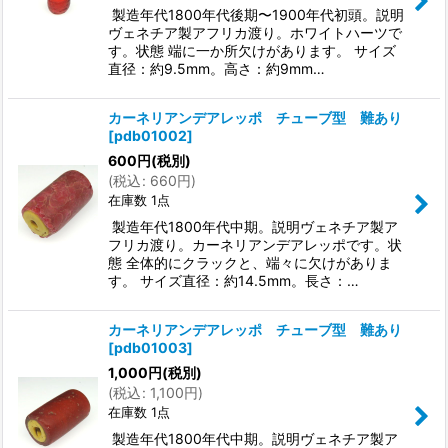
製造年代1800年代後期〜1900年代初頭。説明
ヴェネチア製アフリカ渡り。ホワイトハーツで
す。状態 端に一か所欠けがあります。 サイズ
直径：約9.5mm。高さ：約9mm…
カーネリアンデアレッポ チューブ型 難あり
[
pdb01002
]
600
円
(税別)
(
税込
:
660
円
)
在庫数 1点
製造年代1800年代中期。説明ヴェネチア製ア
フリカ渡り。カーネリアンデアレッポです。状
態 全体的にクラックと、端々に欠けがありま
す。 サイズ直径：約14.5mm。長さ：…
カーネリアンデアレッポ チューブ型 難あり
[
pdb01003
]
1,000
円
(税別)
(
税込
:
1,100
円
)
在庫数 1点
製造年代1800年代中期。説明ヴェネチア製ア