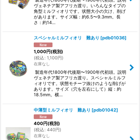
ヴェネチア製アフリカ渡り。いろんなタイプの
角型ミルフィオリです。状態大小の欠け、削げ
があります。サイズ幅：約6.5〜9.3mm。長
さ：約14…
スペシャルミルフィオリ 難あり
[
pdb01036
]
1,000
円
(税別)
(
税込
:
1,100
円
)
在庫なし
製造年代1800年代後期〜1900年代初頭。説明
ヴェネチア製アフリカ渡り。スペシャルミルフ
ィオリです。状態モチーフ抜けのような削げが
あります。サイズ（穴を左右にして）縦：約
18.5mm。横…
中薄型ミルフィオリ 難あり
[
pdb01042
]
400
円
(税別)
(
税込
:
440
円
)
在庫なし