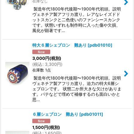
在庫なし
製造年代1800年代後期〜1900年代初頭。説明
ヴェネチア製アフリカ渡り。レアなレイズドド
ットスカンクと二色使いのファンシースカンク
です。状態いずれも制作時に入った傷や欠損、
風化が顕著です…
特大６層シェブロン 難あり
[
pdb01010
]
3,000
円
(税別)
(
税込
:
3,300
円
)
在庫数 1点
製造年代1800年代後期〜1900年代初頭。説明
ヴェネチア製アフリカ渡り。迫力の特大6層シ
ェブロンです。 状態二か所大きな欠けがありま
す。パテなどで埋めて補修するのも面白いかと
思…
６層シェブロン 難あり
[
pdb01011
]
1,500
円
(税別)
(
税込
:
1,650
円
)