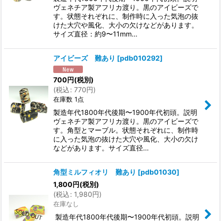
ヴェネチア製アフリカ渡り。黒のアイビーズで
す。状態それぞれに、制作時に入った気泡の抜
けた大穴や風化、大小の欠けなどがあります。
サイズ直径：約9〜11mm…
アイビーズ 難あり
[
pdb010292
]
700
円
(税別)
(
税込
:
770
円
)
在庫数 1点
製造年代1800年代後期〜1900年代初頭。説明
ヴェネチア製アフリカ渡り。黒のアイビーズで
す。角型とマーブル。状態それぞれに、制作時
に入った気泡の抜けた大穴や風化、大小の欠け
などがあります。サイズ直径…
角型ミルフィオリ 難あり
[
pdb01030
]
1,800
円
(税別)
(
税込
:
1,980
円
)
在庫なし
製造年代1800年代後期〜1900年代初頭。説明