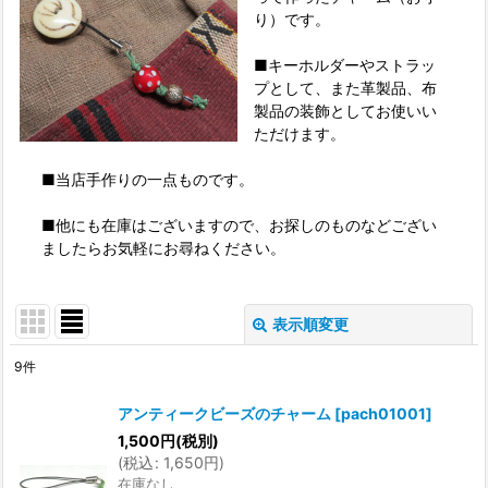
り）です。
■キーホルダーやストラッ
プとして、また革製品、布
製品の装飾としてお使いい
ただけます。
■当店手作りの一点ものです。
■他にも在庫はございますので、お探しのものなどござい
ましたらお気軽にお尋ねください。
表示順変更
閉じる
9
件
表示数
:
アンティークビーズのチャーム
[
pach01001
]
1,500
円
(税別)
並び順
:
(
税込
:
1,650
円
)
在庫なし