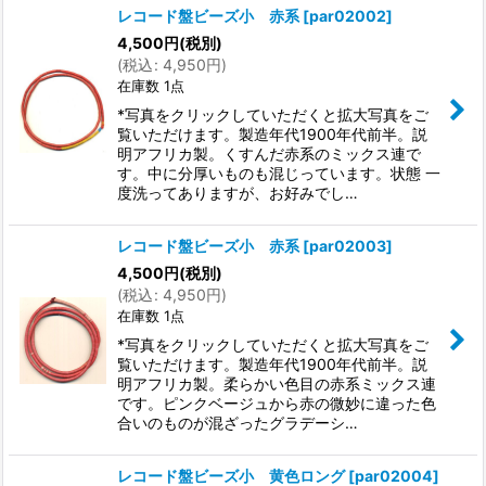
レコード盤ビーズ小 赤系
[
par02002
]
4,500
円
(税別)
(
税込
:
4,950
円
)
在庫数 1点
*写真をクリックしていただくと拡大写真をご
覧いただけます。製造年代1900年代前半。説
明アフリカ製。くすんだ赤系のミックス連で
す。中に分厚いものも混じっています。状態 一
度洗ってありますが、お好みでし…
レコード盤ビーズ小 赤系
[
par02003
]
4,500
円
(税別)
(
税込
:
4,950
円
)
在庫数 1点
*写真をクリックしていただくと拡大写真をご
覧いただけます。製造年代1900年代前半。説
明アフリカ製。柔らかい色目の赤系ミックス連
です。ピンクベージュから赤の微妙に違った色
合いのものが混ざったグラデーシ…
レコード盤ビーズ小 黄色ロング
[
par02004
]