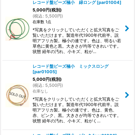
レコード盤ビーズ極小 緑ロング
[
par01004
]
5,000
円
(税別)
(
税込
:
5,500
円
)
在庫数 1点
*写真をクリックしていただくと拡大写真をご
覧いただけます。製造年代1900年代前半。説
明アフリカ製。極小の連です。色は、明るい若
草色に黄色と黒。大きさが均等できれいです。
状態 経年の汚れ、小キズ、粒が…
レコード盤ビーズ極小 ミックスロング
[
par01005
]
5,000
円
(税別)
(
税込
:
5,500
円
)
在庫なし
*写真をクリックしていただくと拡大写真をご
覧いただけます。製造年代1900年代前半。説
明アフリカ製。極小の連です。色は、黄色、
赤、ピンク、黒。大きさが均等できれいです。
状態 経年の汚れ、小キズ、粒がく…