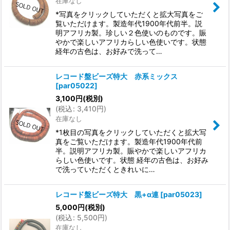
在庫なし
*写真をクリックしていただくと拡大写真をご
覧いただけます。製造年代1900年代前半。説
明アフリカ製。珍しい２色使いのものです。賑
やかで楽しいアフリカらしい色使いです。状態
経年の古色は、お好みで洗って…
レコード盤ビーズ特大 赤系ミックス
[
par05022
]
3,100
円
(税別)
(
税込
:
3,410
円
)
在庫なし
*1枚目の写真をクリックしていただくと拡大写
真をご覧いただけます。製造年代1900年代前
半。説明アフリカ製。賑やかで楽しいアフリカ
らしい色使いです。状態 経年の古色は、お好み
で洗っていただくときれいに…
レコード盤ビーズ特大 黒+α連
[
par05023
]
5,000
円
(税別)
(
税込
:
5,500
円
)
在庫なし