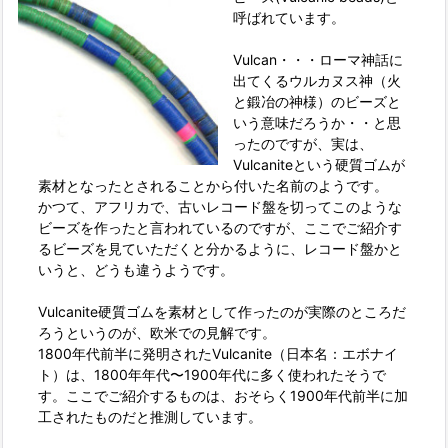
呼ばれています。
Vulcan・・・ローマ神話に
出てくるウルカヌス神（火
と鍛冶の神様）のビーズと
いう意味だろうか・・と思
ったのですが、実は、
Vulcaniteという硬質ゴムが
素材となったとされることから付いた名前のようです。
かつて、アフリカで、古いレコード盤を切ってこのような
ビーズを作ったと言われているのですが、ここでご紹介す
るビーズを見ていただくと分かるように、レコード盤かと
いうと、どうも違うようです。
Vulcanite硬質ゴムを素材として作ったのが実際のところだ
ろうというのが、欧米での見解です。
1800年代前半に発明されたVulcanite（日本名：エボナイ
ト）は、1800年年代〜1900年代に多く使われたそうで
す。ここでご紹介するものは、おそらく1900年代前半に加
工されたものだと推測しています。