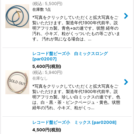
(
税込
:
5,500
円
)
在庫数 1点
*写真をクリックしていただくと拡大写真をご
覧いただけます。製造年代1900年代前半。説
明アフリカ製。青色+αの連です。状態 経年の
汚れ、小キズ、粒がくっついたもの等ございま
す。 汚れが気になる場合は、…
レコード盤ビーズ小 白ミックスロング
[
par02007
]
5,400
円
(税別)
(
税込
:
5,940
円
)
在庫なし
*写真をクリックしていただくと拡大写真をご
覧いただけます。製造年代1900年代前半。説
明アフリカ製。珍しい白ミックスの連です。色
は、白・黒・茶・ピンクベージュ・黄色。状態
経年の汚れ、小キズ、粒がくっ…
レコード盤ビーズ小 ミックス
[
par02008
]
4,500
円
(税別)