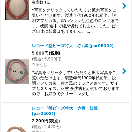
在庫数 1点
*写真をクリックしていただくと拡大写真をご
覧いただけます。製造年代1900年代前半。説
明アフリカ製。深いシックな紅色のロング連で
す。状態 途中で紐が切れてしまいました。ビー
ズ自体に影響はありません。 …
レコード盤ビーズ特大 赤+黒
[
par05002
]
5,000
円
(税別)
(
税込
:
5,500
円
)
在庫なし
*写真をクリックしていただくと拡大写真をご
覧いただけます。製造年代1900年代前半。説
明アフリカ製。赤と黒のミックス連です。サイ
ズも２サイズ。状態 多少古色が付いております
ので、お好みでクリーニングし…
レコード盤ビーズ特大 赤黄 短連
[
par05021
]
2,200
円
(税別)
(
税込
:
2,420
円
)