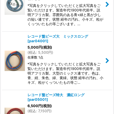
*写真をクリックしていただくと拡大写真をご
覧いただけます。製造年代1900年代前半。説
明アフリカ製。雰囲気のある青+緑と黒が少し
の短い連です。状態 経年の汚れ、小キズ、粒が
くっついたもの等ございます。…
レコード盤ビーズ大 ミックスロング
[
par04001
]
5,000
円
(税別)
(
税込
:
5,500
円
)
在庫数 1点
*写真をクリックしていただくと拡大写真をご
覧いただけます。製造年代1900年代前半。説
明アフリカ製。大型のミックス連です。色は、
青、紺、朱色、緑、黄緑。状態 経年の汚れ、小
キズ、粒がくっついたもの等ご…
レコード盤ビーズ特大 濃紅ロング
[
par05001
]
6,500
円
(税別)
(
税込
:
7,150
円
)