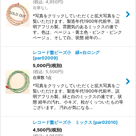
(
税込
:
4,950
円
)
在庫なし
*写真をクリックしていただくと拡大写真をご
覧いただけます。製造年代1900年代前半。説
明アフリカ製。雰囲気のあるミックスの連で
す。色は、ベージュ・黄土色・ピンク・ピンク
ベージュ、そして白。状態 経年の…
レコード盤ビーズ小 緑+白ロング
[
par02009
]
5,000
円
(税別)
(
税込
:
5,500
円
)
在庫数 1点
*写真をクリックしていただくと拡大写真をご
覧いただけます。製造年代1900年代前半。説
明アフリカ製。緑と白のミックスの連です。状
態 経年の汚れ、小キズ、粒がくっついたもの等
ございます。 汚れが気になる…
レコード盤ビーズ小 ミックス
[
par02010
]
4,500
円
(税別)
(
税込
:
4,950
円
)