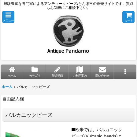
経験豊富な専門家によるアンティークビーズ/とんぼ玉の販売サイトです。買取
もお気軽にご相談下さい。
メニュー
カート
ホーム
カテゴリ
新規登録
ご利用案内
問い合わせ
ホーム
>
バルカニックビーズ
自由記入欄
バルカニックビーズ
■欧米では、バルカニック
ビーズ(Vulcanic beads)と