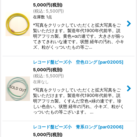
5,000
円
(税別)
(
税込
:
5,500
円
)
在庫数 1点
*写真をクリックしていただくと拡大写真をご
覧いただけます。製造年代1900年代前半。説
明アフリカ製。黄色+αの連です。大きさが揃っ
てきてきれいな連です。状態 経年の汚れ、小キ
ズ、粒がくっついたもの等ご…
レコード盤ビーズ小 空色ロング
[
par02005
]
5,000
円
(税別)
(
税込
:
5,500
円
)
在庫なし
*写真をクリックしていただくと拡大写真をご
覧いただけます。製造年代1900年代前半。説
明アフリカ製。くすんだ空色+緑の連です。珍
しい色合い。状態 経年の汚れ、小キズ、粒がく
っついたもの等ございます。 …
レコード盤ビーズ小 青系ロング
[
par02006
]
5,000
円
(税別)