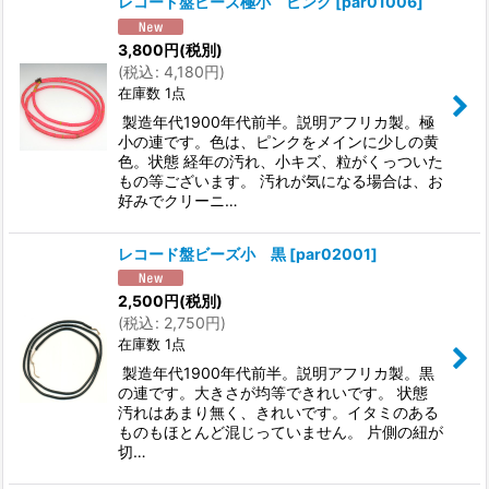
レコード盤ビーズ極小 ピンク
[
par01006
]
3,800
円
(税別)
(
税込
:
4,180
円
)
在庫数 1点
製造年代1900年代前半。説明アフリカ製。極
小の連です。色は、ピンクをメインに少しの黄
色。状態 経年の汚れ、小キズ、粒がくっついた
もの等ございます。 汚れが気になる場合は、お
好みでクリーニ…
レコード盤ビーズ小 黒
[
par02001
]
2,500
円
(税別)
(
税込
:
2,750
円
)
在庫数 1点
製造年代1900年代前半。説明アフリカ製。黒
の連です。大きさが均等できれいです。 状態
汚れはあまり無く、きれいです。イタミのある
ものもほとんど混じっていません。 片側の紐が
切…