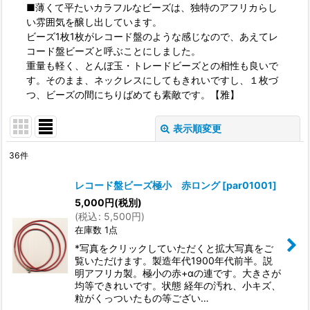
■薄くて平たいカラフルなビーズは、独特のアフリカらし
い雰囲気を醸し出しています。
ビーズ1枚1枚がレコード盤のような感じなので、あえてレ
コード盤ビーズと呼ぶことにしました。
重量も軽く、とんぼ玉・トレードビーズとの相性も良いで
す。そのまま、ネックレスにしてもきれいですし、１枚づ
つ、ビーズの間にちりばめても素敵です。【雅】
表示順変更
閉じる
36
件
表示数
:
レコード盤ビーズ極小 赤ロング
[
par01001
]
5,000
円
(税別)
並び順
:
(
税込
:
5,500
円
)
在庫数 1点
絞り込む
*写真をクリックしていただくと拡大写真をご
覧いただけます。製造年代1900年代前半。説
明アフリカ製。極小の赤+αの連です。大きさが
均等できれいです。状態 経年の汚れ、小キズ、
粒がくっついたもの等ござい…