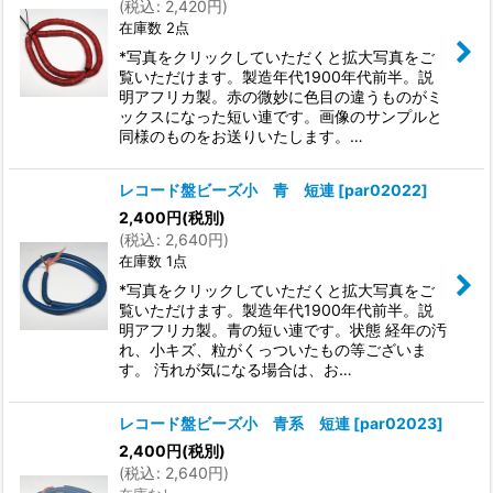
(
税込
:
2,420
円
)
在庫数 2点
*写真をクリックしていただくと拡大写真をご
覧いただけます。製造年代1900年代前半。説
明アフリカ製。赤の微妙に色目の違うものがミ
ックスになった短い連です。画像のサンプルと
同様のものをお送りいたします。…
レコード盤ビーズ小 青 短連
[
par02022
]
2,400
円
(税別)
(
税込
:
2,640
円
)
在庫数 1点
*写真をクリックしていただくと拡大写真をご
覧いただけます。製造年代1900年代前半。説
明アフリカ製。青の短い連です。状態 経年の汚
れ、小キズ、粒がくっついたもの等ございま
す。 汚れが気になる場合は、お…
レコード盤ビーズ小 青系 短連
[
par02023
]
2,400
円
(税別)
(
税込
:
2,640
円
)