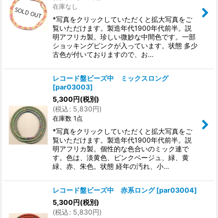
在庫なし
*写真をクリックしていただくと拡大写真をご
覧いただけます。製造年代1900年代前半。説
明アフリカ製。珍しい微妙な中間色です。一部
ショッキングピンクが入っています。状態 多少
古色が付いておりますので、お…
レコード盤ビーズ中 ミックスロング
[
par03003
]
5,300
円
(税別)
(
税込
:
5,830
円
)
在庫数 1点
*写真をクリックしていただくと拡大写真をご
覧いただけます。製造年代1900年代前半。説
明アフリカ製。個性的な色合いのミック連で
す。色は、淡黄色、ピンクベージュ、緑、黄
緑、赤、朱色。状態 経年の汚れ、小…
レコード盤ビーズ中 赤系ロング
[
par03004
]
5,300
円
(税別)
(
税込
:
5,830
円
)