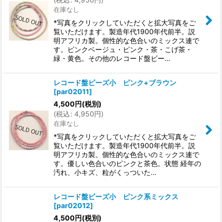
在庫なし
*写真をクリックしていただくと拡大写真をご
覧いただけます。製造年代1900年代前半。説
明アフリカ製。個性的な色合いのミックス連で
す。ピンクベージュ・ピンク・茶・こげ茶・
緑・黄色。その他のレコード盤ビー…
レコード盤ビーズ小 ピンク+ブラウン
[
par02011
]
4,500
円
(税別)
(
税込
:
4,950
円
)
在庫なし
*写真をクリックしていただくと拡大写真をご
覧いただけます。製造年代1900年代前半。説
明アフリカ製。個性的な色合いのミックス連で
す。優しい色合いのピンクと茶色。状態 経年の
汚れ、小キズ、粒がくっついた…
レコード盤ビーズ小 ピンク系ミックス
[
par02012
]
4,500
円
(税別)