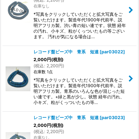
在庫なし
*写真をクリックしていただくと拡大写真をご
覧いただけます。製造年代1900年代前半。説
明アフリカ製。渋い青の短い連です。状態 経年
の汚れ、小キズ、粒がくっついたもの等ござい
ます。 汚れが気になる場合は…
レコード盤ビーズ中 青系 短連
[
par03022
]
2,000
円
(税別)
(
税込
:
2,200
円
)
在庫数 1点
*写真をクリックしていただくと拡大写真をご
覧いただけます。製造年代1900年代前半。説
明アフリカ製。青系のいろんな色が混じった短
い連です。+緑と黒が少し。状態 経年の汚れ、
小キズ、粒がくっついたもの等…
レコード盤ビーズ中 青系 短連
[
par03023
]
2,000
円
(税別)
(
税込
:
2,200
円
)
在庫なし