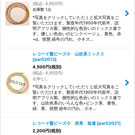
(
税込
:
4,950
円
)
在庫数 1点
*写真をクリックしていただくと拡大写真をご
覧いただけます。製造年代1900年代前半。説
明アフリカ製。個性的な色合いのミックス連で
す。優しい色合いのピンクベージュ、黄色、赤
+α。状態 経年の汚れ、小キズ…
レコード盤ビーズ小 山吹系ミックス
[
par02013
]
4,500
円
(税別)
(
税込
:
4,950
円
)
在庫なし
*写真をクリックしていただくと拡大写真をご
覧いただけます。製造年代1900年代前半。説
明アフリカ製。個性的な色合いのミックス連で
す。山吹色系のいろんな色+ピンク系、黄色、
緑、青。状態 経年の汚れ、小キ…
レコード盤ビーズ小 赤系 短連
[
par02021
]
2,200
円
(税別)