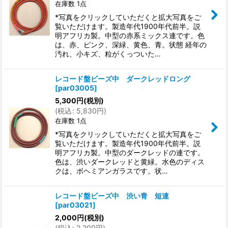
在庫数 1点
*写真をクリックしていただくと拡大写真をご
覧いただけます。製造年代1900年代前半。説
明アフリカ製。中型の赤系ミックス連です。色
は、赤、ピンク、深緑、黄色、青。状態 経年の
汚れ、小キズ、粒がくっついた…
レコード盤ビーズ中 ダークレッドロング
[
par03005
]
5,300
円
(税別)
(
税込
:
5,830
円
)
在庫数 1点
*写真をクリックしていただくと拡大写真をご
覧いただけます。製造年代1900年代前半。説
明アフリカ製。中型のダークレッドの連です。
色は、渋いダークレッドと黄緑。水色のディス
クは、ボヘミアンガラスです。状…
レコード盤ビーズ中 渋い青 短連
[
par03021
]
2,000
円
(税別)
(
税込
:
2,200
円
)