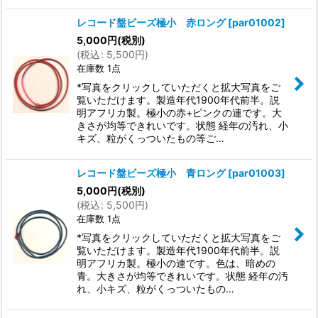
レコード盤ビーズ極小 赤ロング
[
par01002
]
5,000
円
(税別)
(
税込
:
5,500
円
)
在庫数 1点
*写真をクリックしていただくと拡大写真をご
覧いただけます。製造年代1900年代前半。説
明アフリカ製。極小の赤+ピンクの連です。大
きさが均等できれいです。状態 経年の汚れ、小
キズ、粒がくっついたもの等ご…
レコード盤ビーズ極小 青ロング
[
par01003
]
5,000
円
(税別)
(
税込
:
5,500
円
)
在庫数 1点
*写真をクリックしていただくと拡大写真をご
覧いただけます。製造年代1900年代前半。説
明アフリカ製。極小の連です。色は、暗めの
青。大きさが均等できれいです。状態 経年の汚
れ、小キズ、粒がくっついたもの…