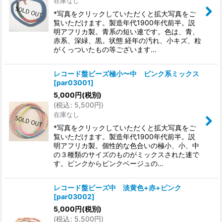
在庫なし
*写真をクリックしていただくと拡大写真をご
覧いただけます。製造年代1900年代前半。説
明アフリカ製。青系の短い連です。色は、青、
赤系、深緑、黒。状態 経年の汚れ、小キズ、粒
がくっついたもの等ございます…
レコード盤ビーズ極小〜中 ピンク系ミックス
[
par03001
]
5,000
円
(税別)
(
税込
:
5,500
円
)
在庫なし
*写真をクリックしていただくと拡大写真をご
覧いただけます。製造年代1900年代前半。説
明アフリカ製。個性的な色合いの極小、小、中
の３種類のサイズのものがミックスされた連で
す。ピンクからピンクベージュの…
レコード盤ビーズ中 淡黄色+赤+ピンク
[
par03002
]
5,000
円
(税別)
(
税込
:
5,500
円
)