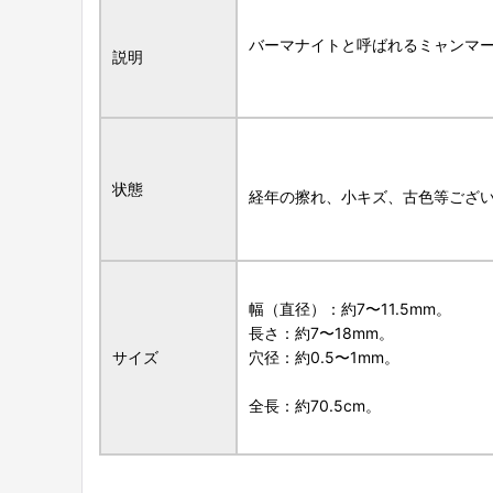
バーマナイトと呼ばれるミャンマ
説明
状態
経年の擦れ、小キズ、古色等ござ
幅（直径）：約7〜11.5mm。
長さ：約7〜18mm。
サイズ
穴径：約0.5〜1mm。
全長：約70.5cm。