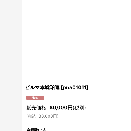
ビルマ本琥珀連
[
pna01011
]
販売価格
:
80,000
円
(税別)
(
税込
:
88,000
円
)
在庫数 1点