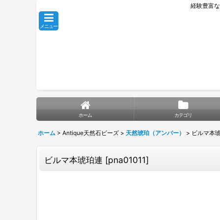
経験豊富な
メニュー
ホーム
カテゴリ
ホーム
>
Antique天然石ビーズ
>
天然琥珀（アンバー）
>
ビルマ本
ビルマ本琥珀連
[
pna01011
]