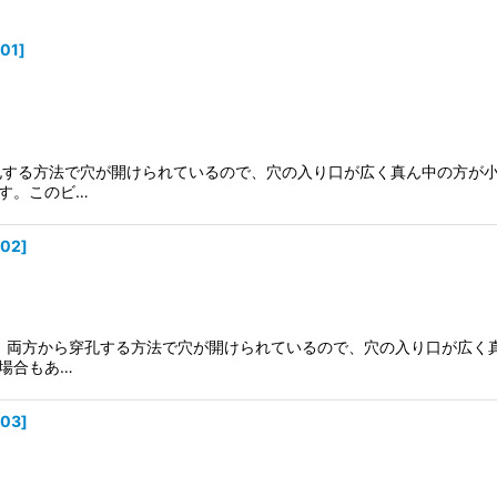
001
]
絞り込む
穿孔する方法で穴が開けられているので、穴の入り口が広く真ん中の方が
す。このビ…
002
]
型。 両方から穿孔する方法で穴が開けられているので、穴の入り口が広
場合もあ…
003
]