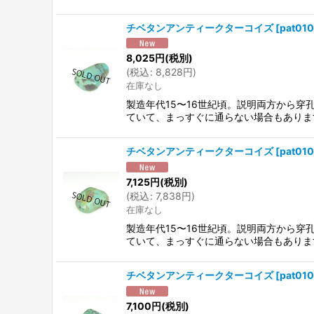
チベタンアンティークターコイズ
[
pat01
8,025
円
(税別)
(
税込
:
8,828
円
)
在庫なし
製造年代15〜16世紀頃。説明両方から
ていて、まっすぐに通らない場合もありま
チベタンアンティークターコイズ
[
pat01
7,125
円
(税別)
(
税込
:
7,838
円
)
在庫なし
製造年代15〜16世紀頃。説明両方から
ていて、まっすぐに通らない場合もありま
チベタンアンティークターコイズ
[
pat010
7,100
円
(税別)