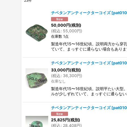
23
件
表示数
:
チベタンアンティークターコイズ
[
pat01
並び順
:
50,000
円
(税別)
(
税込
:
55,000
円
)
在庫数 1点
製造年代15〜16世紀頃。説明両方から
ていて、まっすぐに通らない場合もありま
チベタンアンティークターコイズ
[
pat01
33,000
円
(税別)
(
税込
:
36,300
円
)
在庫なし
製造年代15〜16世紀頃。説明平たい大
ルが少しずれていて、まっすぐに通らない
チベタンアンティークターコイズ
[
pat01
25,825
円
(税別)
(
税込
:
28,408
円
)