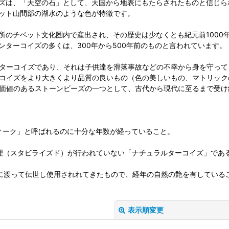
は、「天空の石」として、天国から地表にもたらされたものと信じら
ット山間部の湖水のような色が特徴です。
のチベット文化圏内で産出され、その歴史は少なくとも紀元前1000年
ンターコイズの多くは、300年から500年前のものと言われています。
ターコイズであり、それは子供達を滑落事故などの不幸から身を守って
コイズをより大きくより品質の良いもの（色の美しいもの、マトリック
価値のあるストーンビーズの一つとして、古代から現代に至るまで受け
ィーク」と呼ばれるのに十分な年数が経っていること。
理（スタビライズド）が行われていない「ナチュラルターコイズ」であ
に渡って伝世し使用されれてきたもので、経年の自然の艶を有している
表示順変更