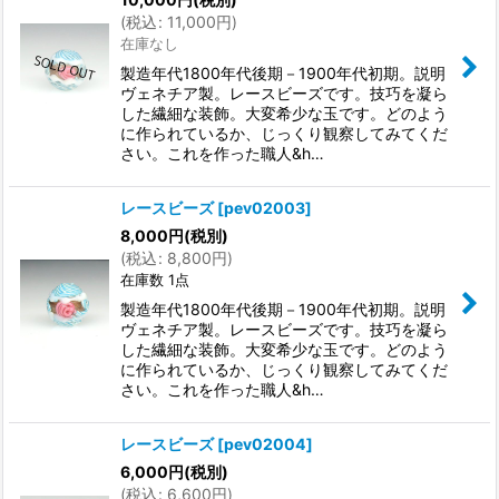
(
税込
:
11,000
円
)
在庫なし
製造年代1800年代後期－1900年代初期。説明
ヴェネチア製。レースビーズです。技巧を凝ら
した繊細な装飾。大変希少な玉です。どのよう
に作られているか、じっくり観察してみてくだ
さい。これを作った職人&h…
レースビーズ
[
pev02003
]
8,000
円
(税別)
(
税込
:
8,800
円
)
在庫数 1点
製造年代1800年代後期－1900年代初期。説明
ヴェネチア製。レースビーズです。技巧を凝ら
した繊細な装飾。大変希少な玉です。どのよう
に作られているか、じっくり観察してみてくだ
さい。これを作った職人&h…
レースビーズ
[
pev02004
]
6,000
円
(税別)
(
税込
:
6,600
円
)