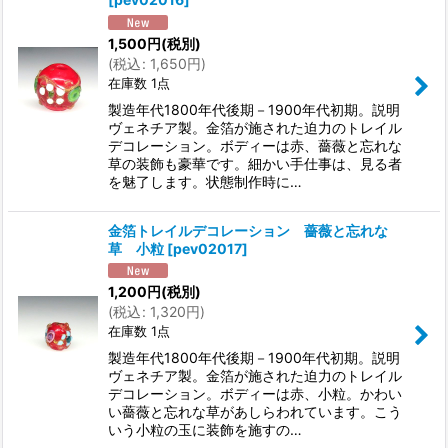
1,500
円
(税別)
(
税込
:
1,650
円
)
在庫数 1点
製造年代1800年代後期－1900年代初期。説明
ヴェネチア製。金箔が施された迫力のトレイル
デコレーション。ボディーは赤、薔薇と忘れな
草の装飾も豪華です。細かい手仕事は、見る者
を魅了します。状態制作時に…
金箔トレイルデコレーション 薔薇と忘れな
草 小粒
[
pev02017
]
1,200
円
(税別)
(
税込
:
1,320
円
)
在庫数 1点
製造年代1800年代後期－1900年代初期。説明
ヴェネチア製。金箔が施された迫力のトレイル
デコレーション。ボディーは赤、小粒。かわい
い薔薇と忘れな草があしらわれています。こう
いう小粒の玉に装飾を施すの…