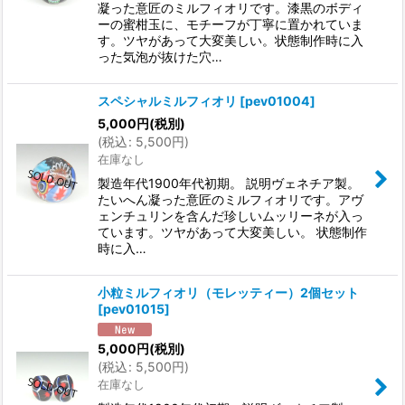
凝った意匠のミルフィオリです。漆黒のボディ
ーの蜜柑玉に、モチーフが丁寧に置かれていま
す。ツヤがあって大変美しい。状態制作時に入
った気泡が抜けた穴…
スペシャルミルフィオリ
[
pev01004
]
5,000
円
(税別)
(
税込
:
5,500
円
)
在庫なし
製造年代1900年代初期。 説明ヴェネチア製。
たいへん凝った意匠のミルフィオリです。アヴ
ェンチュリンを含んだ珍しいムッリーネが入っ
ています。ツヤがあって大変美しい。 状態制作
時に入…
小粒ミルフィオリ（モレッティー）2個セット
[
pev01015
]
5,000
円
(税別)
(
税込
:
5,500
円
)
在庫なし