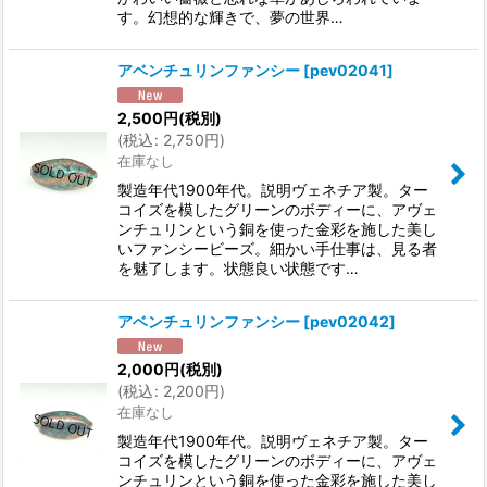
す。幻想的な輝きで、夢の世界…
アベンチュリンファンシー
[
pev02041
]
2,500
円
(税別)
(
税込
:
2,750
円
)
在庫なし
製造年代1900年代。説明ヴェネチア製。ター
コイズを模したグリーンのボディーに、アヴェ
ンチュリンという銅を使った金彩を施した美し
いファンシービーズ。細かい手仕事は、見る者
を魅了します。状態良い状態です…
アベンチュリンファンシー
[
pev02042
]
2,000
円
(税別)
(
税込
:
2,200
円
)
在庫なし
製造年代1900年代。説明ヴェネチア製。ター
コイズを模したグリーンのボディーに、アヴェ
ンチュリンという銅を使った金彩を施した美し