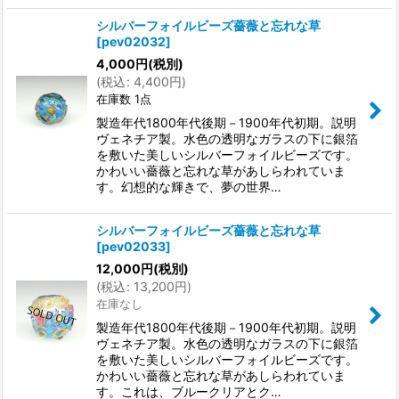
シルバーフォイルビーズ薔薇と忘れな草
[
pev02032
]
4,000
円
(税別)
(
税込
:
4,400
円
)
在庫数 1点
製造年代1800年代後期－1900年代初期。説明
ヴェネチア製。水色の透明なガラスの下に銀箔
を敷いた美しいシルバーフォイルビーズです。
かわいい薔薇と忘れな草があしらわれていま
す。幻想的な輝きで、夢の世界…
シルバーフォイルビーズ薔薇と忘れな草
[
pev02033
]
12,000
円
(税別)
(
税込
:
13,200
円
)
在庫なし
製造年代1800年代後期－1900年代初期。説明
ヴェネチア製。水色の透明なガラスの下に銀箔
を敷いた美しいシルバーフォイルビーズです。
かわいい薔薇と忘れな草があしらわれていま
す。これは、ブルークリアとク…