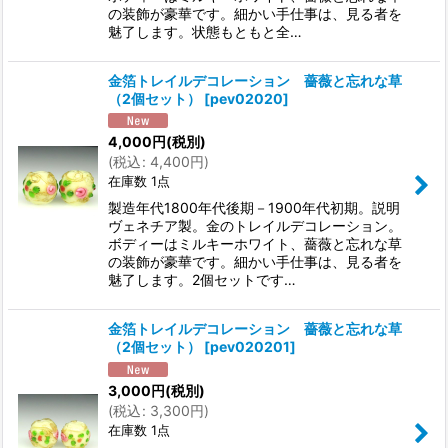
の装飾が豪華です。細かい手仕事は、見る者を
魅了します。状態もともと全…
金箔トレイルデコレーション 薔薇と忘れな草
（2個セット）
[
pev02020
]
4,000
円
(税別)
(
税込
:
4,400
円
)
在庫数 1点
製造年代1800年代後期－1900年代初期。説明
ヴェネチア製。金のトレイルデコレーション。
ボディーはミルキーホワイト、薔薇と忘れな草
の装飾が豪華です。細かい手仕事は、見る者を
魅了します。2個セットです…
金箔トレイルデコレーション 薔薇と忘れな草
（2個セット）
[
pev020201
]
3,000
円
(税別)
(
税込
:
3,300
円
)
在庫数 1点