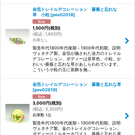
金箔トレイルデコレーション 薔薇と忘れな
草 小粒
[
pev02018
]
1,500
円
(税別)
(
税込
:
1,650
円
)
在庫なし
製造年代1800年代後期－1900年代初期。説明
ヴェネチア製。金箔が施された迫力のトレイル
デコレーション。ボディーは若草色、小粒。か
わいい薔薇と忘れな草があしらわれています。
こういう小粒の玉に装飾を施…
金箔トレイルデコレーション 薔薇と忘れな草
[
pev02019
]
3,000
円
(税別)
(
税込
:
3,300
円
)
在庫数 1点
製造年代1800年代後期－1900年代初期。説明
ヴェネチア製。金のトレイルデコレーション。
ボディーはミルキーホワイト、薔薇と忘れな草