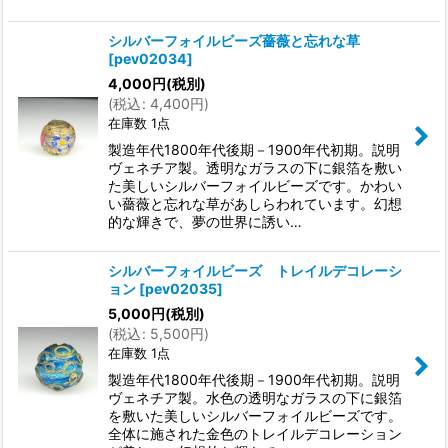
シルバーフォイルビーズ薔薇と忘れな草
[
pev02034
]
4,000
円
(税別)
(
税込
:
4,400
円
)
在庫数 1点
製造年代1800年代後期－1900年代初期。説明
ヴェネチア製。透明なガラスの下に銀箔を敷い
た美しいシルバーフォイルビーズです。かわい
い薔薇と忘れな草があしらわれています。幻想
的な輝きで、夢の世界に誘い…
シルバーフォイルビーズ トレイルデコレーシ
ョン
[
pev02035
]
5,000
円
(税別)
(
税込
:
5,500
円
)
在庫数 1点
製造年代1800年代後期－1900年代初期。説明
ヴェネチア製。水色の透明なガラスの下に銀箔
を敷いた美しいシルバーフォイルビーズです。
全体に施された金色のトレイルデコレーション