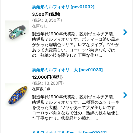
紡錘形ミルフィオリ
[
pev01032
]
3,500
円
(税別)
(
税込
:
3,850
円
)
在庫なし
製造年代1900年代初期。説明ヴェネチア製。
紡錘形ミルフィオリです。ボディーは渋い黒み
がかった瑠璃色クリア。レアなタイプ。ツヤが
あって大変美しい。ヨーロッパ向きならでは
の、熟練の技を駆使した丁寧な作り…
紡錘形ミルフィオリ 大
[
pev01033
]
12,000
円
(税別)
(
税込
:
13,200
円
)
在庫数 1点
製造年代1900年代初期。説明ヴェネチア製。
紡錘形ミルフィオリです。二種類のムッリーネ
を使った大型。ツヤがあって大変美しいです。
ヨーロッパ向きならではの、熟練の技を駆使し
た丁寧な作り。状態経年の擦れ、…
ミルフィオリエルボー 大
[
pev01041
]