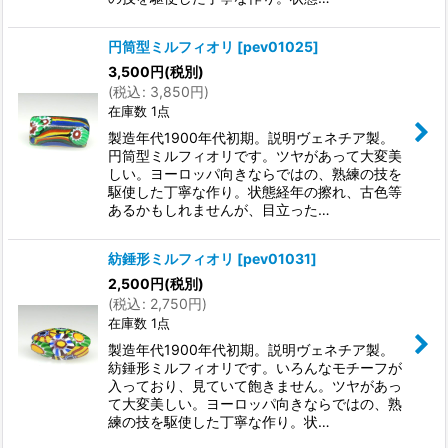
円筒型ミルフィオリ
[
pev01025
]
3,500
円
(税別)
(
税込
:
3,850
円
)
在庫数 1点
製造年代1900年代初期。説明ヴェネチア製。
円筒型ミルフィオリです。ツヤがあって大変美
しい。ヨーロッパ向きならではの、熟練の技を
駆使した丁寧な作り。状態経年の擦れ、古色等
あるかもしれませんが、目立った…
紡錘形ミルフィオリ
[
pev01031
]
2,500
円
(税別)
(
税込
:
2,750
円
)
在庫数 1点
製造年代1900年代初期。説明ヴェネチア製。
紡錘形ミルフィオリです。いろんなモチーフが
入っており、見ていて飽きません。ツヤがあっ
て大変美しい。ヨーロッパ向きならではの、熟
練の技を駆使した丁寧な作り。状…