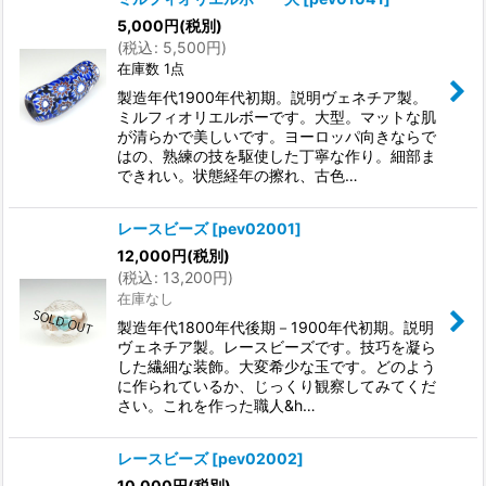
5,000
円
(税別)
(
税込
:
5,500
円
)
在庫数 1点
製造年代1900年代初期。説明ヴェネチア製。
ミルフィオリエルボーです。大型。マットな肌
が清らかで美しいです。ヨーロッパ向きならで
はの、熟練の技を駆使した丁寧な作り。細部ま
できれい。状態経年の擦れ、古色…
レースビーズ
[
pev02001
]
12,000
円
(税別)
(
税込
:
13,200
円
)
在庫なし
製造年代1800年代後期－1900年代初期。説明
ヴェネチア製。レースビーズです。技巧を凝ら
した繊細な装飾。大変希少な玉です。どのよう
に作られているか、じっくり観察してみてくだ
さい。これを作った職人&h…
レースビーズ
[
pev02002
]
10,000
円
(税別)