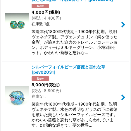
4,000
円
(税別)
(
税込
:
4,400
円
)
在庫数 1点
製造年代1800年代後期－1900年代初期。説明
ヴェネチア製。アヴェンチュリン（銅を使った
金彩）が施された迫力のトレイルデコレーショ
ン。ボディーはミルキーグリーン、小粒2個セ
ット。かわいい薔薇と忘れな…
シルバーフォイルビーズ薔薇と忘れな草
[
pev02031
]
8,000
円
(税別)
(
税込
:
8,800
円
)
在庫なし
製造年代1800年代後期－1900年代初期。説明
ヴェネチア製。水色の透明なガラスの下に銀箔
を敷いた美しいシルバーフォイルビーズです。
かわいい薔薇と忘れな草があしらわれていま
す。幻想的な輝きで、夢の世界…