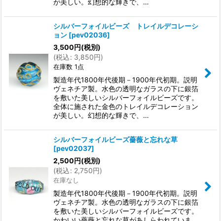
が美しい。幻想的な輝きで、…
シルバーフォイルビーズ トレイルデコレーシ
ョン
[
pev02036
]
3,500
円
(税別)
(
税込
:
3,850
円
)
在庫数 1点
製造年代1800年代後期－1900年代初期。説明
ヴェネチア製。水色の透明なガラスの下に銀箔
を敷いた美しいシルバーフォイルビーズです。
全体に施された金色のトレイルデコレーション
が美しい。幻想的な輝きで、…
シルバーフォイルビーズ薔薇と忘れな草
[
pev02037
]
2,500
円
(税別)
(
税込
:
2,750
円
)
在庫なし
製造年代1800年代後期－1900年代初期。説明
ヴェネチア製。水色の透明なガラスの下に銀箔
を敷いた美しいシルバーフォイルビーズです。
かわいい薔薇と忘れな草があしらわれていま