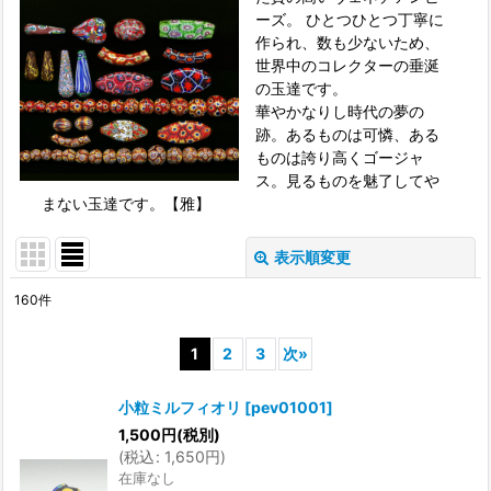
ーズ。 ひとつひとつ丁寧に
作られ、数も少ないため、
世界中のコレクターの垂涎
の玉達です。
華やかなりし時代の夢の
跡。あるものは可憐、ある
ものは誇り高くゴージャ
ス。見るものを魅了してや
まない玉達です。【雅】
表示順変更
閉じる
160
件
表示数
:
1
2
3
次
»
並び順
:
小粒ミルフィオリ
[
pev01001
]
1,500
円
(税別)
絞り込む
(
税込
:
1,650
円
)
在庫なし