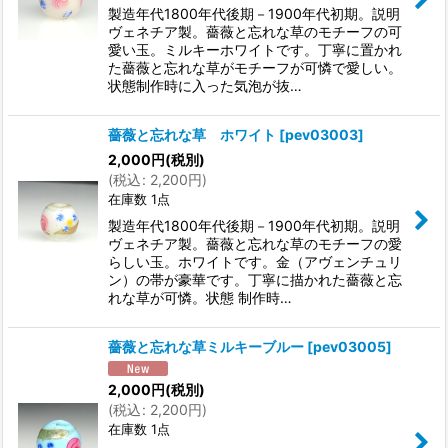
製造年代1800年代後期－1900年代初期。説明
ヴェネチア製。薔薇と忘れな草のモチーフの可
愛い玉。ミルキーホワイトです。丁寧に置かれ
た薔薇と忘れな草がモチーフが可憐で愛しい。
状態制作時に入った気泡が抜…
薔薇と忘れな草 ホワイト
[
pev03003
]
2,000
円
(税別)
(
税込
:
2,200
円
)
在庫数 1点
製造年代1800年代後期－1900年代初期。説明
ヴェネチア製。薔薇と忘れな草のモチーフの愛
らしい玉。ホワイトです。金（アヴェンチュリ
ン）の帯が豪華です。丁寧に描かれた薔薇と忘
れな草が可憐。状態 制作時…
薔薇と忘れな草ミルキーブルー
[
pev03005
]
2,000
円
(税別)
(
税込
:
2,200
円
)
在庫数 1点