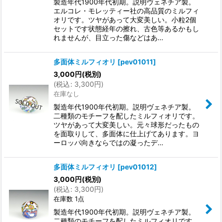
製造年代1900年代初期。説明ヴェネチア製。
エルコレ・モレッティー社の高品質のミルフィ
オリです。ツヤがあって大変美しい。小粒2個
セットです状態経年の擦れ、古色等あるかもし
れませんが、目立った傷などはあ…
多面体ミルフィオリ
[
pev01011
]
3,000
円
(税別)
(
税込
:
3,300
円
)
在庫なし
製造年代1900年代初期。説明ヴェネチア製。
二種類のモチーフを配したミルフィオリです。
ツヤがあって大変美しい。元々球形だったもの
を面取りして、多面体に仕上げてあります。ヨ
ーロッパ向きならではの凝ったデ…
多面体ミルフィオリ
[
pev01012
]
3,000
円
(税別)
(
税込
:
3,300
円
)
在庫数 1点
製造年代1900年代初期。説明ヴェネチア製。
二種類のモチーフを配したミルフィオリです。