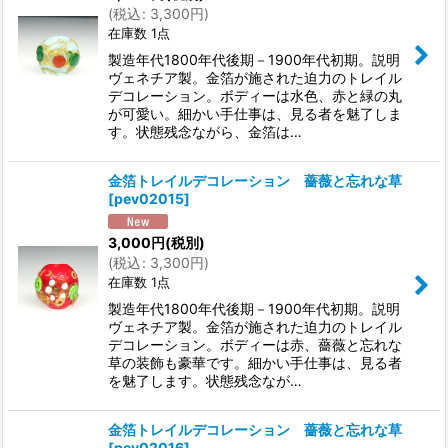
(
税込
:
3,300
円
)
在庫数 1点
製造年代1800年代後期－1900年代初期。説明
ヴェネチア製。金箔が施された迫力のトレイル
デコレーション。ボディーは水色、赤と緑の丸
が可愛い。細かい手仕事は、見る者を魅了しま
す。状態残念ながら、金箔は…
金箔トレイルデコレーション 薔薇と忘れな草
[
pev02015
]
3,000
円
(税別)
(
税込
:
3,300
円
)
在庫数 1点
製造年代1800年代後期－1900年代初期。説明
ヴェネチア製。金箔が施された迫力のトレイル
デコレーション。ボディーは赤、薔薇と忘れな
草の装飾も豪華です。細かい手仕事は、見る者
を魅了します。状態残念なが…
金箔トレイルデコレーション 薔薇と忘れな草
[
pev02016
]