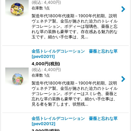
(
税込
:
4,400
円
)
在庫数 1点
製造年代1800年代後期－1900年代初期。説明
ヴェネチア製。金箔が施された迫力のトレイル
デコレーション。ボディーは瑠璃色、薔薇と忘
れな草の装飾も豪華です。存在感ある魅力的な
玉です。細かい手仕事は、見…
金箔トレイルデコレーション 薔薇と忘れな草
[
pev02011
]
4,000
円
(税別)
(
税込
:
4,400
円
)
在庫数 1点
製造年代1800年代後期－1900年代初期。説明
ヴェネチア製。金箔が施された迫力のトレイル
デコレーション。ボディーはスミレ色、薔薇と
忘れな草の装飾も豪華です。細かい手仕事は、
見る者を魅了します。状態残…
金箔トレイルデコレーション 薔薇と忘れな草
[
pev02012
]
3,000
円
(税別)