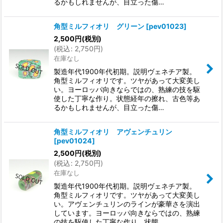
るかもしれませんが、目立った傷…
角型ミルフィオリ グリーン
[
pev01023
]
2,500
円
(税別)
(
税込
:
2,750
円
)
在庫なし
製造年代1900年代初期。説明ヴェネチア製。
角型ミルフィオリです。ツヤがあって大変美し
い。ヨーロッパ向きならではの、熟練の技を駆
使した丁寧な作り。状態経年の擦れ、古色等あ
るかもしれませんが、目立った傷…
角型ミルフィオリ アヴェンチュリン
[
pev01024
]
2,500
円
(税別)
(
税込
:
2,750
円
)
在庫なし
製造年代1900年代初期。説明ヴェネチア製。
角型ミルフィオリです。ツヤがあって大変美し
い。アヴェンチュリンのラインが豪華さを演出
しています。ヨーロッパ向きならではの、熟練
の技を駆使した丁寧な作り。状態…