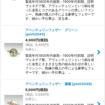
製造年代1800年代後期－1900年代初期。説明
ヴェネチア製。アヴェンチュリンという銅を使
った金彩とコクのあるグリーンの美しいファン
シー。熟練の職人の手による豪華なフェザーで
す。細かい手仕事は、見る者…
アベンチュリンフェザー グリーン
[
pev02045
]
4,000
円
(税別)
(
税込
:
4,400
円
)
在庫なし
製造年代1800年代後期－1900年代初期。説明
ヴェネチア製。アヴェンチュリンという銅を使
った金色とさまざまな色の組み合わせの美しい
ファンシー。熟練の職人の手による豪華なフェ
ザーです。細かい手仕事は、…
アベンチュリンフェザー 薔薇
[
pev02046
]
5,000
円
(税別)
(
税込
:
5,500
円
)
在庫なし