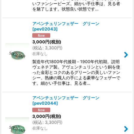
いファンシービーズ。細かい手仕事は、見る者
を魅了します。状態良い状態です…
アベンチュリンフェザー グリーン
[
pev02043
]
3,000
円
(税別)
(
税込
:
3,300
円
)
在庫なし
製造年代1800年代後期－1900年代初期。説明
ヴェネチア製。アヴェンチュリンという銅を使
った金彩とコクのあるグリーンの美しいファン
シー。熟練の職人の手による豪華なフェザーで
す。細かい手仕事は、見る者…
アベンチュリンフェザー グリーン
[
pev02044
]
3,000
円
(税別)
(
税込
:
3,300
円
)
在庫なし