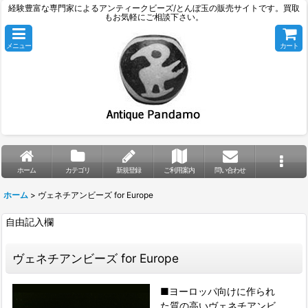
経験豊富な専門家によるアンティークビーズ/とんぼ玉の販売サイトです。買取
もお気軽にご相談下さい。
メニュー
カート
ホーム
カテゴリ
新規登録
ご利用案内
問い合わせ
ホーム
>
ヴェネチアンビーズ for Europe
自由記入欄
ヴェネチアンビーズ for Europe
■ヨーロッパ向けに作られ
た質の高いヴェネチアンビ