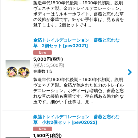
製造年代1800年代後期－1900年代初期。説明
ヴェネチア製。金のトレイルデコレーション。
ボディーはミルキーホワイト、薔薇と忘れな草
の装飾が豪華です。細かい手仕事は、見る者を
魅了します。2個セットです…
金箔トレイルデコレーション 薔薇と忘れな
草 2個セット
[
pev02021
]
5,000
円
(税別)
(
税込
:
5,500
円
)
在庫数 1点
製造年代1800年代後期－1900年代初期。説明
ヴェネチア製。金箔が施された迫力のトレイル
デコレーション。ボディーは瑠璃色、薔薇と忘
れな草の装飾も豪華です。存在感ある魅力的な
玉です。細かい手仕事は、見…
銀箔トレイルデコレーション 薔薇と忘れな
草 小粒2個セット
[
pev02022
]
1,500
円
(税別)