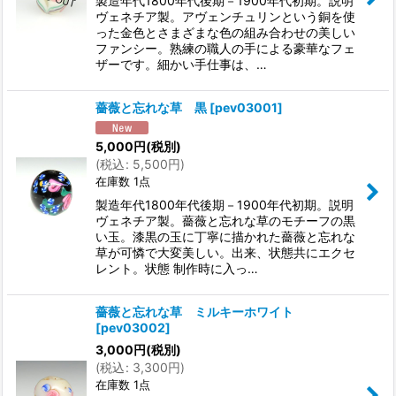
製造年代1800年代後期－1900年代初期。説明
ヴェネチア製。アヴェンチュリンという銅を使
った金色とさまざまな色の組み合わせの美しい
ファンシー。熟練の職人の手による豪華なフェ
ザーです。細かい手仕事は、…
薔薇と忘れな草 黒
[
pev03001
]
5,000
円
(税別)
(
税込
:
5,500
円
)
在庫数 1点
製造年代1800年代後期－1900年代初期。説明
ヴェネチア製。薔薇と忘れな草のモチーフの黒
い玉。漆黒の玉に丁寧に描かれた薔薇と忘れな
草が可憐で大変美しい。出来、状態共にエクセ
レント。状態 制作時に入っ…
薔薇と忘れな草 ミルキーホワイト
[
pev03002
]
3,000
円
(税別)
(
税込
:
3,300
円
)
在庫数 1点