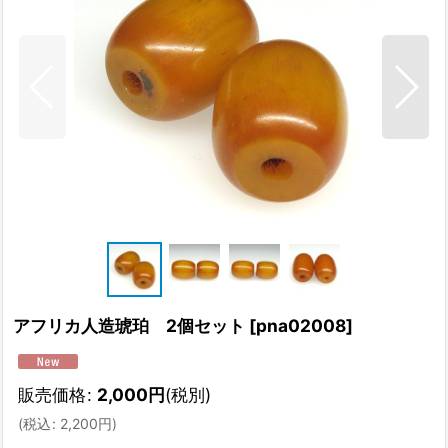
アフリカ人造琥珀 2個セット
[
pna02008
]
販売価格
:
2,000
円
(税別)
(
税込
:
2,200
円
)