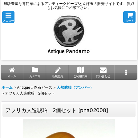
経験豊富な専門家によるアンティークビーズ/とんぼ玉の販売サイトです。買取
もお気軽にご相談下さい。
メニュー
カート
ホーム
カテゴリ
新規登録
ご利用案内
問い合わせ
ホーム
>
Antique天然石ビーズ
>
天然琥珀（アンバー）
>
アフリカ人造琥珀 2個セット
アフリカ人造琥珀 2個セット
[
pna02008
]