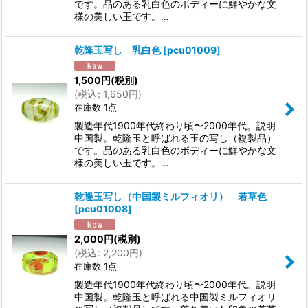
です。品のある乳白色のボディーに鮮やかな文
様の美しい玉です。…
乾隆玉写し 乳白色
[
pcu01009
]
1,500
円
(税別)
(
税込
:
1,650
円
)
在庫数 1点
製造年代1900年代終わり頃〜2000年代。説明
中国製。乾隆玉と呼ばれる玉の写し（複製品）
です。品のある乳白色のボディーに鮮やかな文
様の美しい玉です。…
乾隆玉写し（中国製ミルフィオリ） 若草色
[
pcu01008
]
2,000
円
(税別)
(
税込
:
2,200
円
)
在庫数 1点
製造年代1900年代終わり頃〜2000年代。説明
中国製。乾隆玉と呼ばれる中国製ミルフィオリ