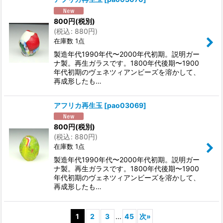
800
円
(税別)
(
税込
:
880
円
)
在庫数 1点
製造年代1990年代〜2000年代初期。説明ガー
ナ製。再生ガラスです。1800年代後期〜1900
年代初期のヴェネツィアンビーズを溶かして、
再成形したも…
アフリカ再生玉
[
pao03069
]
800
円
(税別)
(
税込
:
880
円
)
在庫数 1点
製造年代1990年代〜2000年代初期。説明ガー
ナ製。再生ガラスです。1800年代後期〜1900
年代初期のヴェネツィアンビーズを溶かして、
再成形したも…
1
2
3
...
45
次
»