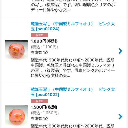
の写し（複製品）です。深い瑠璃色クリアのボ
ディーに鮮やかな文…
乾隆玉写し（中国製ミルフィオリ） ピンク大
玉
[
pcu01024
]
1,000
円
(税別)
(
税込
:
1,100
円
)
在庫数 1点
製造年代1900年代終わり頃〜2000年代。説明
中国製。乾隆玉と呼ばれる中国製ミルフィオリ
の写し（複製品）です。乳白ピンクのボディー
に鮮やかな文様の美…
乾隆玉写し（中国製ミルフィオリ） ピンク大
玉
[
pcu01022
]
1,500
円
(税別)
(
税込
:
1,650
円
)
在庫数 1点
製造年代1900年代終わり頃〜2000年代。説明