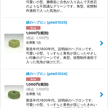
可愛い小型。層構造に古色が入り込んで天然石
のような不思議なグリーンです。角型。状態制
作過程で入った気泡が…
緑のヘブロン
[
phb01025
]
1,000
円
(税別)
(
税込
:
1,100
円
)
在庫数 1点
製造年代1800年代。説明緑のヘブロンです。
可愛い小型。うっすらと黄色が混じったやさし
い印象のグリーンです。角型。状態制作過程で
入った気泡が抜けた穴…
緑のヘブロン
[
phb01024
]
1,000
円
(税別)
(
税込
:
1,100
円
)
在庫数 1点
製造年代1800年代。説明緑のヘブロンです。
可愛い小型。うっすらと黄色が混じったきれい