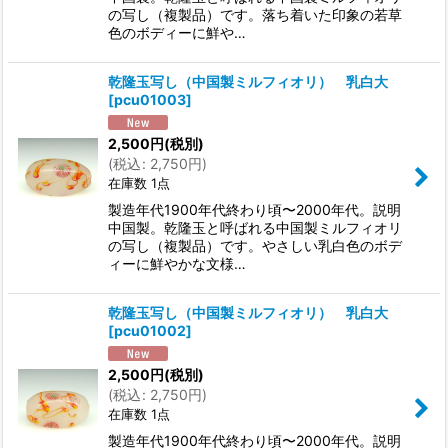
の写し（複製品）です。落ち着いた印象の若草
色のボディーに鮮や…
乾隆玉写し（中国製ミルフィオリ） 乳白大
[
pcu01003
]
2,500
円
(税別)
(
税込
:
2,750
円
)
在庫数 1点
製造年代1900年代終わり頃〜2000年代。説明
中国製。乾隆玉と呼ばれる中国製ミルフィオリ
の写し（複製品）です。やさしい乳白色のボデ
ィーに鮮やかな文様…
乾隆玉写し（中国製ミルフィオリ） 乳白大
[
pcu01002
]
2,500
円
(税別)
(
税込
:
2,750
円
)
在庫数 1点
製造年代1900年代終わり頃〜2000年代。説明