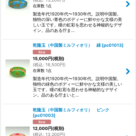
在庫数 1点
製造年代1920年代〜1930年代。説明中国製。
独特の深い青色のボディーに鮮やかな文様の美
しい玉です。瞳の虹彩を思わせる神秘的なデザ
イン。品のある佇ま…
乾隆玉（中国製ミルフィオリ） 緑
[
pc01013
]
15,000
円
(税別)
(
税込
:
16,500
円
)
在庫数 1点
製造年代1920年代〜1930年代。説明中国製。
独特の緑色のボディーに鮮やかな文様の美しい
玉です。瞳の虹彩を思わせる神秘的なデザイ
ン。品のある佇まいと…
乾隆玉（中国製ミルフィオリ） ピンク
[
pc01003
]
12,000
円
(税別)
(
税込
:
13,200
円
)