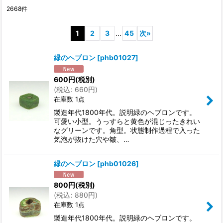
2668
件
表示数
:
1
2
3
...
45
次
»
並び順
:
緑のヘブロン
[
phb01027
]
絞り込む
600
円
(税別)
(
税込
:
660
円
)
在庫数 1点
製造年代1800年代。説明緑のヘブロンです。
可愛い小型。うっすらと黄色が混じったきれい
なグリーンです。角型。状態制作過程で入った
気泡が抜けた穴や皺、…
緑のヘブロン
[
phb01026
]
800
円
(税別)
(
税込
:
880
円
)
在庫数 1点
製造年代1800年代。説明緑のヘブロンです。