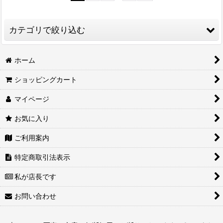
カテゴリで絞り込む
ローマングラス
ホーム
ショッピングカート
古代とんぼ玉
マイページ
古代ジャワ玉
お気に入り
ヴェネチアンビーズ
ご利用案内
ヴェネチアンビーズ for Europe
特定商取引法表示
ボヘミアンビーズ
私が店長です
ジャーマンマーブル
お問い合わせ
オランダ玉など単色玉