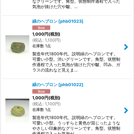
なグリーンです。角型。状態制作過程で入った
気泡が抜けた穴や皺、…
緑のヘブロン
[
phb01023
]
1,000
円
(税別)
(
税込
:
1,100
円
)
在庫数 1点
製造年代1800年代。説明緑のヘブロンです。
可愛い小型。渋いグリーンです。角型。状態制
作過程で入った気泡が抜けた穴や皺、凹み、ガ
ラスの流れなど見えま…
緑のヘブロン
[
phb01022
]
1,000
円
(税別)
(
税込
:
1,100
円
)
在庫数 1点
製造年代1800年代。説明緑のヘブロンです。
可愛い小型。うっすらと黄色が混じったような
やさしい印象的なグリーンです。角型。状態制
作過程で入った気泡が…