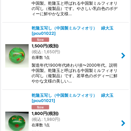
中国製。乾隆玉と呼ばれる中国製ミルフィオリ
の写し（複製品）です。やさしい乳白色のボデ
ィーに鮮やかな文様…
乾隆玉写し（中国製ミルフィオリ） 緑大玉
[
pcu01022
]
1,500
円
(税別)
(
税込
:
1,650
円
)
在庫数 1点
製造年代1900年代終わり頃〜2000年代。説明
中国製。乾隆玉と呼ばれる中国製ミルフィオリ
の写し（複製品）です。若草色のボディーに鮮
やかな文様の美しい…
乾隆玉写し（中国製ミルフィオリ） 緑大玉
[
pcu01021
]
1,800
円
(税別)
(
税込
:
1,980
円
)
在庫数 1点