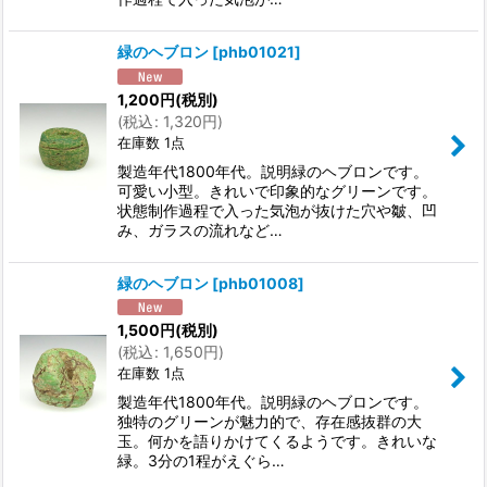
緑のヘブロン
[
phb01021
]
1,200
円
(税別)
(
税込
:
1,320
円
)
在庫数 1点
製造年代1800年代。説明緑のヘブロンです。
可愛い小型。きれいで印象的なグリーンです。
状態制作過程で入った気泡が抜けた穴や皺、凹
み、ガラスの流れなど…
緑のヘブロン
[
phb01008
]
1,500
円
(税別)
(
税込
:
1,650
円
)
在庫数 1点
製造年代1800年代。説明緑のヘブロンです。
独特のグリーンが魅力的で、存在感抜群の大
玉。何かを語りかけてくるようです。きれいな
緑。3分の1程がえぐら…