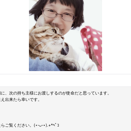
切に、次の持ち主様にお渡しするのが使命だと思っています。
伝え出来たら幸いです。
ださい。(⋆ᵕᴗᵕ⋆).+*ﾍﾟｺ