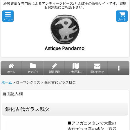
経験豊富な専門家によるアンティークビーズ/とんぼ玉の販売サイトです。買取
もお気軽にご相談下さい。
メニュー
カート
ホーム
カテゴリ
新規登録
ご利用案内
問い合わせ
ホーム
>
ローマングラス
>
銀化古代ガラス残欠
自由記入欄
銀化古代ガラス残欠
■アフガニスタンで大量の
古代ガラス器の残欠（容器