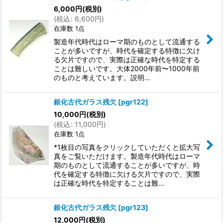
6,000
円
(税別)
(
税込
:
6,600
円
)
在庫数 1点
製造年代時代はローマ期のものとして流通する
ことが多いですが、時代を確定する特徴に欠け
る欠片ですので、実際は正確な時代を特定する
ことは難しいです。大体2000年前〜1000年前
のものと考えています。説明…
銀化古代ガラス残欠
[
pgr122
]
10,000
円
(税別)
(
税込
:
11,000
円
)
在庫数 1点
*1枚目の写真をクリックしていただくと拡大写
真をご覧いただけます。製造年代時代はローマ
期のものとして流通することが多いですが、時
代を確定する特徴に欠ける欠片ですので、実際
は正確な時代を特定することは難…
銀化古代ガラス残欠
[
pgr123
]
12,000
円
(税別)