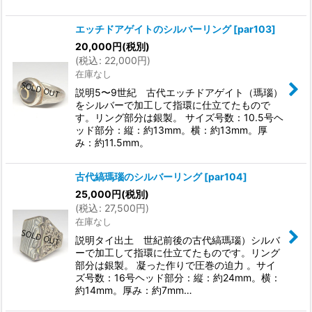
エッチドアゲイトのシルバーリング
[
par103
]
20,000
円
(税別)
(
税込
:
22,000
円
)
在庫なし
説明5〜9世紀 古代エッチドアゲイト（瑪瑙）
をシルバーで加工して指環に仕立てたもので
す。リング部分は銀製。 サイズ号数：10.5号ヘ
ッド部分：縦：約13mm。横：約13mm。厚
み：約11.5mm。
古代縞瑪瑙のシルバーリング
[
par104
]
25,000
円
(税別)
(
税込
:
27,500
円
)
在庫なし
説明タイ出土 世紀前後の古代縞瑪瑙）シルバ
ーで加工して指環に仕立てたものです。リング
部分は銀製。 凝った作りで圧巻の迫力 。サイ
ズ号数：16号ヘッド部分：縦：約24mm。横：
約14mm。厚み：約7mm…