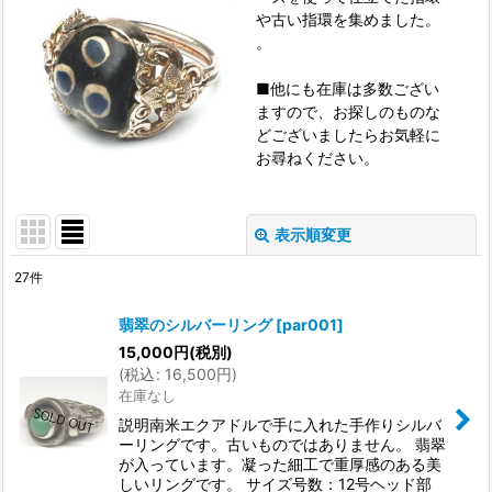
や古い指環を集めました。
。
■他にも在庫は多数ござい
ますので、お探しのものな
どございましたらお気軽に
お尋ねください。
表示順変更
閉じる
27
件
表示数
:
翡翠のシルバーリング
[
par001
]
15,000
円
(税別)
並び順
:
(
税込
:
16,500
円
)
在庫なし
絞り込む
説明南米エクアドルで手に入れた手作りシルバ
ーリングです。古いものではありません。 翡翠
が入っています。凝った細工で重厚感のある美
しいリングです。 サイズ号数：12号ヘッド部