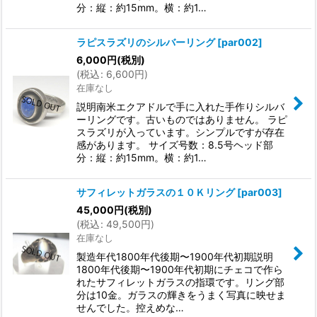
分：縦：約15mm。横：約1…
ラピスラズリのシルバーリング
[
par002
]
6,000
円
(税別)
(
税込
:
6,600
円
)
在庫なし
説明南米エクアドルで手に入れた手作りシルバ
ーリングです。古いものではありません。 ラピ
スラズリが入っています。シンプルですが存在
感があります。 サイズ号数：8.5号ヘッド部
分：縦：約15mm。横：約1…
サフィレットガラスの１０Ｋリング
[
par003
]
45,000
円
(税別)
(
税込
:
49,500
円
)
在庫なし
製造年代1800年代後期〜1900年代初期説明
1800年代後期〜1900年代初期にチェコで作ら
れたサフィレットガラスの指環です。リング部
分は10金。ガラスの輝きをうまく写真に映せま
せんでした。控えめな…