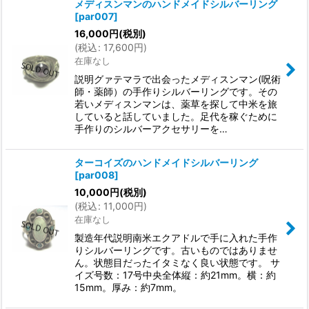
メディスンマンのハンドメイドシルバーリング
[
par007
]
16,000
円
(税別)
(
税込
:
17,600
円
)
在庫なし
説明グァテマラで出会ったメディスンマン(呪術
師・薬師）の手作りシルバーリングです。その
若いメディスンマンは、薬草を探して中米を旅
していると話していました。足代を稼ぐために
手作りのシルバーアクセサリーを…
ターコイズのハンドメイドシルバーリング
[
par008
]
10,000
円
(税別)
(
税込
:
11,000
円
)
在庫なし
製造年代説明南米エクアドルで手に入れた手作
りシルバーリングです。古いものではありませ
ん。状態目だったイタミなく良い状態です。 サ
イズ号数：17号中央全体縦：約21mm。横：約
15mm。厚み：約7mm。