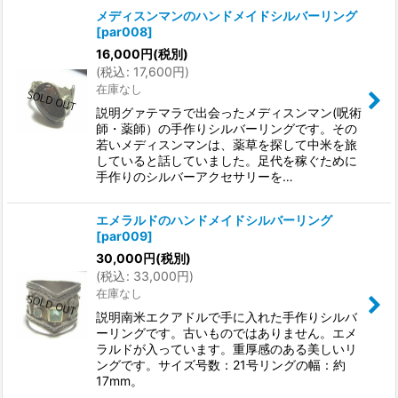
メディスンマンのハンドメイドシルバーリング
[
par008
]
16,000
円
(税別)
(
税込
:
17,600
円
)
在庫なし
説明グァテマラで出会ったメディスンマン(呪術
師・薬師）の手作りシルバーリングです。その
若いメディスンマンは、薬草を探して中米を旅
していると話していました。足代を稼ぐために
手作りのシルバーアクセサリーを…
エメラルドのハンドメイドシルバーリング
[
par009
]
30,000
円
(税別)
(
税込
:
33,000
円
)
在庫なし
説明南米エクアドルで手に入れた手作りシルバ
ーリングです。古いものではありません。エメ
ラルドが入っています。重厚感のある美しいリ
ングです。サイズ号数：21号リングの幅：約
17mm。