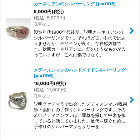
カーネリアンのシルバーリング
[
par005
]
5,000
円
(税別)
(
税込
:
5,500
円
)
在庫なし
製造年代1900年代後期。説明カーネリアンの
シルバーリングです。それほど古いものではあ
りませんが、デザインが良く、存在感抜群で
す。状態カーネリアンに、筋のようなものが入
っていますが、これは傷ではなく、…
メディスンマンのハンドメイドシルバーリング
[
par006
]
16,000
円
(税別)
(
税込
:
17,600
円
)
在庫なし
説明グァテマラで出会ったメディスンマン(呪術
師・薬師）の手作りシルバーリングです。その
若いメディスンマンは、薬草を探して中米を旅
していると話していました。足代を稼ぐために
手作りのシルバーアクセサリーを…