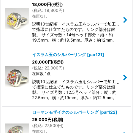
18,000
円
(税別)
(
税込
:
19,800
円
)
在庫なし
説明10世紀頃 イスラム玉をシルバーで加工し
て指環に仕立てたものです。リング部分は銀
製。 サイズ号数：14号ヘッド部分：縦：約
19.5mm。横：約19.5mm。厚み：約12mm。
イスラム玉のシルバーリング
[
par121
]
20,000
円
(税別)
(
税込
:
22,000
円
)
在庫数 1点
説明10世紀頃 イスラム玉をシルバーで加工し
て指環に仕立てたものです。リング部分は銀
製。 サイズ号数：12.5号ヘッド部分：縦：約
22.5mm。横：約19mm。厚み：約12.5mm。
ローマンモザイクのシルバーリング
[
par122
]
25,000
円
(税別)
(
税込
:
27,500
円
)
在庫なし