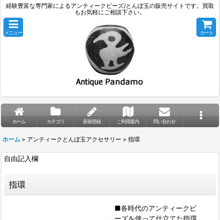
経験豊富な専門家によるアンティークビーズ/とんぼ玉の販売サイトです。買取
もお気軽にご相談下さい。
メニュー
カート
ホーム
カテゴリ
新規登録
ご利用案内
問い合わせ
ホーム
>
アンティークとんぼ玉アクセサリー
>
指環
自由記入欄
指環
■各時代のアンティークビ
ーズを使って仕立てた指環