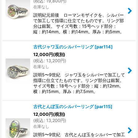
(
税込
:
19,800
円
)
在庫なし
説明紀元前後 ローマンモザイクを、シルバー
で加工して指環に仕立てたものです。リング部
分は銀製。 サイズ号数：15号ヘッド部分：
縦：約14mm。横：約14mm。厚み：約5mm。
古代ジャワ玉のシルバーリング
[
par114
]
12,000
円
(税別)
(
税込
:
13,200
円
)
在庫なし
説明5〜9世紀 ジャワ玉をシルバーで加工して
指環に仕立てたものです。リング部分は銀製。
サイズ号数：18号ヘッド部分：縦：約12mm。
横：約15mm。厚み：約7.5mm。
古代とんぼ玉のシルバーリング
[
par115
]
12,000
円
(税別)
(
税込
:
13,200
円
)
在庫なし
説明5〜9世紀 古代とんぼ玉をシルバーで加工