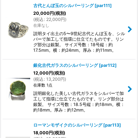
古代とんぼ玉のシルバーリング
[
par111
]
20,000
円
(税別)
(
税込
:
22,000
円
)
在庫なし
説明タイ出土の5〜9世紀古代とんぼ玉を、シル
バーで加工して指環に仕立てたものです。リン
グ部分は銀製。 サイズ号数：18号縦：約
17.5mm。横：約24mm。厚み：約11mm。
銀化古代ガラスのシルバーリング
[
par112
]
12,000
円
(税別)
(
税込
:
13,200
円
)
在庫数 1点
説明銀化した美しい古代ガラスをシルバーで加
工して指環に仕立てたものです。リング部分は
銀製。 サイズ号数：18.5号縦：約18mm。横：
約18mm。厚み：約12mm。
ローマンモザイクのシルバーリング
[
par113
]
18,000
円
(税別)