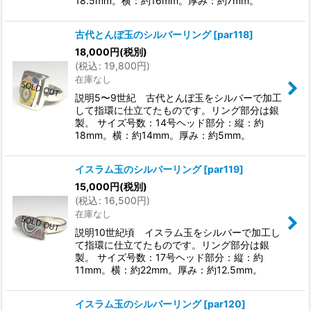
18.5mm。横：約16mm。厚み：約7mm。
古代とんぼ玉のシルバーリング
[
par118
]
18,000
円
(税別)
(
税込
:
19,800
円
)
在庫なし
説明5〜9世紀 古代とんぼ玉をシルバーで加工
して指環に仕立てたものです。リング部分は銀
製。 サイズ号数：14号ヘッド部分：縦：約
18mm。横：約14mm。厚み：約5mm。
イスラム玉のシルバーリング
[
par119
]
15,000
円
(税別)
(
税込
:
16,500
円
)
在庫なし
説明10世紀頃 イスラム玉をシルバーで加工し
て指環に仕立てたものです。リング部分は銀
製。 サイズ号数：17号ヘッド部分：縦：約
11mm。横：約22mm。厚み：約12.5mm。
イスラム玉のシルバーリング
[
par120
]