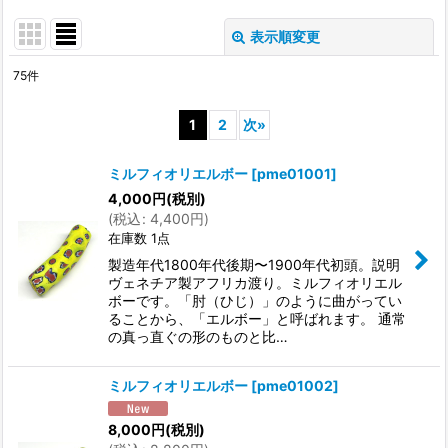
表示順変更
閉じる
75
件
表示数
:
1
2
次
»
並び順
:
ミルフィオリエルボー
[
pme01001
]
4,000
円
(税別)
絞り込む
(
税込
:
4,400
円
)
在庫数 1点
製造年代1800年代後期〜1900年代初頭。説明
ヴェネチア製アフリカ渡り。ミルフィオリエル
ボーです。「肘（ひじ）」のように曲がってい
ることから、「エルボー」と呼ばれます。 通常
の真っ直ぐの形のものと比…
ミルフィオリエルボー
[
pme01002
]
8,000
円
(税別)