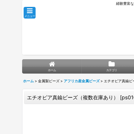
経験豊富な
メニュー
ホーム
カテゴリ
ホーム
>
金属製ビーズ
>
アフリカ産金属ビーズ
>
エチオピア真鍮ビ
エチオピア真鍮ビーズ（複数在庫あり）
[
ps01