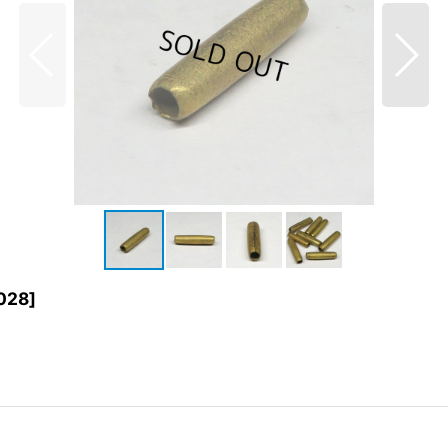
028
]