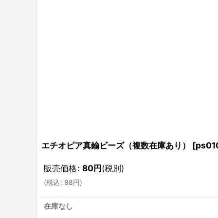
エチオピア真鍮ビーズ（複数在庫あり）
[
ps01
販売価格
:
80
円
(税別)
(
税込
:
88
円
)
在庫なし