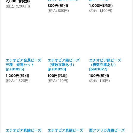
2,000
円
(税別)
800
円
(税別)
1,000
円
(税別)
(
税込
:
2,200
円
)
(
税込
:
880
円
)
(
税込
:
1,100
円
)
エチオピア金属ビーズ
エチオピア銀ビーズ
エチオピア銀ビーズ
三種 短連セット
（複数在庫あり）
（複数在庫あり）
[
ps01025
]
[
ps01026
]
[
ps01027
]
1,200
円
(税別)
100
円
(税別)
100
円
(税別)
(
税込
:
1,320
円
)
(
税込
:
110
円
)
(
税込
:
110
円
)
エチオピア真鍮ビーズ
エチオピア真鍮ビーズ
西アフリカ真鍮ビーズ