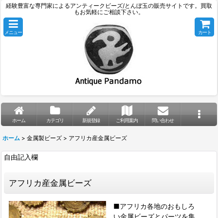
経験豊富な専門家によるアンティークビーズ/とんぼ玉の販売サイトです。買取
もお気軽にご相談下さい。
メニュー
カート
ホーム
カテゴリ
新規登録
ご利用案内
問い合わせ
ホーム
>
金属製ビーズ
>
アフリカ産金属ビーズ
自由記入欄
アフリカ産金属ビーズ
■アフリカ各地のおもしろ
い金属ビーズとパーツを集