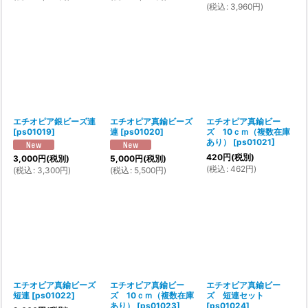
(
税込
:
3,960
円
)
エチオピア銀ビーズ連
エチオピア真鍮ビーズ
エチオピア真鍮ビー
[
ps01019
]
連
[
ps01020
]
ズ 10ｃｍ（複数在庫
あり）
[
ps01021
]
420
円
(税別)
3,000
円
(税別)
5,000
円
(税別)
(
税込
:
462
円
)
(
税込
:
3,300
円
)
(
税込
:
5,500
円
)
エチオピア真鍮ビーズ
エチオピア真鍮ビー
エチオピア真鍮ビー
短連
[
ps01022
]
ズ 10ｃｍ（複数在庫
ズ 短連セット
あり）
[
ps01023
]
[
ps01024
]