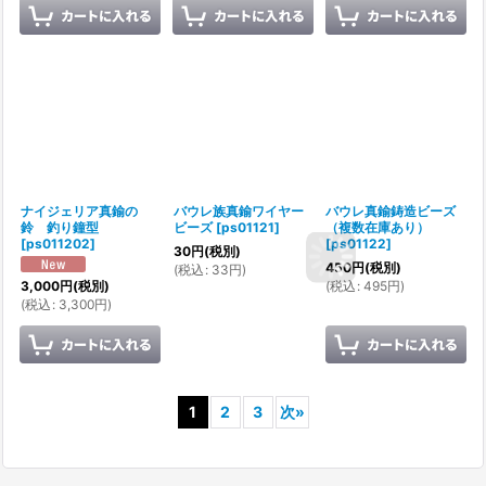
ナイジェリア真鍮の
バウレ族真鍮ワイヤー
バウレ真鍮鋳造ビーズ
鈴 釣り鐘型
ビーズ
[
ps01121
]
（複数在庫あり）
[
ps011202
]
[
ps01122
]
30
円
(税別)
450
円
(税別)
(
税込
:
33
円
)
(
税込
:
495
円
)
3,000
円
(税別)
(
税込
:
3,300
円
)
1
2
3
次
»