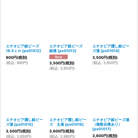
エチオピア銀ビーズ
エチオピア銀ビーズ
エチオピア燻し銀ビー
18.5ｃｍ
[
ps01012
]
細連
[
ps01013
]
ズ連
[
ps01014
]
900
円
(税別)
3,500
円
(税別)
(
税込
:
990
円
)
(
税込
:
3,850
円
)
3,500
円
(税別)
(
税込
:
3,850
円
)
エチオピア燻し銀ビー
エチオピア燻し銀ビー
エチオピア銀ビーズ連
ズ連
[
ps01015
]
ズ 太連
[
ps01016
]
（複数在庫あり）
[
ps01017
]
3,500
円
(税別)
3,600
円
(税別)
3,600
円
(税別)
(
税込
:
3,850
円
)
(
税込
:
3,960
円
)