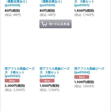
（複数在庫あり）
（複数在庫あり）
大 2個セット
[
ps01028
]
[
ps01029
]
[
ps01031
]
80
円
(税別)
80
円
(税別)
1,600
円
(税別)
(
税込
:
88
円
)
(
税込
:
88
円
)
(
税込
:
1,760
円
)
西アフリカ真鍮ビーズ
西アフリカ真鍮ビーズ
西アフリカ真鍮ビーズ
大 2個セット
大 2個セット
[
ps01034
]
[
ps01032
]
[
ps01033
]
1,500
円
(税別)
2,000
円
(税別)
1,600
円
(税別)
(
税込
:
1,650
円
)
(
税込
:
2,200
円
)
(
税込
:
1,760
円
)