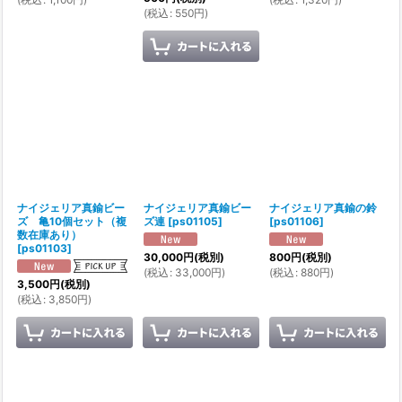
(
税込
:
550
円
)
ナイジェリア真鍮ビー
ナイジェリア真鍮ビー
ナイジェリア真鍮の鈴
ズ 亀10個セット（複
ズ連
[
ps01105
]
[
ps01106
]
数在庫あり）
[
ps01103
]
30,000
円
(税別)
800
円
(税別)
(
税込
:
33,000
円
)
(
税込
:
880
円
)
3,500
円
(税別)
(
税込
:
3,850
円
)