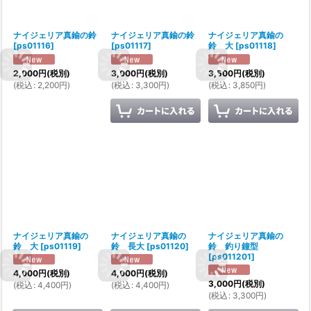
ナイジェリア真鍮の鈴
ナイジェリア真鍮の鈴
ナイジェリア真鍮の
[
ps01116
]
[
ps01117
]
鈴 大
[
ps01118
]
2,000
円
(税別)
3,000
円
(税別)
3,500
円
(税別)
(
税込
:
2,200
円
)
(
税込
:
3,300
円
)
(
税込
:
3,850
円
)
ナイジェリア真鍮の
ナイジェリア真鍮の
ナイジェリア真鍮の
鈴 大
[
ps01119
]
鈴 長大
[
ps01120
]
鈴 釣り鐘型
[
ps011201
]
4,000
円
(税別)
4,000
円
(税別)
3,000
円
(税別)
(
税込
:
4,400
円
)
(
税込
:
4,400
円
)
(
税込
:
3,300
円
)