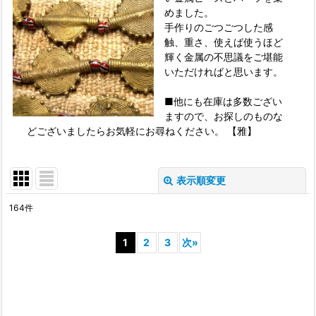
めました。
手作りのごつごつした感
触、重さ、使えば使うほど
輝く金属の不思議をご堪能
いただければと思います。
■他にも在庫は多数ござい
ますので、お探しのものな
どございましたらお気軽にお尋ねください。 【雅】
表示順変更
閉じる
164
件
表示数
:
1
2
3
次
»
並び順
:
絞り込む