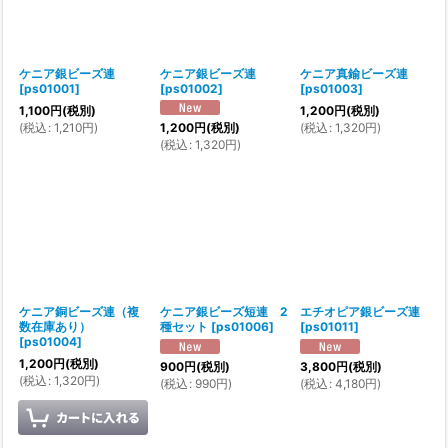
ケニア銀ビーズ連
ケニア銀ビーズ連
ケニア真鍮ビーズ連
[
ps01001
]
[
ps01002
]
[
ps01003
]
1,100
円
(税別)
1,200
円
(税別)
(
税込
:
1,210
円
)
(
税込
:
1,320
円
)
1,200
円
(税別)
(
税込
:
1,320
円
)
ケニア銅ビーズ連（複
ケニア銀ビーズ短連 2
エチオピア銀ビーズ連
数在庫あり）
種セット
[
ps01006
]
[
ps01011
]
[
ps01004
]
1,200
円
(税別)
900
円
(税別)
3,800
円
(税別)
(
税込
:
1,320
円
)
(
税込
:
990
円
)
(
税込
:
4,180
円
)