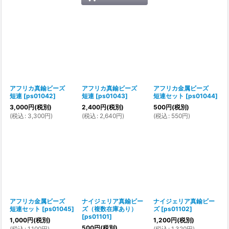
アフリカ真鍮ビーズ
アフリカ真鍮ビーズ
アフリカ金属ビーズ
短連
[
ps01042
]
短連
[
ps01043
]
短連セット
[
ps01044
]
3,000
円
(税別)
2,400
円
(税別)
500
円
(税別)
(
税込
:
3,300
円
)
(
税込
:
2,640
円
)
(
税込
:
550
円
)
アフリカ金属ビーズ
ナイジェリア真鍮ビー
ナイジェリア真鍮ビー
短連セット
[
ps01045
]
ズ（複数在庫あり）
ズ
[
ps01102
]
[
ps01101
]
1,000
円
(税別)
1,200
円
(税別)
500
円
(税別)
(
税込
:
1,100
円
)
(
税込
:
1,320
円
)