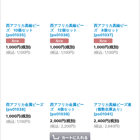
西アフリカ真鍮ビー
西アフリカ真鍮ビー
西アフリカ真鍮ビー
ズ 10個セット
ズ 12個セット
ズ 8個セット
[
ps01035
]
[
ps01036
]
[
ps01037
]
1,000
円
(税別)
1,000
円
(税別)
1,000
円
(税別)
(
税込
:
1,100
円
)
(
税込
:
1,100
円
)
(
税込
:
1,100
円
)
西アフリカ金属ビーズ
西アフリカ金属ビー
アフリカ真鍮ビーズ連
[
ps01038
]
ズ 4個セット
（複数在庫あり）
[
ps01039
]
[
ps01041
]
1,000
円
(税別)
2,000
円
(税別)
2,400
円
(税別)
(
税込
:
1,100
円
)
(
税込
:
2,200
円
)
(
税込
:
2,640
円
)