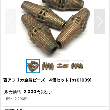
西アフリカ金属ビーズ 4個セット
[
ps01039
]
販売価格
:
2,000
円
(税別)
(
税込
:
2,200
円
)