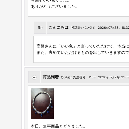
ありがとうございました。
こんにちは
Re
投稿者
:
パンダモ
2026
07
23
18:3
年
月
日
高橋さんに「いい色」と言っていただけて、本当
また、褒めていただけるものを出していきますの
商品到着
投稿者
:
受注番号：1163
2026
07
21
21:0
年
月
日
本日、無事商品とどきました。