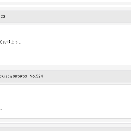
523
ております。
No.524
07
25
08:59:53
月
日
）
す。