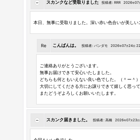
スカンクなど受取りました
投稿者
:
RRR
2026
07
年
本日、無事に受取りました。深い赤い色合いが美しい
こんばんは。
Re
投稿者
:
パンダモ
2026
07
24
22
年
月
日
ご連絡ありがとうございます。
無事お届けできて安心いたしました。
どちらも何ともいえない良い色でした。（＾ー＾
大切にしてくださる方にお譲りできて嬉しく思っ
またどうぞよろしくお願いいたします。
スカンク届きました。
投稿者
:
高橋
2026
07
23
年
月
日
今回もいい色でした。