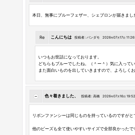
本日、無事にブルーフェザー、シェブロンが届きまし
こんにちは
Re
投稿者
:
パンダモ
2026
07
17
11:26
年
月
日
いつもお世話になっております。
どちらもブルーでしたね。（＾ー＾）気に入って
また面白いものを出していきますので、よろしく
色々着きました、
投稿者
:
高橋
2026
07
16
19:52
年
月
日
リボンファンシーは同じものを持っているのですがとて
他のビーズも全て使いやすいサイズで全部良かったで