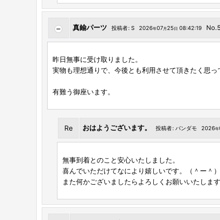
真鍮パーツ
No.
投稿者
:
S
2026
07
25
08:42:19
年
月
日
昨日無事に受け取りました。
実物も理想通りで、今後とも利用させて頂きたく思っ
有難う御座います。
おはようございます。
Re
投稿者
:
パンダモ
2026
年
無事到着とのこと安心いたしました。
喜んでいただけてなにより嬉しいです。（＾ー＾
また何かございましたらよろしくお願いいたしま