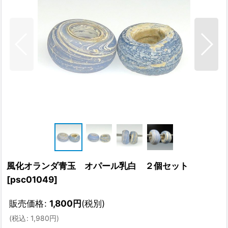
風化オランダ青玉 オパール乳白 ２個セット
[
psc01049
]
販売価格
:
1,800
円
(税別)
(
税込
:
1,980
円
)