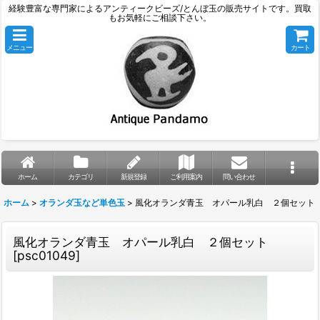
経験豊富な専門家によるアンティークビーズ/とんぼ玉の販売サイトです。買取
もお気軽にご相談下さい。
メニュー
カート
ホーム
カテゴリ
新規登録
ご利用案内
問い合わせ
ホーム
>
オランダ玉など単色玉
>
風化オランダ青玉 オパール乳白 ２個セット
風化オランダ青玉 オパール乳白 ２個セット
[
psc01049
]