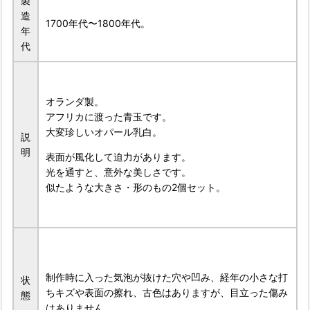
製
造
1700年代〜1800年代。
年
代
オランダ製。
アフリカに渡った青玉です。
大変珍しいオパール乳白。
説
明
表面が風化して迫力があります。
光を通すと、意外な美しさです。
似たような大きさ・形のもの2個セット。
制作時に入った気泡が抜けた穴や凹み、経年の小さな打
状
ちキズや表面の擦れ、古色はありますが、目立った傷み
態
はありません。