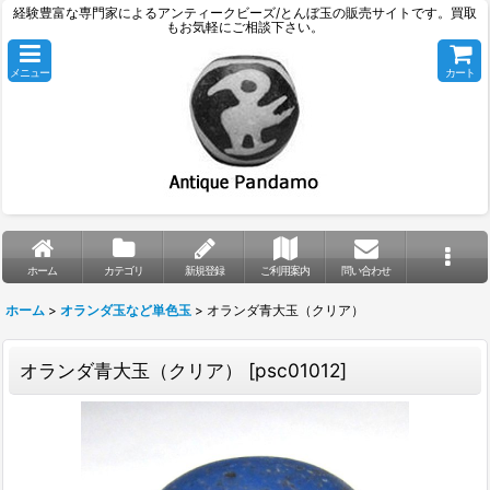
経験豊富な専門家によるアンティークビーズ/とんぼ玉の販売サイトです。買取
もお気軽にご相談下さい。
メニュー
カート
ホーム
カテゴリ
新規登録
ご利用案内
問い合わせ
ホーム
>
オランダ玉など単色玉
>
オランダ青大玉（クリア）
オランダ青大玉（クリア）
[
psc01012
]