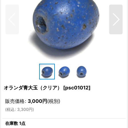
オランダ青大玉（クリア）
[
psc01012
]
販売価格
:
3,000
円
(税別)
(
税込
:
3,300
円
)
在庫数 1点