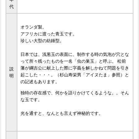
代
オランダ製。
アフリカに渡った青玉です。
珍しい大型の紡錘型。
日本では、浅葱玉の表面に、制作する時の気泡が穴とな
って所々残ったものを一名「虫の巣玉」と呼ぶ。 松前
藩が綱吉公に献上した際に字義を解しかねて問題を引き
説
起こした・・・。（杉山寿栄男「アイヌたま」参照）と
明
の記述もあります。
独特の存在感で、何かを語りかけてくるような。。そん
な玉です。
光を通すと、なんとも言えず神秘的です。