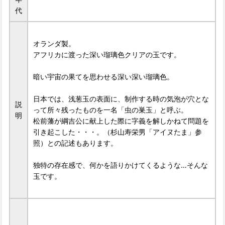
代
オランダ製。
アフリカに渡った深い瑠璃色クリアの玉です。
暗い宇宙の果てを思わせる深い深い瑠璃色。
日本では、浅葱玉の表面に、制作する時の気泡が穴とな
説
って所々残ったものを一名「虫の巣玉」と呼ぶ。
明
松前藩が綱吉公に献上した際に字義を解しかねて問題を
引き起こした・・・。（杉山寿栄男「アイヌたま」参
照）との記述もあります。
独特の存在感で、何かを語りかけてくるような…そんな
玉です。