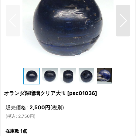
オランダ深瑠璃クリア大玉
[
psc01036
]
販売価格
:
2,500
円
(税別)
(
税込
:
2,750
円
)
在庫数 1点