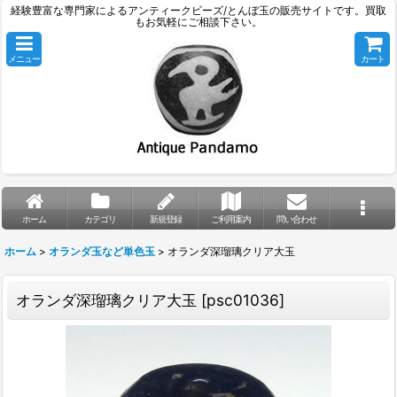
経験豊富な専門家によるアンティークビーズ/とんぼ玉の販売サイトです。買取
もお気軽にご相談下さい。
メニュー
カート
ホーム
カテゴリ
新規登録
ご利用案内
問い合わせ
ホーム
>
オランダ玉など単色玉
>
オランダ深瑠璃クリア大玉
オランダ深瑠璃クリア大玉
[
psc01036
]