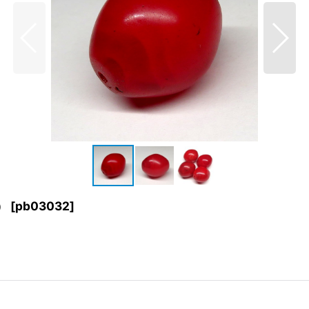
）
[
pb03032
]