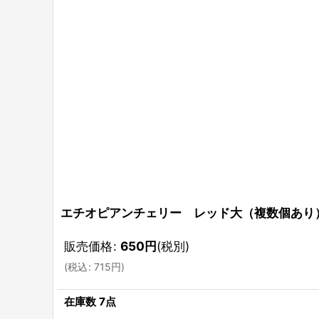
エチオピアンチェリー レッド大（複数個あり
販売価格
:
650
円
(税別)
(
税込
:
715
円
)
在庫数 7点