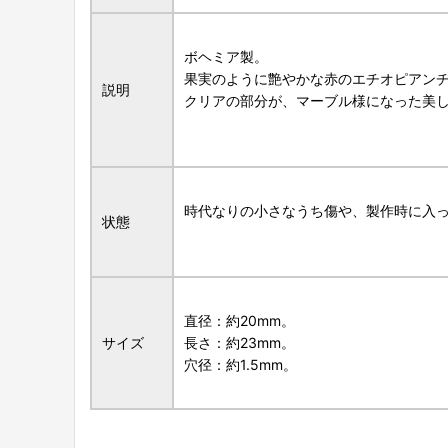
ボヘミア製。
果実のように艶やかな赤のエチオピアン
説明
クリアの部分が、マーブル様になった美
時代なりの小さなうち傷や、製作時に入
状態
直径：約20mm。
サイズ
長さ：約23mm。
穴径：約1.5mm。