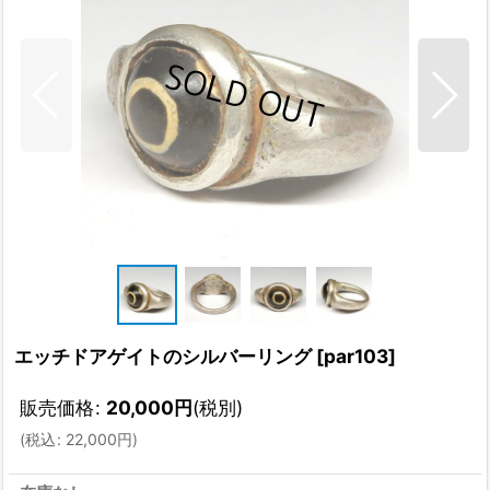
エッチドアゲイトのシルバーリング
[
par103
]
販売価格
:
20,000
円
(税別)
(
税込
:
22,000
円
)