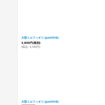
大型ミルフィオリ
[
pml1016
]
3,800
円
(税別)
(
税込
:
4,180
円
)
大型ミルフィオリ
[
pml1019
]