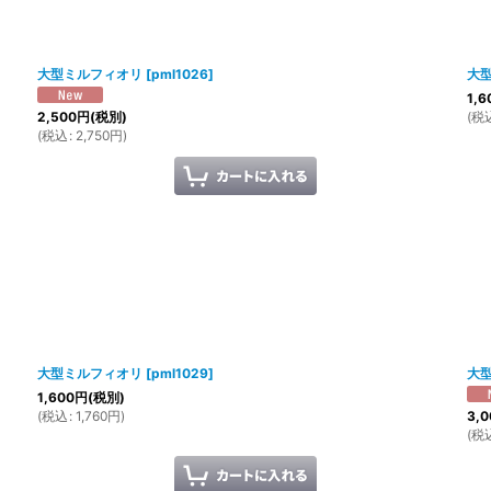
大型ミルフィオリ
[
pml1026
]
大
1,6
(
税
2,500
円
(税別)
(
税込
:
2,750
円
)
大型ミルフィオリ
[
pml1029
]
大
1,600
円
(税別)
(
税込
:
1,760
円
)
3,0
(
税