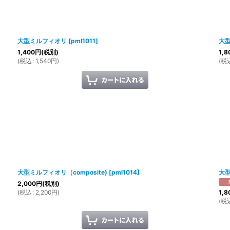
大型ミルフィオリ
[
pml1011
]
大
1,400
円
(税別)
1,8
(
税込
:
1,540
円
)
(
税
大型ミルフィオリ（composite)
[
pml1014
]
大
2,000
円
(税別)
(
税込
:
2,200
円
)
1,8
(
税