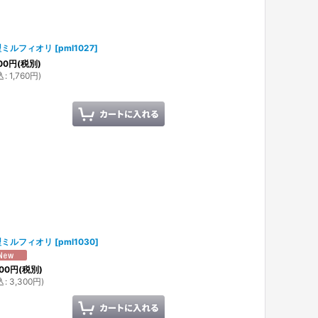
型ミルフィオリ
[
pml1027
]
00
円
(税別)
込
:
1,760
円
)
型ミルフィオリ
[
pml1030
]
00
円
(税別)
込
:
3,300
円
)