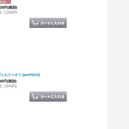
00
円
(税別)
込
:
2,200
円
)
型ミルフィオリ
[
pml1024
]
00
円
(税別)
込
:
1,540
円
)