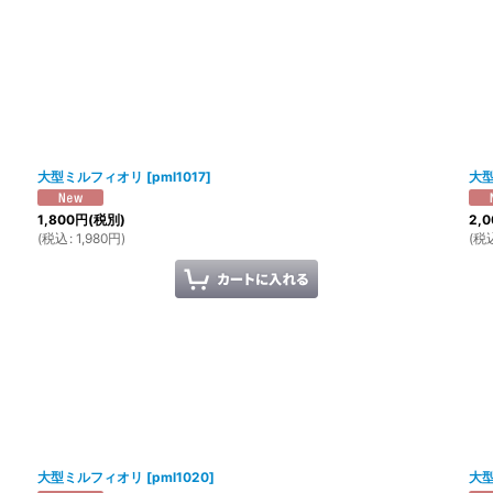
大型ミルフィオリ
[
pml1017
]
大
1,800
円
(税別)
2,0
(
税込
:
1,980
円
)
(
税
大型ミルフィオリ
[
pml1020
]
大