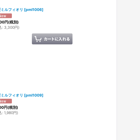
型ミルフィオリ
[
pml1006
]
00
円
(税別)
込
:
3,300
円
)
型ミルフィオリ
[
pml1009
]
00
円
(税別)
込
:
1,980
円
)