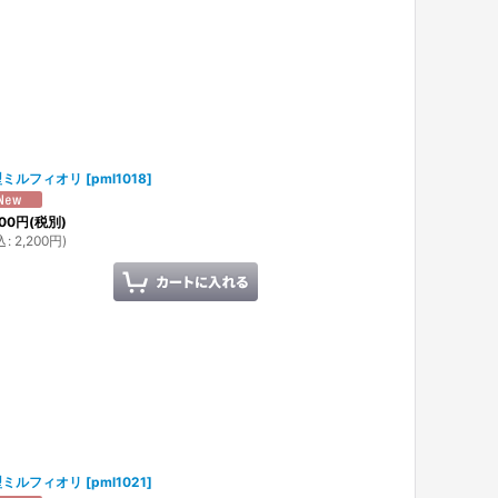
型ミルフィオリ
[
pml1018
]
00
円
(税別)
込
:
2,200
円
)
型ミルフィオリ
[
pml1021
]