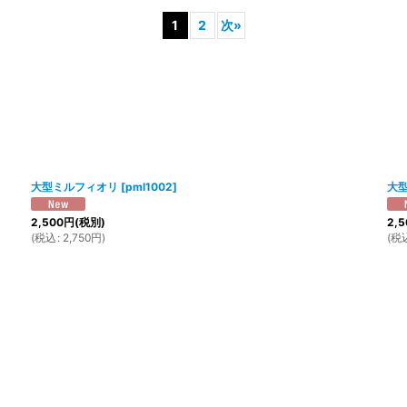
1
2
次
»
絞り込む
大型ミルフィオリ
[
pml1002
]
大
2,500
円
(税別)
2,5
(
税込
:
2,750
円
)
(
税