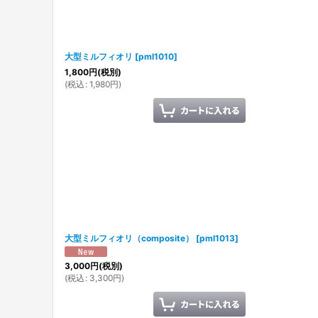
大型ミルフィオリ
[
pml1010
]
1,800
円
(税別)
(
税込
:
1,980
円
)
大型ミルフィオリ（composite）
[
pml1013
]
3,000
円
(税別)
(
税込
:
3,300
円
)