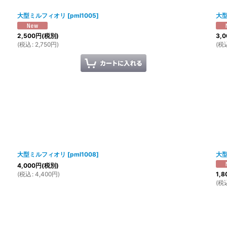
大型ミルフィオリ
[
pml1005
]
大
2,500
円
(税別)
3,0
(
税込
:
2,750
円
)
(
税
大型ミルフィオリ
[
pml1008
]
大
4,000
円
(税別)
(
税込
:
4,400
円
)
1,8
(
税