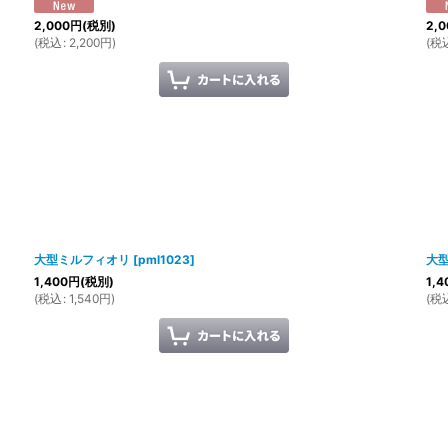
2,000
円
(税別)
2,0
(
税込
:
2,200
円
)
(
税
大型ミルフィオリ
[
pml1023
]
大
1,400
円
(税別)
1,4
(
税込
:
1,540
円
)
(
税