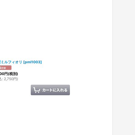
型ミルフィオリ
[
pml1003
]
00
円
(税別)
込
:
2,750
円
)