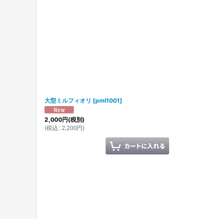
並び順
:
大型ミルフィオリ
[
pml1001
]
2,000
円
(税別)
(
税込
:
2,200
円
)