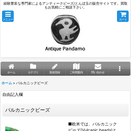
経験豊富な専門家によるアンティークビーズ/とんぼ玉の販売サイトです。買取
もお気軽にご相談下さい。
メニュー
カート
ホーム
カテゴリ
新規登録
ご利用案内
問い合わせ
ホーム
>
バルカニックビーズ
自由記入欄
バルカニックビーズ
■欧米では、バルカニック
ビーズ(Vulcanic beads)と