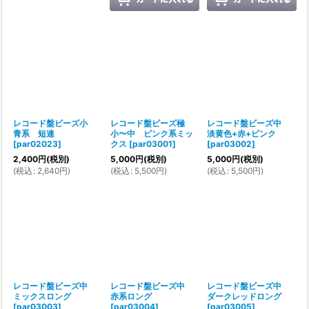
レコード盤ビーズ小
レコード盤ビーズ極
レコード盤ビーズ中
青系 短連
小〜中 ピンク系ミッ
淡黄色+赤+ピンク
[
par02023
]
クス
[
par03001
]
[
par03002
]
2,400
円
(税別)
5,000
円
(税別)
5,000
円
(税別)
(
税込
:
2,640
円
)
(
税込
:
5,500
円
)
(
税込
:
5,500
円
)
レコード盤ビーズ中
レコード盤ビーズ中
レコード盤ビーズ中
ミックスロング
赤系ロング
ダークレッドロング
[
par03003
]
[
par03004
]
[
par03005
]