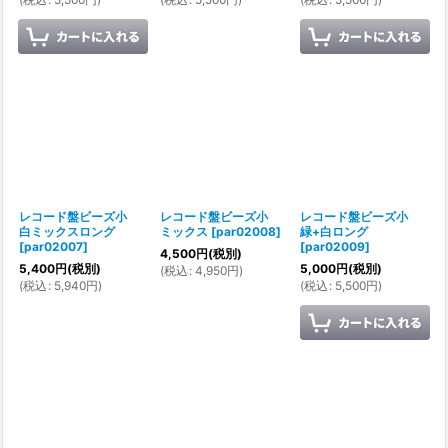
レコード盤ビーズ小
レコード盤ビーズ小
レコード盤ビーズ小
白ミックスロング
ミックス
[
par02008
]
緑+白ロング
[
par02007
]
[
par02009
]
4,500
円
(税別)
5,400
円
(税別)
5,000
円
(税別)
(
税込
:
4,950
円
)
(
税込
:
5,940
円
)
(
税込
:
5,500
円
)