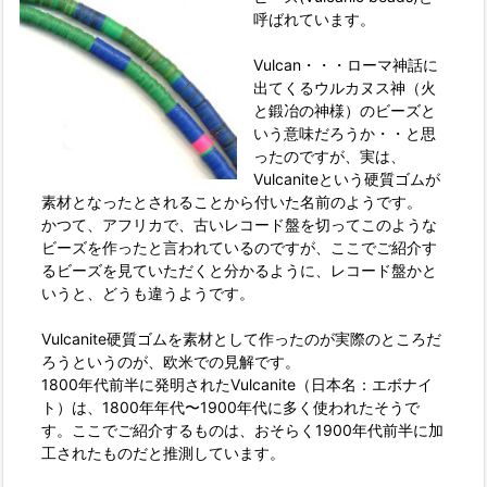
呼ばれています。
Vulcan・・・ローマ神話に
出てくるウルカヌス神（火
と鍛冶の神様）のビーズと
いう意味だろうか・・と思
ったのですが、実は、
Vulcaniteという硬質ゴムが
素材となったとされることから付いた名前のようです。
かつて、アフリカで、古いレコード盤を切ってこのような
ビーズを作ったと言われているのですが、ここでご紹介す
るビーズを見ていただくと分かるように、レコード盤かと
いうと、どうも違うようです。
Vulcanite硬質ゴムを素材として作ったのが実際のところだ
ろうというのが、欧米での見解です。
1800年代前半に発明されたVulcanite（日本名：エボナイ
ト）は、1800年年代〜1900年代に多く使われたそうで
す。ここでご紹介するものは、おそらく1900年代前半に加
工されたものだと推測しています。