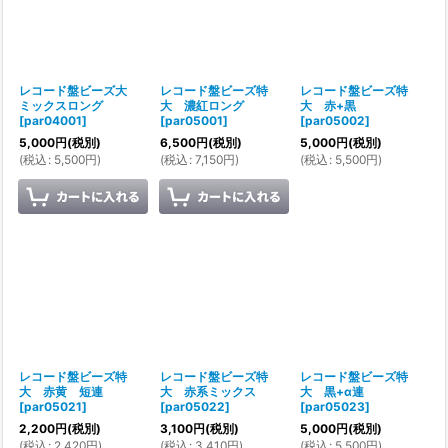
レコード盤ビーズ大
レコード盤ビーズ特
レコード盤ビーズ特
ミックスロング
大 濃紅ロング
大 赤+黒
[
par04001
]
[
par05001
]
[
par05002
]
5,000
円
(税別)
6,500
円
(税別)
5,000
円
(税別)
(
税込
:
5,500
円
)
(
税込
:
7,150
円
)
(
税込
:
5,500
円
)
レコード盤ビーズ特
レコード盤ビーズ特
レコード盤ビーズ特
大 赤黄 短連
大 赤系ミックス
大 黒+α連
[
par05021
]
[
par05022
]
[
par05023
]
2,200
円
(税別)
3,100
円
(税別)
5,000
円
(税別)
(
税込
:
2,420
円
)
(
税込
:
3,410
円
)
(
税込
:
5,500
円
)