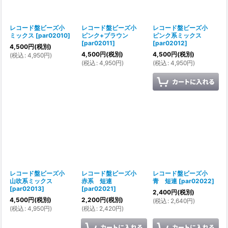
レコード盤ビーズ小
レコード盤ビーズ小
レコード盤ビーズ小
ミックス
[
par02010
]
ピンク+ブラウン
ピンク系ミックス
[
par02011
]
[
par02012
]
4,500
円
(税別)
4,500
円
(税別)
4,500
円
(税別)
(
税込
:
4,950
円
)
(
税込
:
4,950
円
)
(
税込
:
4,950
円
)
レコード盤ビーズ小
レコード盤ビーズ小
レコード盤ビーズ小
山吹系ミックス
赤系 短連
青 短連
[
par02022
]
[
par02013
]
[
par02021
]
2,400
円
(税別)
4,500
円
(税別)
2,200
円
(税別)
(
税込
:
2,640
円
)
(
税込
:
4,950
円
)
(
税込
:
2,420
円
)