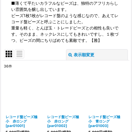
■薄くて平たいカラフルなビーズは、独特のアフリカらし
い雰囲気を醸し出しています。
ビーズ1枚1枚がレコード盤のような感じなので、あえてレ
コード盤ビーズと呼ぶことにしました。
重量も軽く、とんぼ玉・トレードビーズとの相性も良いで
す。そのまま、ネックレスにしてもきれいですし、１枚づ
つ、ビーズの間にちりばめても素敵です。【雅】
表示順変更
閉じる
36
件
表示数
:
並び順
:
絞り込む
レコード盤ビーズ極
レコード盤ビーズ極
レコード盤ビーズ極
小 赤ロング
小 赤ロング
小 青ロング
[
par01001
]
[
par01002
]
[
par01003
]