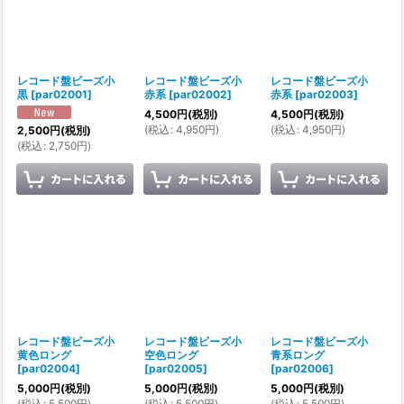
レコード盤ビーズ小
レコード盤ビーズ小
レコード盤ビーズ小
黒
[
par02001
]
赤系
[
par02002
]
赤系
[
par02003
]
4,500
円
(税別)
4,500
円
(税別)
(
税込
:
4,950
円
)
(
税込
:
4,950
円
)
2,500
円
(税別)
(
税込
:
2,750
円
)
レコード盤ビーズ小
レコード盤ビーズ小
レコード盤ビーズ小
黄色ロング
空色ロング
青系ロング
[
par02004
]
[
par02005
]
[
par02006
]
5,000
円
(税別)
5,000
円
(税別)
5,000
円
(税別)
(
税込
:
5,500
円
)
(
税込
:
5,500
円
)
(
税込
:
5,500
円
)