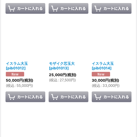
イスラム大玉
モザイク芯玉大
イスラム大玉
[
pib01012
]
[
pib01013
]
[
pib01014
]
25,000
円
(税別)
(
税込
:
27,500
円
)
50,000
円
(税別)
30,000
円
(税別)
(
税込
:
55,000
円
)
(
税込
:
33,000
円
)