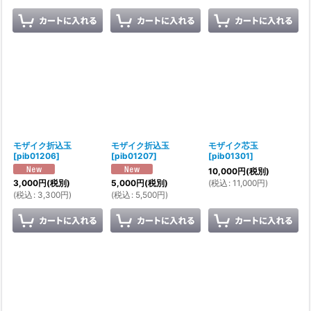
モザイク折込玉
モザイク折込玉
モザイク芯玉
[
pib01206
]
[
pib01207
]
[
pib01301
]
10,000
円
(税別)
(
税込
:
11,000
円
)
3,000
円
(税別)
5,000
円
(税別)
(
税込
:
3,300
円
)
(
税込
:
5,500
円
)