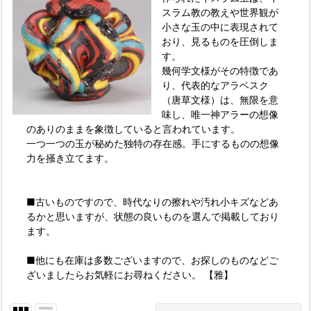
スラム教の教えや世界観が
小さな玉の中に表現されて
おり、見るものを圧倒しま
す。
幾何学文様がその特徴であ
り、代表的なアラベスク
（唐草文様）は、無限を意
味し、唯一神アラーの想像
のありのままを象徴していると言われています。
一つ一つの玉が秘めた独特の存在感。手にするものの想像
力を掻き立てます。
■古いものですので、時代なりの擦れや汚れ小キズなどあ
るかと思いますが、状態の良いものを選んで掲載しており
ます。
■他にも在庫は多数ございますので、お探しのものなどご
ざいましたらお気軽にお尋ねください。 【雅】