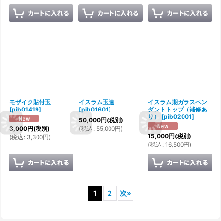
モザイク貼付玉
イスラム玉連
イスラム期ガラスペン
[
pib01419
]
[
pib01601
]
ダントトップ（補修あ
り）
[
pib02001
]
50,000
円
(税別)
(
税込
:
55,000
円
)
3,000
円
(税別)
15,000
円
(税別)
(
税込
:
3,300
円
)
(
税込
:
16,500
円
)
1
2
次
»