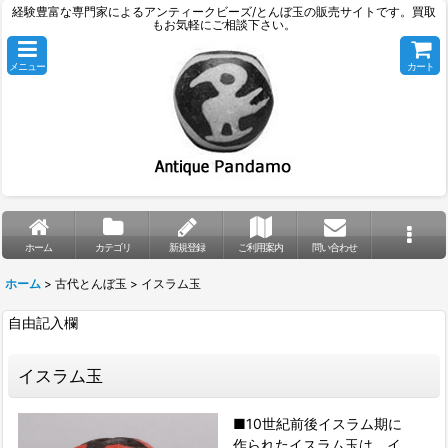
経験豊富な専門家によるアンティークビーズ/とんぼ玉の販売サイトです。買取
もお気軽にご相談下さい。
メニュー
カート
ホーム
カテゴリ
新規登録
ご利用案内
問い合わせ
ホーム
>
古代とんぼ玉
>
イスラム玉
自由記入欄
イスラム玉
■10世紀前後イスラム期に
作られたイスラム玉は、イ