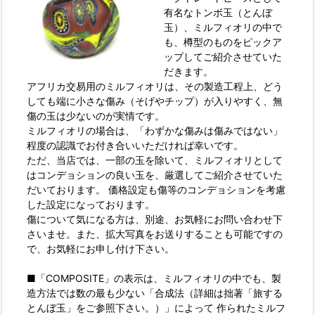
有名なトンボ玉（とんぼ
玉）、ミルフィオリの中で
も、樽型のものをピックア
ップしてご紹介させていた
だきます。
アフリカ交易用のミルフィオリは、その製造工程上、どう
しても端に小さな傷み（そげやチップ）が入りやすく、無
傷の玉は少ないのが実情です。
ミルフィオリの場合は、「わずかな傷みは傷みではない」
程度の認識でお付き合いいただければ幸いです。
ただ、当店では、一部の玉を除いて、ミルフィオリとして
はコンデョションの良い玉を、厳選してご紹介させていた
だいております。 価格設定も傷等のコンデョションを考慮
した設定になっております。
傷について気になる方は、別途、お気軽にお問い合わせ下
さいませ。また、拡大写真をお送りすることも可能ですの
で、お気軽にお申し付け下さい。
■「COMPOSITE」の表示は、ミルフィオリの中でも、製
造方法では数の最も少ない「合成法（詳細は拙著「旅する
とんぼ玉」をご参照下さい。）」によって 作られたミルフ