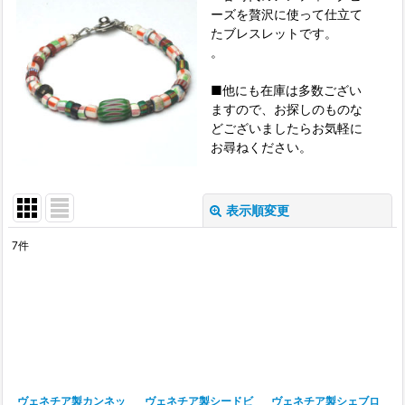
ーズを贅沢に使って仕立て
たブレスレットです。
。
■他にも在庫は多数ござい
ますので、お探しのものな
どございましたらお気軽に
お尋ねください。
表示順変更
閉じる
7
件
表示数
:
並び順
:
絞り込む
ヴェネチア製カンネッ
ヴェネチア製シードビ
ヴェネチア製シェブロ