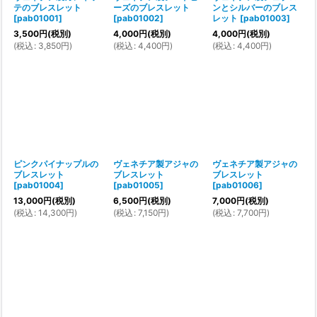
テのブレスレット
ーズのブレスレット
ンとシルバーのブレス
[
pab01001
]
[
pab01002
]
レット
[
pab01003
]
3,500
円
(税別)
4,000
円
(税別)
4,000
円
(税別)
(
税込
:
3,850
円
)
(
税込
:
4,400
円
)
(
税込
:
4,400
円
)
ピンクパイナップルの
ヴェネチア製アジャの
ヴェネチア製アジャの
ブレスレット
ブレスレット
ブレスレット
[
pab01004
]
[
pab01005
]
[
pab01006
]
13,000
円
(税別)
6,500
円
(税別)
7,000
円
(税別)
(
税込
:
14,300
円
)
(
税込
:
7,150
円
)
(
税込
:
7,700
円
)