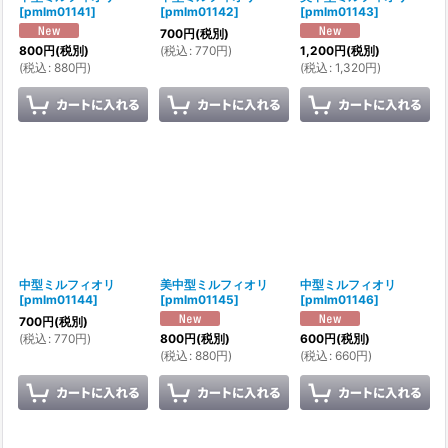
[
pmlm01141
]
[
pmlm01142
]
[
pmlm01143
]
700
円
(税別)
(
税込
:
770
円
)
800
円
(税別)
1,200
円
(税別)
(
税込
:
880
円
)
(
税込
:
1,320
円
)
中型ミルフィオリ
美中型ミルフィオリ
中型ミルフィオリ
[
pmlm01144
]
[
pmlm01145
]
[
pmlm01146
]
700
円
(税別)
(
税込
:
770
円
)
800
円
(税別)
600
円
(税別)
(
税込
:
880
円
)
(
税込
:
660
円
)