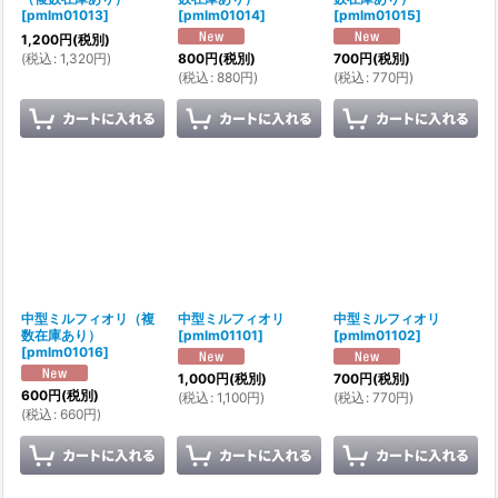
[
pmlm01013
]
[
pmlm01014
]
[
pmlm01015
]
1,200
円
(税別)
(
税込
:
1,320
円
)
800
円
(税別)
700
円
(税別)
(
税込
:
880
円
)
(
税込
:
770
円
)
中型ミルフィオリ（複
中型ミルフィオリ
中型ミルフィオリ
数在庫あり）
[
pmlm01101
]
[
pmlm01102
]
[
pmlm01016
]
1,000
円
(税別)
700
円
(税別)
600
円
(税別)
(
税込
:
1,100
円
)
(
税込
:
770
円
)
(
税込
:
660
円
)