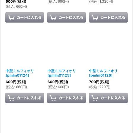
(
税込
:
990
円
)
(
税込
:
1,320
円
)
600
円
(税別)
(
税込
:
660
円
)
中型ミルフィオリ
中型ミルフィオリ
中型ミルフィオリ
[
pmlm01124
]
[
pmlm01125
]
[
pmlm01126
]
600
円
(税別)
600
円
(税別)
700
円
(税別)
(
税込
:
660
円
)
(
税込
:
660
円
)
(
税込
:
770
円
)