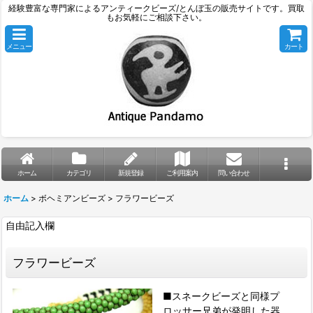
経験豊富な専門家によるアンティークビーズ/とんぼ玉の販売サイトです。買取
もお気軽にご相談下さい。
メニュー
カート
ホーム
カテゴリ
新規登録
ご利用案内
問い合わせ
ホーム
>
ボヘミアンビーズ
>
フラワービーズ
自由記入欄
フラワービーズ
■スネークビーズと同様プ
ロッサー兄弟が発明した器