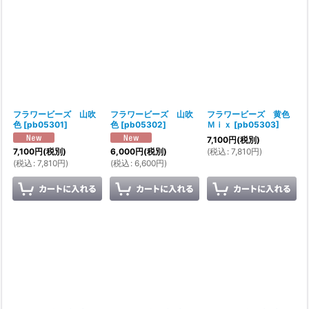
表示数
:
並び順
:
絞り込む
フラワービーズ 山吹
フラワービーズ 山吹
フラワービーズ 黄色
色
[
pb05301
]
色
[
pb05302
]
Ｍｉｘ
[
pb05303
]
7,100
円
(税別)
(
税込
:
7,810
円
)
7,100
円
(税別)
6,000
円
(税別)
(
税込
:
7,810
円
)
(
税込
:
6,600
円
)