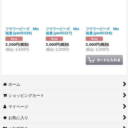
フラワービーズ Mix
フラワービーズ Mix
フラワービーズ Mix
短連
[
pb05326
]
短連
[
pb05327
]
短連
[
pb05328
]
2,200
円
(税別)
2,000
円
(税別)
2,000
円
(税別)
(
税込
:
2,420
円
)
(
税込
:
2,200
円
)
(
税込
:
2,200
円
)
ホーム
ショッピングカート
マイページ
お気に入り