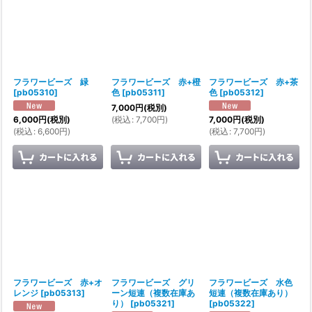
フラワービーズ 緑
フラワービーズ 赤+橙
フラワービーズ 赤+茶
[
pb05310
]
色
[
pb05311
]
色
[
pb05312
]
7,000
円
(税別)
(
税込
:
7,700
円
)
6,000
円
(税別)
7,000
円
(税別)
(
税込
:
6,600
円
)
(
税込
:
7,700
円
)
フラワービーズ 赤+オ
フラワービーズ グリ
フラワービーズ 水色
レンジ
[
pb05313
]
ーン短連（複数在庫あ
短連（複数在庫あり）
り）
[
pb05321
]
[
pb05322
]