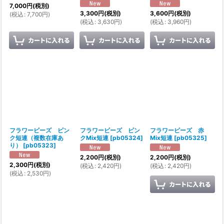
7,000
円
(税別)
3,300
円
(税別)
3,600
円
(税別)
(
税込
:
7,700
円
)
(
税込
:
3,630
円
)
(
税込
:
3,960
円
)
フラワービーズ ピン
フラワービーズ ピン
フラワービーズ 赤
ク短連（複数在庫あ
クMix短連
[
pb05324
]
Mix短連
[
pb05325
]
り）
[
pb05323
]
2,200
円
(税別)
2,200
円
(税別)
2,300
円
(税別)
(
税込
:
2,420
円
)
(
税込
:
2,420
円
)
(
税込
:
2,530
円
)