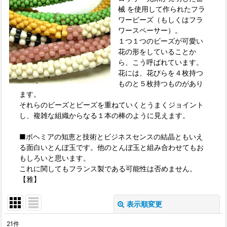
械 を使用して作られたフラ
ワービーズ（もしくはフラ
ワースペーサー）。
１つ１つのビーズが可愛い
花の形をしていることか
ら、こう呼ばれています。
花には、花びらを４枚持つ
ものと５枚持つものがあり
ます。
それらのビーズとビーズを重ねていくとうまくジョイント
し、複雑な組織からなる１本の棒のように見えます。
■ボヘミアの知恵と技術とビジネスセンスの結晶ともいえ
る面白いとんぼ玉です。他のとんぼ玉と組み合わせてもお
もしろいと思います。
これに関してもフランス製である可能性は否めません。
【雅】
表示順変更
閉じる
21
件