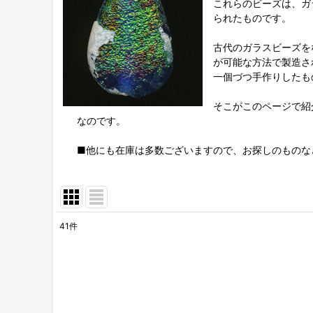
これらのビーズは、ガ
られたものです。
古代のガラスビーズを
が可能な方法で製造さ
一個づつ手作りしたも
そこがこのページで紹
なのです。
■他にも在庫は多数ございますので、お探しのものな
41
件
表示数
:
並び順
: