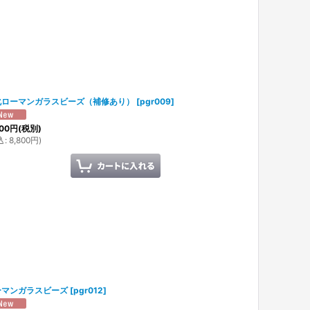
化ローマンガラスビーズ（補修あり）
[
pgr009
]
00
円
(税別)
込
:
8,800
円
)
ーマンガラスビーズ
[
pgr012
]