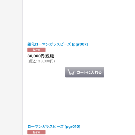
銀化ローマンガラスビーズ
[
pgr007
]
30,000
円
(税別)
(
税込
:
33,000
円
)
ローマンガラスビーズ
[
pgr010
]