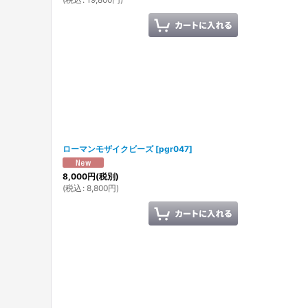
ローマンモザイクビーズ
[
pgr047
]
8,000
円
(税別)
(
税込
:
8,800
円
)