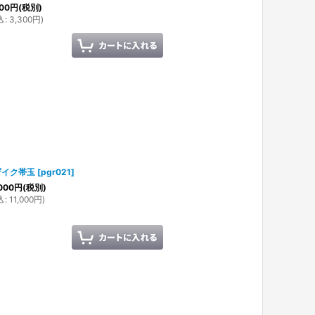
00
円
(税別)
込
:
3,300
円
)
ザイク帯玉
[
pgr021
]
000
円
(税別)
込
:
11,000
円
)