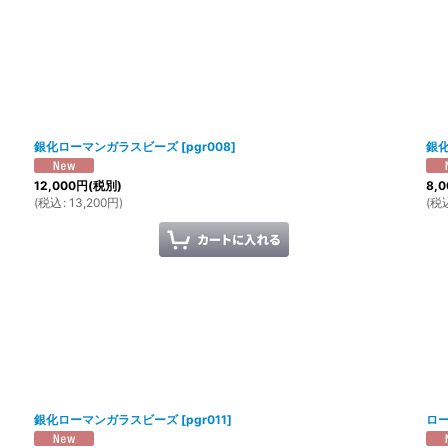
銀化ローマンガラスビーズ
[
pgr008
]
銀
12,000
円
(税別)
8,0
(
税込
:
13,200
円
)
(
税
銀化ローマンガラスビーズ
[
pgr011
]
ロ