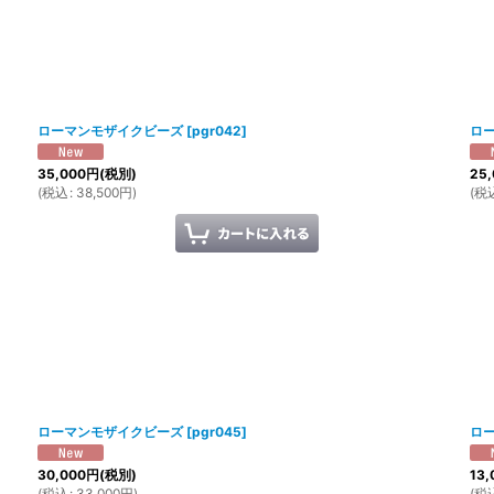
ローマンモザイクビーズ
[
pgr042
]
ロ
35,000
円
(税別)
25,
(
税込
:
38,500
円
)
(
税
ローマンモザイクビーズ
[
pgr045
]
ロ
30,000
円
(税別)
13,
(
税込
:
33,000
円
)
(
税