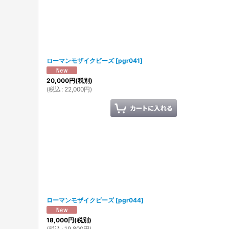
ローマンモザイクビーズ
[
pgr041
]
20,000
円
(税別)
(
税込
:
22,000
円
)
ローマンモザイクビーズ
[
pgr044
]
18,000
円
(税別)
(
税込
:
19,800
円
)