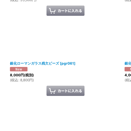
銀化ローマンガラス残欠ビーズ
[
pgr061
]
銀
8,000
円
(税別)
4,0
(
税込
:
8,800
円
)
(
税