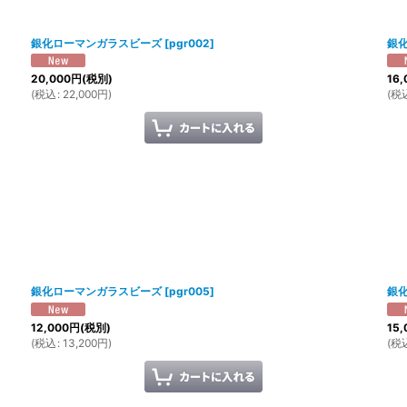
絞り込む
銀化ローマンガラスビーズ
[
pgr002
]
銀
20,000
円
(税別)
16,
(
税込
:
22,000
円
)
(
税
銀化ローマンガラスビーズ
[
pgr005
]
銀
12,000
円
(税別)
15,
(
税込
:
13,200
円
)
(
税