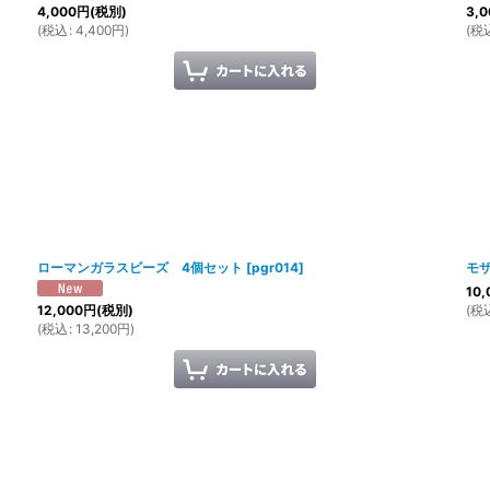
4,000
円
(税別)
3,0
(
税込
:
4,400
円
)
(
税
ローマンガラスビーズ 4個セット
[
pgr014
]
モ
10,
(
税
12,000
円
(税別)
(
税込
:
13,200
円
)