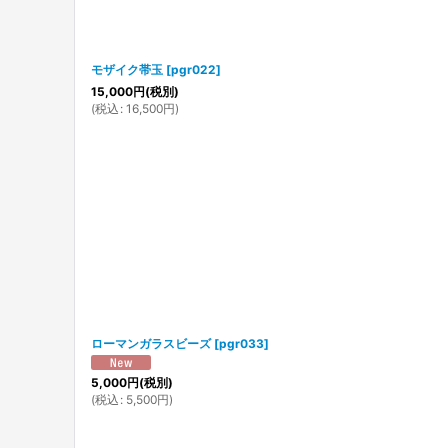
モザイク帯玉
[
pgr022
]
15,000
円
(税別)
(
税込
:
16,500
円
)
ローマンガラスビーズ
[
pgr033
]
5,000
円
(税別)
(
税込
:
5,500
円
)