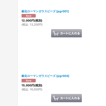
銀化ローマンガラスビーズ
[
pgr001
]
12,000
円
(税別)
(
税込
:
13,200
円
)
銀化ローマンガラスビーズ
[
pgr004
]
15,000
円
(税別)
(
税込
:
16,500
円
)