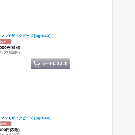
ーマンモザイクビーズ
[
pgr043
]
000
円
(税別)
込
:
27,500
円
)
ーマンモザイクビーズ
[
pgr046
]
000
円
(税別)
込
:
14,300
円
)