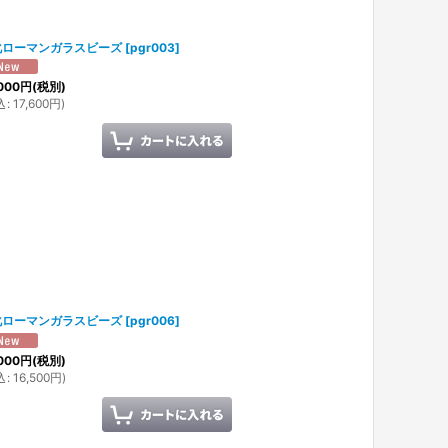
化ローマンガラスビーズ
[
pgr003
]
000
円
(税別)
込
:
17,600
円
)
化ローマンガラスビーズ
[
pgr006
]
000
円
(税別)
込
:
16,500
円
)