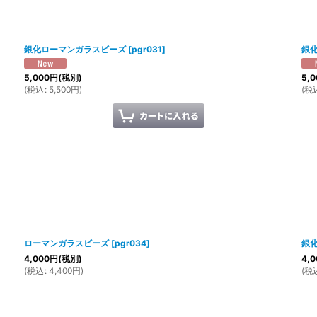
銀化ローマンガラスビーズ
[
pgr031
]
銀
5,000
円
(税別)
5,0
(
税込
:
5,500
円
)
(
税
ローマンガラスビーズ
[
pgr034
]
銀
4,000
円
(税別)
4,0
(
税込
:
4,400
円
)
(
税