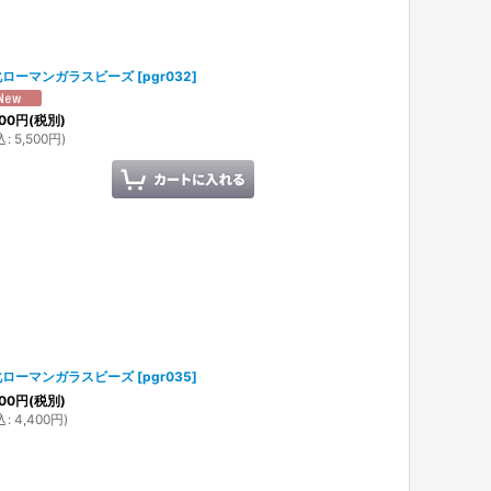
化ローマンガラスビーズ
[
pgr032
]
00
円
(税別)
込
:
5,500
円
)
化ローマンガラスビーズ
[
pgr035
]
00
円
(税別)
込
:
4,400
円
)