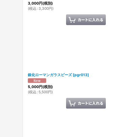
3,000
円
(税別)
(
税込
:
3,300
円
)
銀化ローマンガラスビーズ
[
pgr013
]
5,000
円
(税別)
(
税込
:
5,500
円
)