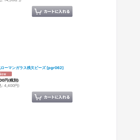
化ローマンガラス残欠ビーズ
[
pgr062
]
00
円
(税別)
込
:
4,400
円
)