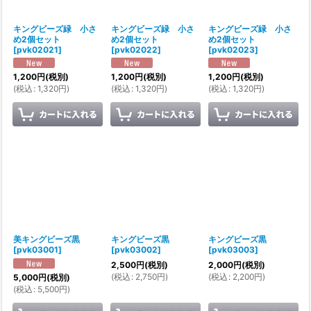
キングビーズ緑 小さ
キングビーズ緑 小さ
キングビーズ緑 小さ
め2個セット
め2個セット
め2個セット
[
pvk02021
]
[
pvk02022
]
[
pvk02023
]
1,200
円
(税別)
1,200
円
(税別)
1,200
円
(税別)
(
税込
:
1,320
円
)
(
税込
:
1,320
円
)
(
税込
:
1,320
円
)
美キングビーズ黒
キングビーズ黒
キングビーズ黒
[
pvk03001
]
[
pvk03002
]
[
pvk03003
]
2,500
円
(税別)
2,000
円
(税別)
(
税込
:
2,750
円
)
(
税込
:
2,200
円
)
5,000
円
(税別)
(
税込
:
5,500
円
)