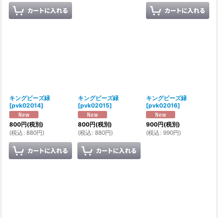
キングビーズ緑
キングビーズ緑
キングビーズ緑
[
pvk02014
]
[
pvk02015
]
[
pvk02016
]
800
円
(税別)
800
円
(税別)
900
円
(税別)
(
税込
:
880
円
)
(
税込
:
880
円
)
(
税込
:
990
円
)