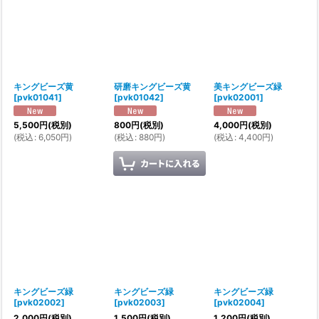
キングビーズ黄
研磨キングビーズ黄
美キングビーズ緑
[
pvk01041
]
[
pvk01042
]
[
pvk02001
]
5,500
円
(税別)
800
円
(税別)
4,000
円
(税別)
(
税込
:
6,050
円
)
(
税込
:
880
円
)
(
税込
:
4,400
円
)
キングビーズ緑
キングビーズ緑
キングビーズ緑
[
pvk02002
]
[
pvk02003
]
[
pvk02004
]
2,000
円
(税別)
1,500
円
(税別)
1,200
円
(税別)