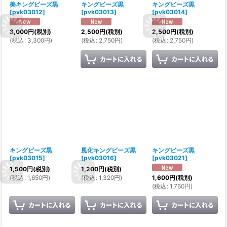
美キングビーズ黒
キングビーズ黒
キングビーズ黒
[
pvk03012
]
[
pvk03013
]
[
pvk03014
]
3,000
円
(税別)
2,500
円
(税別)
2,500
円
(税別)
(
税込
:
3,300
円
)
(
税込
:
2,750
円
)
(
税込
:
2,750
円
)
キングビーズ黒
風化キングビーズ黒
キングビーズ黒
[
pvk03015
]
[
pvk03016
]
[
pvk03021
]
1,500
円
(税別)
1,200
円
(税別)
(
税込
:
1,650
円
)
(
税込
:
1,320
円
)
1,600
円
(税別)
(
税込
:
1,760
円
)