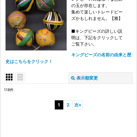
の玉が存在します。
集めて楽しいトレードビー
ズかもしれません。【雅】
■キングビーズの詳しい説
明は、下記をクリックして
ご覧下さい。
キングビーズの名前の由来と歴
史はこちらをクリック！
表示順変更
閉じる
118
件
表示数
:
1
2
次
»
並び順
:
絞り込む