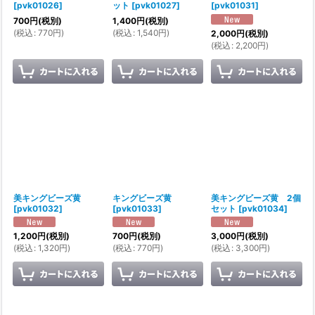
[
pvk01026
]
ット
[
pvk01027
]
[
pvk01031
]
700
円
(税別)
1,400
円
(税別)
(
税込
:
770
円
)
(
税込
:
1,540
円
)
2,000
円
(税別)
(
税込
:
2,200
円
)
美キングビーズ黄
キングビーズ黄
美キングビーズ黄 2個
[
pvk01032
]
[
pvk01033
]
セット
[
pvk01034
]
1,200
円
(税別)
700
円
(税別)
3,000
円
(税別)
(
税込
:
1,320
円
)
(
税込
:
770
円
)
(
税込
:
3,300
円
)