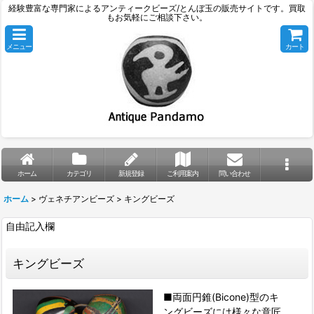
経験豊富な専門家によるアンティークビーズ/とんぼ玉の販売サイトです。買取
もお気軽にご相談下さい。
メニュー
カート
ホーム
カテゴリ
新規登録
ご利用案内
問い合わせ
ホーム
>
ヴェネチアンビーズ
>
キングビーズ
自由記入欄
キングビーズ
■両面円錐(Bicone)型のキ
ングビーズには様々な意匠