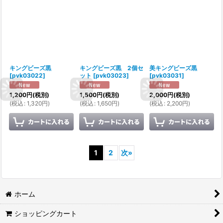
キングビーズ黒
キングビーズ黒 2個セ
美キングビーズ黒
[
pvk03022
]
ット
[
pvk03023
]
[
pvk03031
]
1,200
円
(税別)
1,500
円
(税別)
2,000
円
(税別)
(
税込
:
1,320
円
)
(
税込
:
1,650
円
)
(
税込
:
2,200
円
)
1
2
次
»
ホーム
ショッピングカート