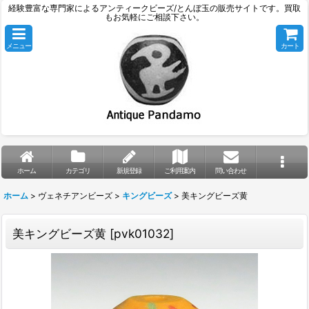
経験豊富な専門家によるアンティークビーズ/とんぼ玉の販売サイトです。買取
もお気軽にご相談下さい。
メニュー
カート
ホーム
カテゴリ
新規登録
ご利用案内
問い合わせ
ホーム
>
ヴェネチアンビーズ
>
キングビーズ
>
美キングビーズ黄
美キングビーズ黄
[
pvk01032
]