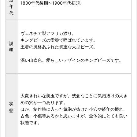
1800年代後期〜1900年代初頭。
年
代
ヴェネチア製アフリカ渡り。
キングビーズの愛称で呼ばれています。
説
王者の風格あふれた貴重な大型ビーズ。
明
深い山吹色。愛らしいデザインのキングビーズです。
大変きれいな美玉ですが、残念なことに気泡抜けの大き
めの穴が一つあります。
状
ほか、制作時に入った気泡が抜けた小穴や経年の擦れ、
態
古色、小傷等あるかと思いますが、全体的にとても良い
状態です。