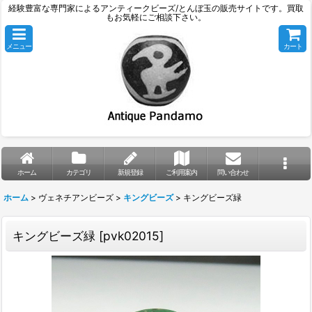
経験豊富な専門家によるアンティークビーズ/とんぼ玉の販売サイトです。買取
もお気軽にご相談下さい。
メニュー
カート
ホーム
カテゴリ
新規登録
ご利用案内
問い合わせ
ホーム
>
ヴェネチアンビーズ
>
キングビーズ
>
キングビーズ緑
キングビーズ緑
[
pvk02015
]