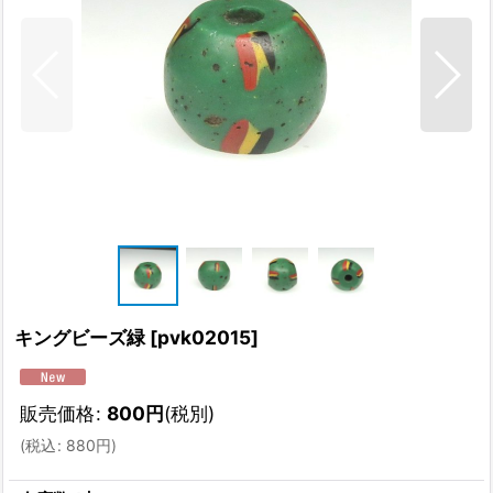
キングビーズ緑
[
pvk02015
]
販売価格
:
800
円
(税別)
(
税込
:
880
円
)