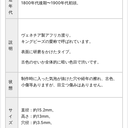
1800年代後期〜1900年代初頭。
年
代
ヴェネチア製アフリカ渡り。
キングビーズの愛称で呼ばれています。
説
明
表面に研磨をかけたタイプ。
古色のせいか全体的に暗い色目で渋いです。
制作時に入った気泡が抜けた穴や経年の擦れ、古色、
状
小傷等ありますが、目立つ傷みはありません。
態
サ
直径：約15.2mm。
イ
高さ：約13mm。
ズ
穴径：約3.5mm。