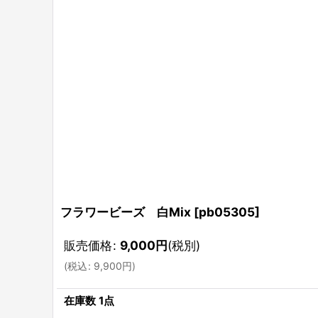
フラワービーズ 白Mix
[
pb05305
]
販売価格
:
9,000
円
(税別)
(
税込
:
9,900
円
)
在庫数 1点