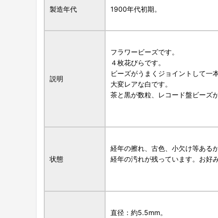
製造年代
1900年代初期。
フラワービーズです。
４枚花びらです。
ビーズがうまくジョイントして一
説明
大変レアな白です。
茶と黒が数粒、レコード盤ビーズ
経年の擦れ、古色、小欠け等ある
状態
経年の汚れが残っています。お好
直径：約5.5mm。