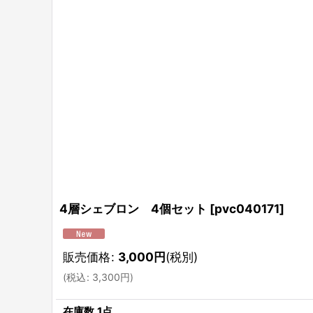
4層シェブロン 4個セット
[
pvc040171
]
販売価格
:
3,000
円
(税別)
(
税込
:
3,300
円
)
在庫数 1点