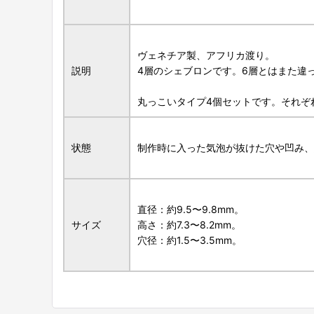
ヴェネチア製、アフリカ渡り。
説明
4層のシェブロンです。6層とはまた違
丸っこいタイプ4個セットです。それぞ
状態
制作時に入った気泡が抜けた穴や凹み、
直径：約9.5〜9.8mm。
サイズ
高さ：約7.3〜8.2mm。
穴径：約1.5〜3.5mm。