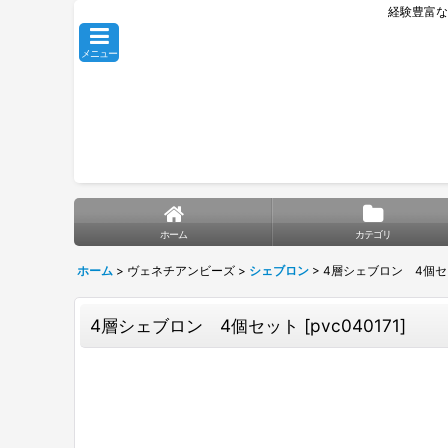
経験豊富な
メニュー
ホーム
カテゴリ
ホーム
>
ヴェネチアンビーズ
>
シェブロン
>
4層シェブロン 4個
4層シェブロン 4個セット
[
pvc040171
]