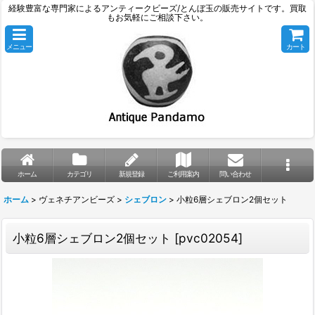
経験豊富な専門家によるアンティークビーズ/とんぼ玉の販売サイトです。買取
もお気軽にご相談下さい。
メニュー
カート
ホーム
カテゴリ
新規登録
ご利用案内
問い合わせ
ホーム
>
ヴェネチアンビーズ
>
シェブロン
>
小粒6層シェブロン2個セット
小粒6層シェブロン2個セット
[
pvc02054
]