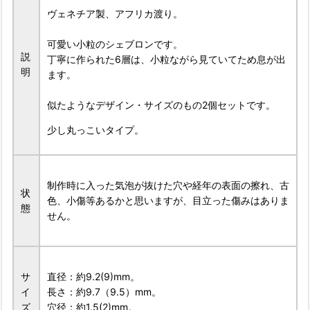
ヴェネチア製、アフリカ渡り。
可愛い小粒のシェブロンです。
説
丁寧に作られた6層は、小粒ながら見ていてため息が出
明
ます。
似たようなデザイン・サイズのもの2個セットです。
少し丸っこいタイプ。
制作時に入った気泡が抜けた穴や経年の表面の擦れ、古
状
色、小傷等あるかと思いますが、目立った傷みはありま
態
せん。
サ
直径：約9.2(9)mm。
イ
長さ：約9.7（9.5）mm。
ズ
穴径：約1.5(2)mm。