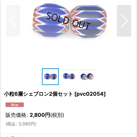
小粒6層シェブロン2個セット
[
pvc02054
]
販売価格
:
2,800
円
(税別)
(
税込
:
3,080
円
)