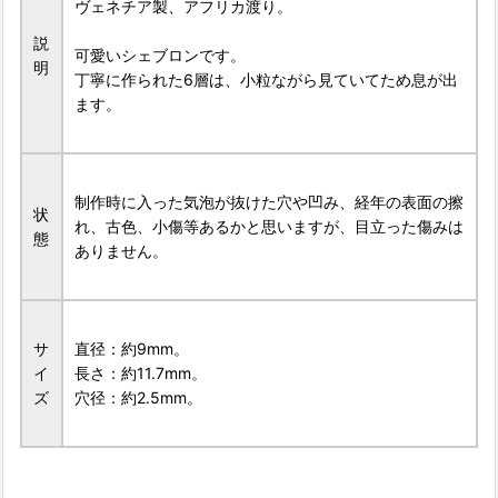
ヴェネチア製、アフリカ渡り。
説
可愛いシェブロンです。
明
丁寧に作られた6層は、小粒ながら見ていてため息が出
ます。
制作時に入った気泡が抜けた穴や凹み、経年の表面の擦
状
れ、古色、小傷等あるかと思いますが、目立った傷みは
態
ありません。
サ
直径：約9mm。
イ
長さ：約11.7mm。
ズ
穴径：約2.5mm。