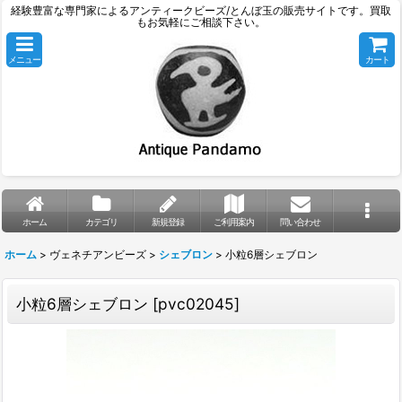
経験豊富な専門家によるアンティークビーズ/とんぼ玉の販売サイトです。買取
もお気軽にご相談下さい。
メニュー
カート
ホーム
カテゴリ
新規登録
ご利用案内
問い合わせ
ホーム
>
ヴェネチアンビーズ
>
シェブロン
>
小粒6層シェブロン
小粒6層シェブロン
[
pvc02045
]