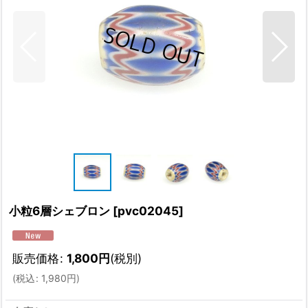
小粒6層シェブロン
[
pvc02045
]
販売価格
:
1,800
円
(税別)
(
税込
:
1,980
円
)