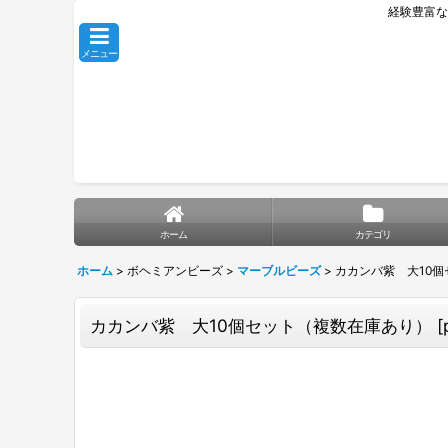
経験豊富な
メニュー
ホーム
カテゴリ
ホーム
>
ボヘミアンビーズ
>
マーブルビーズ
>
カカンバ紫 大10
カカンバ紫 大10個セット（複数在庫あり）
[