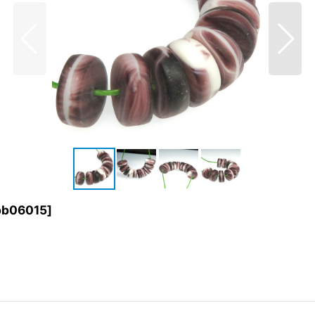
pb06015
]