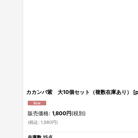
カカンバ紫 大10個セット（複数在庫あり）
[
販売価格
:
1,800
円
(税別)
(
税込
:
1,980
円
)
在庫数 15点